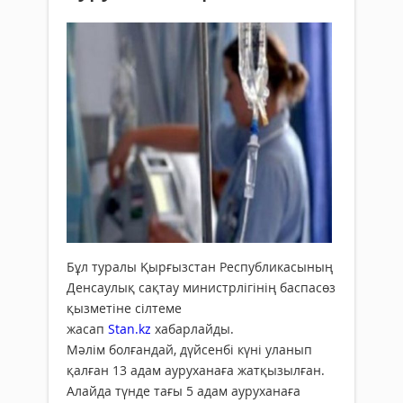
Бұл туралы Қырғызстан Республикасының
Денсаулық сақтау министрлігінің баспасөз
қызметіне сілтеме
жасап
Stan.kz
хабарлайды.
Мәлім болғандай, дүйсенбі күні уланып
қалған 13 адам ауруханаға жатқызылған.
Алайда түнде тағы 5 адам ауруханаға