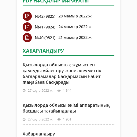
PDF НҰСҚАЛАР МҰРАҒАТЫ
28 мамыр 2022 ж.
№42 (9825)
24 мамыр 2022 ж.
№41 (9824)
21 мамыр 2022 ж.
№40 (9821)
ХАБАРЛАНДЫРУ
Қызылорда облыстық жұмыспен
қамтуды үйлестіру және әлеуметтік
бағдарламалар басқармасын Ғабит
Жаңабаев басқарады
27 сәуір 2022 ж.
1 544
Қызылорда облысы әкімі аппаратының
басшысы тағайындалды
27 сәуір 2022 ж.
1 901
Хабарландыру