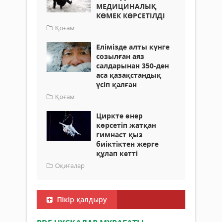
МЕДИЦИНАЛЫҚ
КӨМЕК КӨРСЕТІЛДІ
Қоғам
Елімізде алты күнге
созылған аяз
салдарынан 350-ден
аса қазақстандық
үсіп қалған
Қоғам
Циркте өнер
көрсетіп жатқан
гимнаст қыз
биіктіктен жерге
құлап кетті
Оқиғалар
Пікір қалдыру