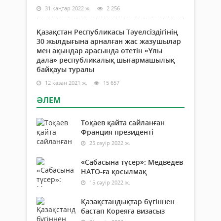
31 қаңтар 2022 ж.
2 256
Қазақстан Республикасы Тәуелсіздігінің
30 жылдығына арналған жас жазушылар
мен ақындар арасында өтетін «Ұлы
дала» республикалық шығармашылық
байқауы туралы
12 қазан 2021 ж.
15 657
ӘЛЕМ
Тоқаев қайта сайланған
Франция президенті
25 сәуір 2022 ж.
«Сабасына түсер»: Медведев
НАТО-ға қосылмақ
15 сәуір 2022 ж.
Қазақстандықтар бүгіннен
бастап Кореяға визасыз