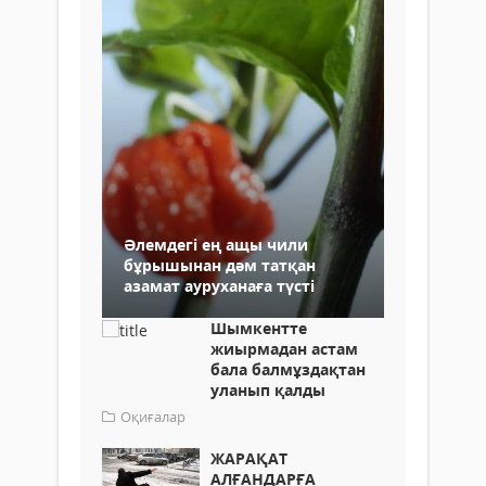
Әлемдегі ең ащы чили
бұрышынан дәм татқан
азамат ауруханаға түсті
Шымкентте
жиырмадан астам
бала балмұздақтан
уланып қалды
Оқиғалар
ЖАРАҚАТ
АЛҒАНДАРҒА