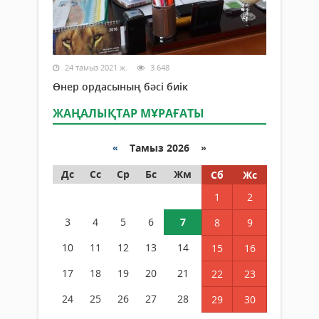
24 тамыз 2021 ж.
3 648
Өнер ордасының бәсі биік
ЖАҢАЛЫҚТАР МҰРАҒАТЫ
«
Тамыз 2026 »
Дс
Сс
Ср
Бс
Жм
Сб
Жс
1
2
3
4
5
6
7
8
9
10
11
12
13
14
15
16
17
18
19
20
21
22
23
24
25
26
27
28
29
30