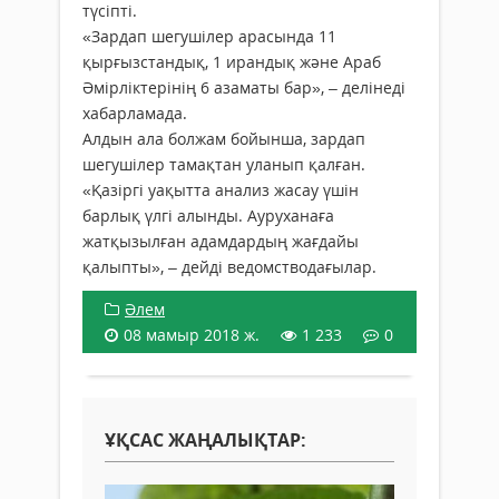
түсіпті.
«Зардап шегушілер арасында 11
қырғызстандық, 1 ирандық және Араб
Әмірліктерінің 6 азаматы бар», – делінеді
хабарламада.
Алдын ала болжам бойынша, зардап
шегушілер тамақтан уланып қалған.
«Қазіргі уақытта анализ жасау үшін
барлық үлгі алынды. Ауруханаға
жатқызылған адамдардың жағдайы
қалыпты», – дейді ведомстводағылар.
Әлем
08 мамыр 2018 ж.
1 233
0
ҰҚСАС ЖАҢАЛЫҚТАР: