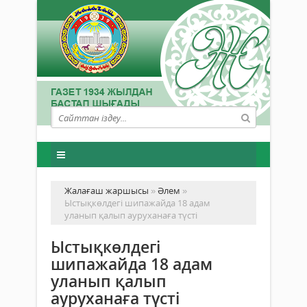
Жалағаш жаршысы
»
Әлем
»
Ыстықкөлдегі шипажайда 18 адам
уланып қалып ауруханаға түсті
Ыстықкөлдегі
шипажайда 18 адам
уланып қалып
ауруханаға түсті