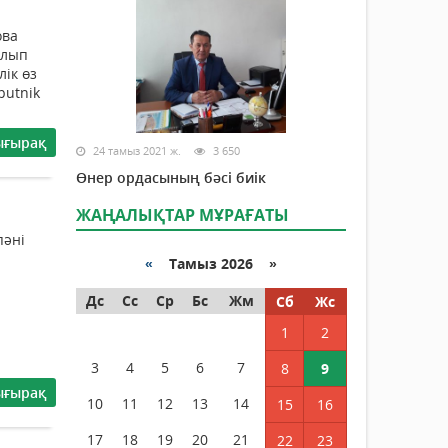
ова
алып
ік өз
putnik
ығырақ
24 тамыз 2021 ж.
3 650
Өнер ордасының бәсі биік
ЖАҢАЛЫҚТАР МҰРАҒАТЫ
пәні
«
Тамыз 2026 »
Дс
Сс
Ср
Бс
Жм
Сб
Жс
1
2
3
4
5
6
7
8
9
ығырақ
10
11
12
13
14
15
16
17
18
19
20
21
22
23