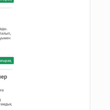
ады.
пталып,
луымен
ығырақ
лер
ға
ң
оғамдық