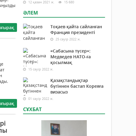
12 қазан 2021 ж.
15 680
рыңызды
ӘЛЕМ
Тоқаев қайта сайланған
ығырақ
Франция президенті
25 сәуір 2022 ж.
«Сабасына түсер»:
Медведев НАТО-ға
қосылмақ
де
жат
15 сәуір 2022 ж.
н
Қазақстандықтар
ады.
бүгіннен бастап Кореяға
визасыз
01 сәуір 2022 ж.
ығырақ
СҰХБАТ
рі
алы