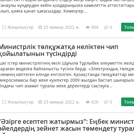
Санаулы күндерден кейін қолдарыңызға кәмелеттік аттестатта
алып, қияға қанат қағасыздар. Кемеңгер...
Жаңалықтар
25 мамыр 2022 ж.
904
0
Тол
Министрлік төлқұжатқа неліктен чип
қойылатынын түсіндірді
Ішкі істер министрлігінің өкілі Шұғыла Тұрлыбек әлеуметтік желі
тараған видеоға байланысты түсінік берді. «Электрондық төлқұ
әлемнің көптеген елінде енгізілген. Қазақстанда төлқұжаттар ме
микросхемасы бар жеке куәліктер 2009 жылдан бастап шығарыл
Ондағы чип азамат туралы жеке деректерді сақтауға...
Жаңалықтар
23 мамыр 2022 ж.
626
0
Тол
"Әзірге есептеп жатырмыз": Еңбек минист
әйелдердің зейнет жасын төмендету тур