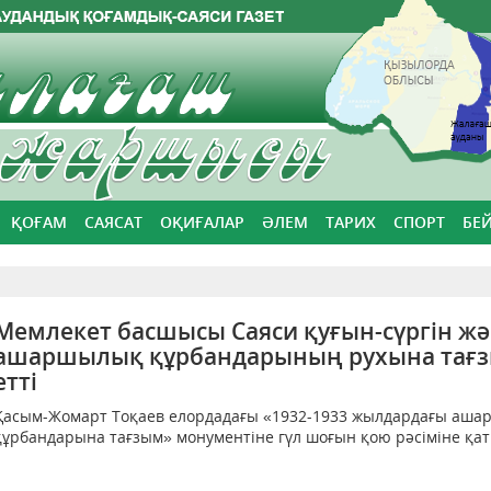
ҚОҒАМ
САЯСАТ
ОҚИҒАЛАР
ӘЛЕМ
ТАРИХ
СПОРТ
БЕ
Мемлекет басшысы Саяси қуғын-сүргін ж
ашаршылық құрбандарының рухына тағ
етті
Қасым-Жомарт Тоқаев елордадағы «1932-1933 жылдардағы аш
құрбандарына тағзым» монументіне гүл шоғын қою рәсіміне қаты