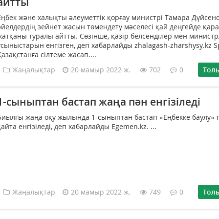
айтты
Еңбек және халықты әлеуметтік қорғау министрі Тамара Дүйсен
әйелдердің зейнет жасын төмендету мәселесі қай деңгейде қар
жатқаны туралы айтты. Сөзінше, қазір белсенділер мен министрл
ұсыныстарын енгізген, деп хабарлайды zhalagash-zharshysy.kz S
Қазақстанға сілтеме жасап....
Жаңалықтар
20 мамыр 2022 ж.
702
0
Тол
1-сыныптан бастап жаңа пән енгізіледі
Биылғы жаңа оқу жылында 1-сыныптан бастап «Еңбекке баулу» 
қайта енгізіледі, деп хабарлайды Egemen.kz. ...
Жаңалықтар
20 мамыр 2022 ж.
749
0
Тол