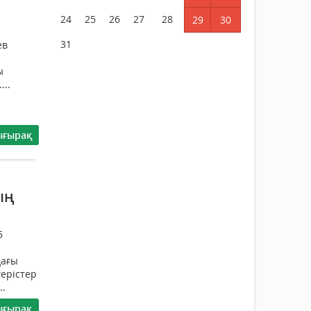
24
25
26
27
28
29
30
31
ев
ы
...
ығырақ
ың
5
дағы
герістер
..
ығырақ