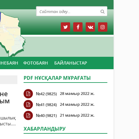
ЙНЕБАЯН
ФОТОБАЯН
БАЙЛАНЫСТАР
PDF НҰСҚАЛАР МҰРАҒАТЫ
әне
28 мамыр 2022 ж.
№42 (9825)
зым
24 мамыр 2022 ж.
№41 (9824)
21 мамыр 2022 ж.
№40 (9821)
аршылық
сты....
ХАБАРЛАНДЫРУ