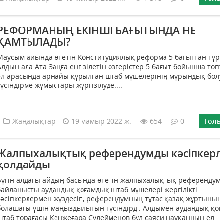
РЕФОРМАНЫҢ ЕКІНШІ БАҒЫТЫНДА НЕ
ҚАМТЫЛАДЫ?
Маусым айында өтетін Конституциялық реформа 5 бағыттан тұр
Алдын ала Ата Заңға енгізілетін өзгерістер 5 бағыт бойынша то
ел арасында арнайы құрылған штаб мүшелерінің мұрындық бо
түсіндірме жұмыстары жүргізілуде....
Жаңалықтар
19 мамыр 2022 ж.
654
0
Тол
Жалпыхалықтық референдумды кәсіпкер
қолдайды
Бүгін алдағы айдың басында өтетін жалпыхалықтық референдум
байланысты аудандық қоғамдық штаб мүшелері жергілікті
кәсіпкерлермен жүздесіп, референдумның тұтас қазақ жұртыны
болашағы үшін маңыздылығын түсіндірді. Алдымен аудандық қ
штаб төрағасы Кенжеғара Сүлейменов бұл саяси науқанның ел