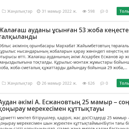
Жаңалықтар
31 мамыр 2022 ж.
598
0
Тол
Жалағаш ауданы ұсынған 53 жоба кеңесте
талқыланды
Облыс әкімінің орынбасары Мархабат Жайымбетовтың төрағал
құрылыс нысандарының жобаларын қарау жөніндегі кеңестің ке
отырысы өтті. Жалағаш ауданының әкімі Асқарбек Есжанов әр 
маңыздылығына тоқталды. Құрылыс-монтаж жұмыстары бойынш
жоба, жоба-сметалық құжаттарды дайындау бойынша 29 жоба,...
Жаңалықтар
26 мамыр 2022 ж.
626
0
Тол
Аудан әкімі А. Есжановтың 25 мамыр – со
қоңырау мерекесімен құттықтауы
Құрметті мектеп бітірушілер, қадірлі, жас дос!Сіздерді 25 мамыр 
қоңырау мерекесімен шын жүректен құттықтаймын!Бүгін тағы бі
жылын сәтті қорытындылап, сіздер жаңа өмірге қадам бастыңыз