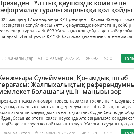
Президент Ұлттық қауіпсіздік комитетін
реформалау туралы жарлыққа қол қойды
2022 жылдың 17 мамырында ҚР Президенті Қасым-Жомарт Тоқа
«Қазақстан Республикасы Ұлттық қауіпсіздік комитетінің кейбір
мәселелері туралы» № 893 Жарлыққа қол қойды, деп хабарлайд
zhalagash-zharshysy.kz ҚР ҰҚК баспасөз қызметіне сілтеме жасап.
Жаңалықтар
20 мамыр 2022 ж.
692
0
Тол
Кенжеғара Сүлейменов, Қоғамдық штаб
төрағасы: Жалпыхалықтық референдумн
мемлекет болашағы үшін маңызы зор
Президент Қасым-Жомарт Тоқаев Қазақстан халқына Үндеуінде 
маусымда жалпыхалықтық референдум өтетінін айтып, оның ел
болашағы үшін маңыздылығына тоқталған. Содан бері елде «Ал
айдың басында өтетін саяси науқанда Ата заңымызға қандай өз
енеді?» деген сауал көп айтылып та жүр. Жалағаш ауданында да.
Жаңалықтар
19 мамыр 2022 ж.
1 378
0
Тол