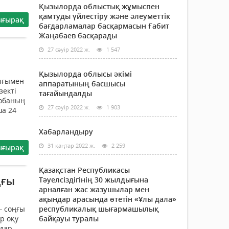
Қызылорда облыстық жұмыспен
қамтуды үйлестіру және әлеуметтік
ығырақ
бағдарламалар басқармасын Ғабит
Жаңабаев басқарады
27 сәуір 2022 ж.
1 547
Қызылорда облысы әкімі
ығымен
аппаратының басшысы
зекті
тағайындалды
жобаның
27 сәуір 2022 ж.
1 903
а 24
Хабарландыру
31 қаңтар 2022 ж.
2 259
ығырақ
Қазақстан Республикасы
ңғы
Тәуелсіздігінің 30 жылдығына
арналған жас жазушылар мен
ақындар арасында өтетін «Ұлы дала»
– соңғы
республикалық шығармашылық
р оқу
байқауы туралы
дар.