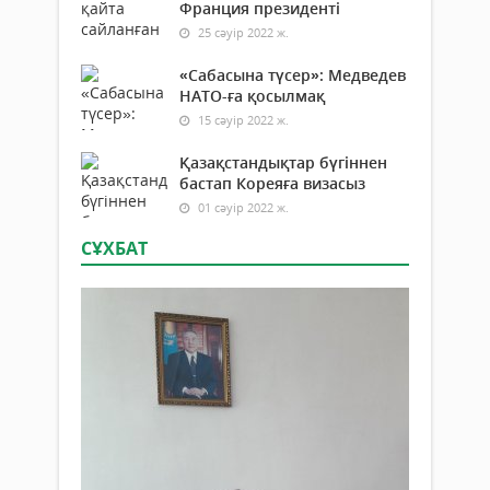
Франция президенті
25 сәуір 2022 ж.
«Сабасына түсер»: Медведев
НАТО-ға қосылмақ
15 сәуір 2022 ж.
Қазақстандықтар бүгіннен
бастап Кореяға визасыз
01 сәуір 2022 ж.
СҰХБАТ