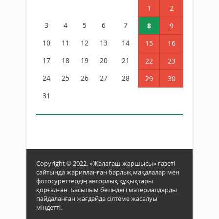
1
2
3
4
5
6
7
8
9
10
11
12
13
14
15
16
17
18
19
20
21
22
23
24
25
26
27
28
29
30
31
Copyright © 2022. «Жалағаш жаршысы» газеті
сайтында жарияланған барлық мақалалар мен
фотосуреттердің авторлық құқықтары
қорғалған. Басылым бетіндегі материалдарды
пайдаланған жағдайда сілтеме жасалуы
міндетті.