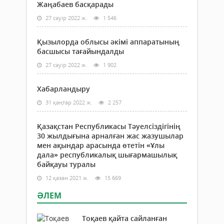
уәде
Жаңабаев басқарады
орын
27 сәуір 2022 ж.
1 546
2022
жыл
соң
Қызылорда облысы әкімі аппаратының
дейі
басшысы тағайындалды
әлем.
27 сәуір 2022 ж.
1 902
Хабарландыру
31 қаңтар 2022 ж.
2 257
Қазақстан Республикасы Тәуелсіздігінің
30 жылдығына арналған жас жазушылар
мен ақындар арасында өтетін «Ұлы
дала» республикалық шығармашылық
байқауы туралы
12 қазан 2021 ж.
15 669
ӘЛЕМ
Тоқаев қайта сайланған