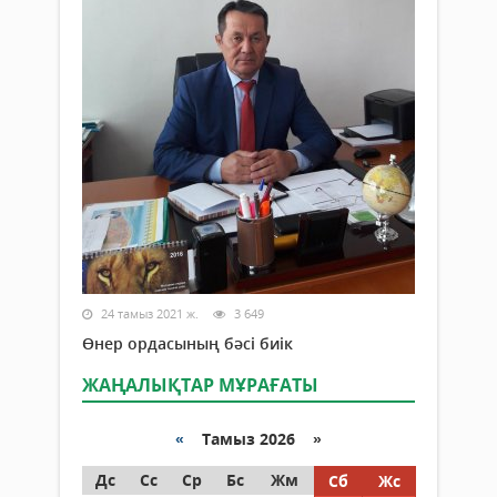
24 тамыз 2021 ж.
3 649
Өнер ордасының бәсі биік
ЖАҢАЛЫҚТАР МҰРАҒАТЫ
«
Тамыз 2026 »
Дс
Сс
Ср
Бс
Жм
Сб
Жс