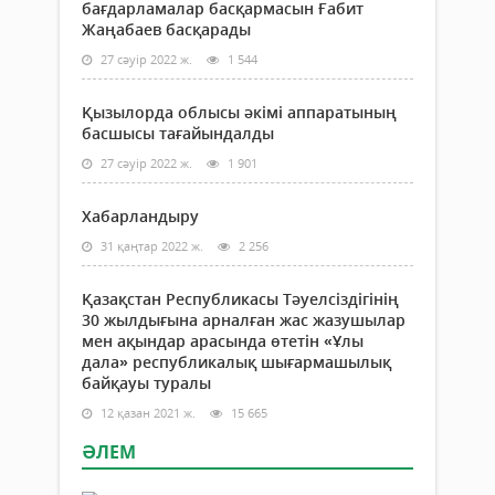
Журн
бағдарламалар басқармасын Ғабит
дала
мам
Жаңабаев басқарады
респ
бой
шығ
27 сәуір 2022 ж.
1 544
бітір
байқ
Еңбе
жари
жол
Қызылорда облысы әкімі аппаратының
респ
басшысы тағайындалды
«Әлі
27 сәуір 2022 ж.
1 901
«Ұст
мәрт
бас
Хабарландыру
журн
31 қаңтар 2022 ж.
2 256
жауа
Қазақстан Республикасы Тәуелсіздігінің
30 жылдығына арналған жас жазушылар
мен ақындар арасында өтетін «Ұлы
дала» республикалық шығармашылық
байқауы туралы
12 қазан 2021 ж.
15 665
ӘЛЕМ