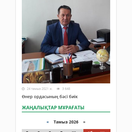
24 тамыз 2021 ж.
3 648
Өнер ордасының бәсі биік
ЖАҢАЛЫҚТАР МҰРАҒАТЫ
«
Тамыз 2026 »