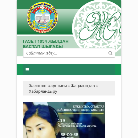
Жалағаш жаршысы
»
Жаңалықтар
»
Хабарландыру
Құ
сұ
бо
тег
ке
Хабарландыру