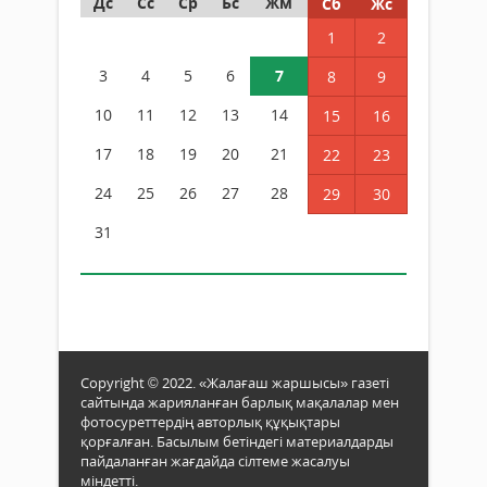
Дс
Сс
Ср
Бс
Жм
Сб
Жс
1
2
3
4
5
6
7
8
9
10
11
12
13
14
15
16
17
18
19
20
21
22
23
24
25
26
27
28
29
30
31
Copyright © 2022. «Жалағаш жаршысы» газеті
сайтында жарияланған барлық мақалалар мен
фотосуреттердің авторлық құқықтары
қорғалған. Басылым бетіндегі материалдарды
пайдаланған жағдайда сілтеме жасалуы
міндетті.