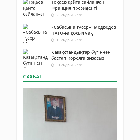
Тоқаев қайта сайланған
Франция президенті
25 сәуір 2022 ж.
«Сабасына түсер»: Медведев
НАТО-ға қосылмақ
15 сәуір 2022 ж.
Қазақстандықтар бүгіннен
бастап Кореяға визасыз
01 сәуір 2022 ж.
СҰХБАТ