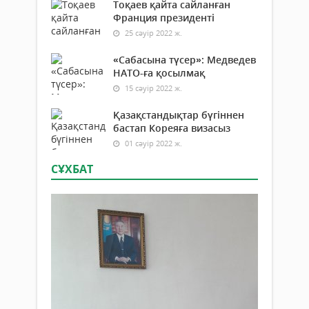
Тоқаев қайта сайланған
Франция президенті
25 сәуір 2022 ж.
«Сабасына түсер»: Медведев
НАТО-ға қосылмақ
15 сәуір 2022 ж.
Қазақстандықтар бүгіннен
бастап Кореяға визасыз
01 сәуір 2022 ж.
СҰХБАТ