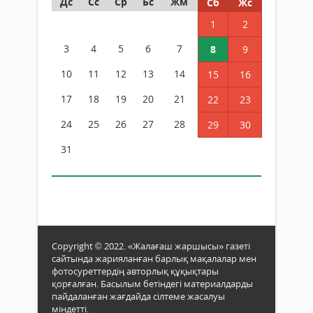
Дс
Сс
Ср
Бс
Жм
Сб
Жс
1
2
3
4
5
6
7
8
9
10
11
12
13
14
15
16
17
18
19
20
21
22
23
24
25
26
27
28
29
30
31
Copyright © 2022. «Жалағаш жаршысы» газеті
сайтында жарияланған барлық мақалалар мен
фотосуреттердің авторлық құқықтары
қорғалған. Басылым бетіндегі материалдарды
пайдаланған жағдайда сілтеме жасалуы
міндетті.