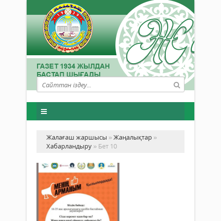
Жалағаш жаршысы
»
Жаңалықтар
»
Хабарландыру
» Бет 10
ЖА
НА
...
Хабарландыру