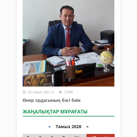
24 тамыз 2021 ж.
3 649
Өнер ордасының бәсі биік
ЖАҢАЛЫҚТАР МҰРАҒАТЫ
«
Тамыз 2026 »