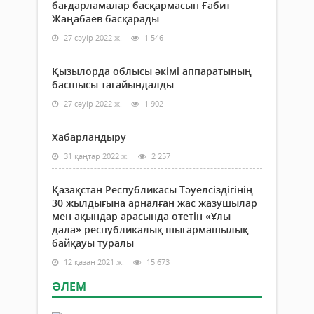
бағдарламалар басқармасын Ғабит
Жаңабаев басқарады
27 сәуір 2022 ж.
1 546
Қызылорда облысы әкімі аппаратының
басшысы тағайындалды
27 сәуір 2022 ж.
1 902
Хабарландыру
31 қаңтар 2022 ж.
2 257
Қазақстан Республикасы Тәуелсіздігінің
30 жылдығына арналған жас жазушылар
мен ақындар арасында өтетін «Ұлы
дала» республикалық шығармашылық
байқауы туралы
12 қазан 2021 ж.
15 673
ӘЛЕМ