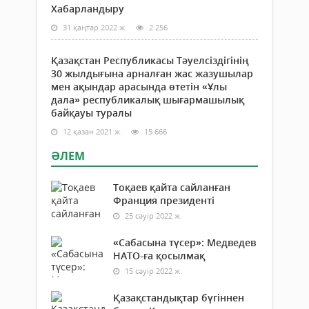
Хабарландыру
31 қаңтар 2022 ж.
2 256
Қазақстан Республикасы Тәуелсіздігінің
30 жылдығына арналған жас жазушылар
мен ақындар арасында өтетін «Ұлы
дала» республикалық шығармашылық
байқауы туралы
12 қазан 2021 ж.
15 666
ӘЛЕМ
Тоқаев қайта сайланған
Франция президенті
25 сәуір 2022 ж.
«Сабасына түсер»: Медведев
НАТО-ға қосылмақ
15 сәуір 2022 ж.
Қазақстандықтар бүгіннен