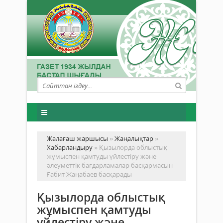
Жалағаш жаршысы
»
Жаңалықтар
»
Хабарландыру
» Қызылорда облыстық
жұмыспен қамтуды үйлестіру және
әлеуметтік бағдарламалар басқармасын
Ғабит Жаңабаев басқарады
Қызылорда облыстық
жұмыспен қамтуды
үйлестіру және