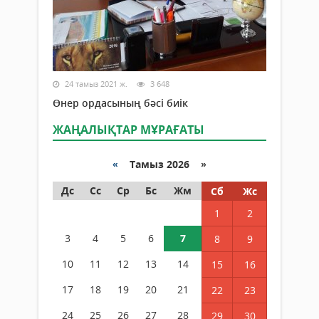
24 тамыз 2021 ж.
3 648
Өнер ордасының бәсі биік
ЖАҢАЛЫҚТАР МҰРАҒАТЫ
«
Тамыз 2026 »
Дс
Сс
Ср
Бс
Жм
Сб
Жс
1
2
3
4
5
6
7
8
9
10
11
12
13
14
15
16
17
18
19
20
21
22
23
24
25
26
27
28
29
30