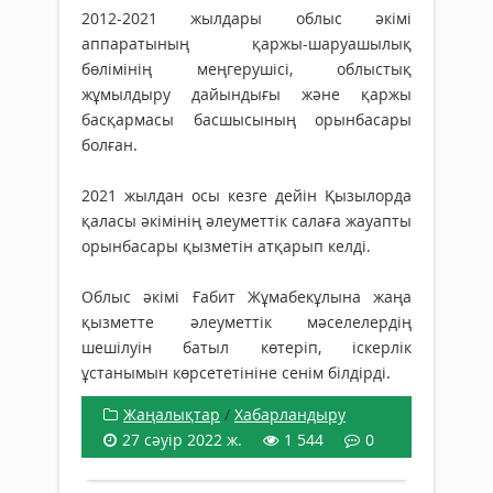
2012-2021 жылдары облыс әкімі
аппаратының қаржы-шаруашылық
бөлімінің меңгерушісі, облыстық
жұмылдыру дайындығы және қаржы
басқармасы басшысының орынбасары
болған.
2021 жылдан осы кезге дейін Қызылорда
қаласы әкімінің әлеуметтік салаға жауапты
орынбасары қызметін атқарып келді.
Облыс әкімі Ғабит Жұмабекұлына жаңа
қызметте әлеуметтік мәселелердің
шешілуін батыл көтеріп, іскерлік
ұстанымын көрсететініне сенім білдірді.
Жаңалықтар
/
Хабарландыру
27 сәуір 2022 ж.
1 544
0