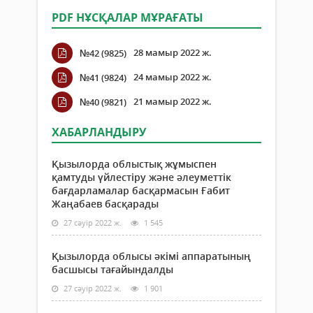
PDF НҰСҚАЛАР МҰРАҒАТЫ
28 мамыр 2022 ж.
№42 (9825)
24 мамыр 2022 ж.
№41 (9824)
21 мамыр 2022 ж.
№40 (9821)
ХАБАРЛАНДЫРУ
Қызылорда облыстық жұмыспен
қамтуды үйлестіру және әлеуметтік
бағдарламалар басқармасын Ғабит
Жаңабаев басқарады
27 сәуір 2022 ж.
1 545
Қызылорда облысы әкімі аппаратының
басшысы тағайындалды
27 сәуір 2022 ж.
1 901