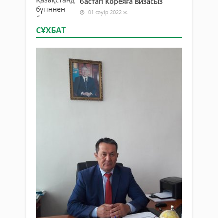
бастап Кореяға визасыз
01 сәуір 2022 ж.
СҰХБАТ