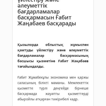
әлеуметтік
бағдарламалар
басқармасын Ғабит
Жаңабаев басқарады
Қызылорда облыстық жұмыспен
қамтуды үйлестіру және әлеуметтік
бағдарламалар басқармасының
басшысы қызметіне Ғабит Жаңабаев
тағайындалды.
Ғабит Жұмабекұлы экономика мен қаржы
саласының білікті маманы. Мемлекеттік
қызметте түрлі деңгейде бірнеше
басқармада жауапты қызметтерді
абыройлы атқарған тәжірибелі кадр.