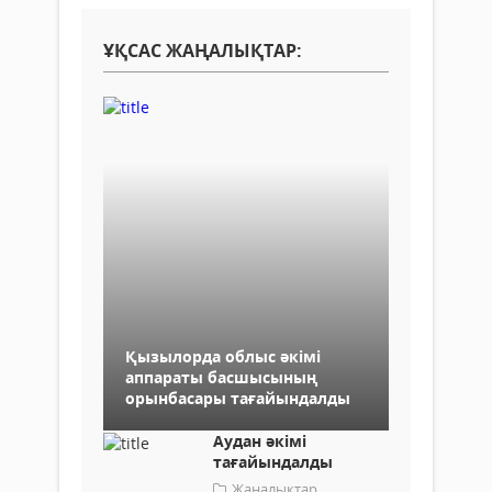
ҰҚСАС ЖАҢАЛЫҚТАР:
Қызылорда облыс әкімі
аппараты басшысының
орынбасары тағайындалды
Аудан әкімі
тағайындалды
Жаңалықтар