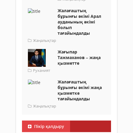
Жалағаштың
бұрынғы әкімі Арал
ауданының әкімі
болып
тағайындалды
Жаңалықтар
Жағыпар
Тажмаханов – жаңа
қызметте
Руханият
Жалағаштың
бұрынғы әкімі жаңа
қызметке
тағайындалды
Жаңалықтар
Пікір қалдыру