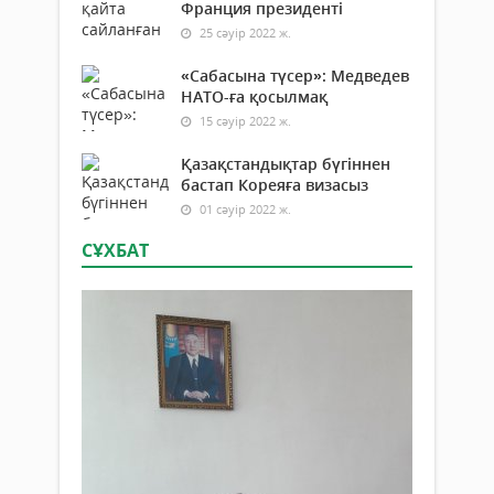
Франция президенті
25 сәуір 2022 ж.
«Сабасына түсер»: Медведев
НАТО-ға қосылмақ
15 сәуір 2022 ж.
Қазақстандықтар бүгіннен
бастап Кореяға визасыз
01 сәуір 2022 ж.
СҰХБАТ