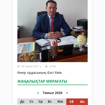
24 тамыз 2021 ж.
3 646
Өнер ордасының бәсі биік
ЖАҢАЛЫҚТАР МҰРАҒАТЫ
«
Тамыз 2026 »
Дс
Сс
Ср
Бс
Жм
Сб
Жс