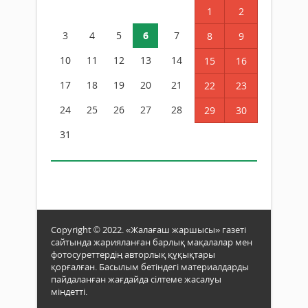
1
2
3
4
5
6
7
8
9
10
11
12
13
14
15
16
17
18
19
20
21
22
23
24
25
26
27
28
29
30
31
Copyright © 2022. «Жалағаш жаршысы» газеті
сайтында жарияланған барлық мақалалар мен
фотосуреттердің авторлық құқықтары
қорғалған. Басылым бетіндегі материалдарды
пайдаланған жағдайда сілтеме жасалуы
міндетті.