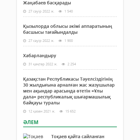
Жаңабаев басқарады
бірд
бір
27 сәуір 2022 ж.
1 540
сала
болс
Қызылорда облысы әкімі аппаратының
ол
басшысы тағайындалды
–
білім
27 сәуір 2022 ж.
1 900
ҰБТ..
Хабарландыру
31 қаңтар 2022 ж.
2 254
Қазақстан Республикасы Тәуелсіздігінің
30 жылдығына арналған жас жазушылар
мен ақындар арасында өтетін «Ұлы
дала» республикалық шығармашылық
байқауы туралы
12 қазан 2021 ж.
15 652
ӘЛЕМ
Тоқаев қайта сайланған