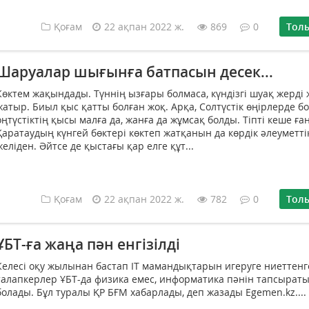
Қоғам
22 ақпан 2022 ж.
869
0
Тол
Шаруалар шығынға батпасын десек...
Көктем жақындады. Түннің ызғары болмаса, күндізгі шуақ жерді ж
жатыр. Биыл қыс қатты болған жоқ. Арқа, Солтүстік өңірлерде б
оңтүстіктің қысы малға да, жанға да жұмсақ болды. Тіпті кеше ға
Қаратаудың күнгей бөктері көктеп жатқанын да көрдік әлеуметті
желіден. Әйтсе де қыстағы қар елге құт...
Қоғам
22 ақпан 2022 ж.
782
0
Тол
ҰБТ-ға жаңа пән енгізілді
Келесі оқу жылынан бастап IT мамандықтарын игеруге ниеттенг
талапкерлер ҰБТ-да физика емес, информатика пәнін тапсырат
болады. Бұл туралы ҚР БҒМ хабарлады, деп жазады Egemen.kz....