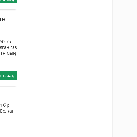
ын
50-75
лған газ
дан мың
ығырақ
і бір
 Болған