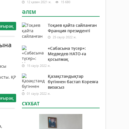
12 қазан 2021 ж.
15 680
ӘЛЕМ
Тоқаев қайта сайланған
ығырақ
Франция президенті
25 сәуір 2022 ж.
рына
«Сабасына түсер»:
Медведев НАТО-ға
қосылмақ
асы
15 сәуір 2022 ж.
Қазақстандықтар
ысты. ҚР
бүгіннен бастап Кореяға
визасыз
01 сәуір 2022 ж.
ығырақ
СҰХБАТ
,