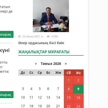
йтатын
енері де
ығырақ
24 тамыз 2021 ж.
3 650
Өнер ордасының бәсі биік
күні
ЖАҢАЛЫҚТАР МҰРАҒАТЫ
еттік
«
Тамыз 2026 »
ет
еттік
Дс
Сс
Ср
Бс
Жм
Сб
Жс
1
2
3
4
5
6
7
8
9
ығырақ
10
11
12
13
14
15
16
17
18
19
20
21
22
23