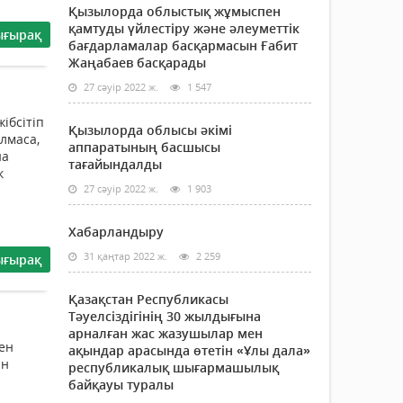
Қызылорда облыстық жұмыспен
қамтуды үйлестіру және әлеуметтік
ығырақ
бағдарламалар басқармасын Ғабит
Жаңабаев басқарады
27 сәуір 2022 ж.
1 547
ібсітіп
Қызылорда облысы әкімі
олмаса,
аппаратының басшысы
на
тағайындалды
к
27 сәуір 2022 ж.
1 903
Хабарландыру
31 қаңтар 2022 ж.
2 259
ығырақ
Қазақстан Республикасы
Тәуелсіздігінің 30 жылдығына
арналған жас жазушылар мен
ен
ақындар арасында өтетін «Ұлы дала»
ын
республикалық шығармашылық
байқауы туралы