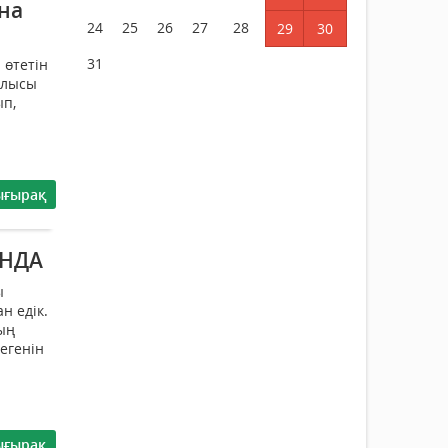
на
24
25
26
27
28
29
30
31
 өтетін
алысы
ып,
ығырақ
ЫНДА
ы
н едік.
ың
тегенін
ығырақ