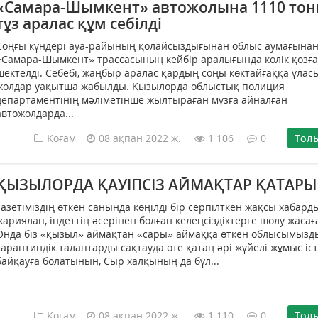
«Самара-Шымкент» автожолына 1110 тон
тұз аралас құм себілді
Соңғы күндері ауа-райының қолайсыздығынан облыс аумағынан
«Самара-Шымкент» трассасының кейбір аралығында көлік қозғ
шектелді. Себебі, жаңбыр аралас қардың соңы көктайғаққа ұлас
жолдар уақытша жабылды. Қызылорда облыстық полиция
департаментінің мәліметінше жылтыраған мұзға айналған
автожолдарда...
Қоғам
08 ақпан 2022 ж.
1 106
0
Тол
ҚЫЗЫЛОРДА ҚАУІПСІЗ АЙМАҚТАР ҚАТАР
Газетіміздің өткен санында көңілді бір серпілткен жақсы хабард
жариялап, індеттің әсерінен болған келеңсіздіктерге шолу жасаға
Онда біз «қызыл» аймақтан «сары» аймаққа өткен облысымызд
карантиндік талаптарды сақтауда өте қатаң әрі жүйелі жұмыс іс
байқауға болатынын, Сыр халқының да бұл...
Қоғам
08 ақпан 2022 ж.
1 110
0
Тол