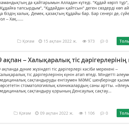
жамандықтың да қайтарымын Алладан күтеді. "Құдай көріп тұр",
"Құдайға тапсырдым", "Құдайдан қайтсын" деген сөздерді көп а
да біздің халық. Демек, қазақтың Құдайы бар. Бар сенері де, сүй
ол – Хақ......
Қоғам
15 ақпан 2022 ж.
973
0
Тол
9 ақпан – Халықаралық тіс дәрігерлерінің 
9 ақпанда дүние жүзіндегі тіс дәрігерлері кәсіби мерекені –
Халықаралық тіс дәрігерлерінің күнін атап өтеді. Міндетті әлеум
медициналық сақтандыруды енгізумен МӘМС шеңберінде қызм
көрсететін стоматологиялық клиникалардың саны артты. «Әлеум
медициналық сақтандыру қорының Денсаулық сақтау...
Қоғам
09 ақпан 2022 ж.
1 106
0
Тол