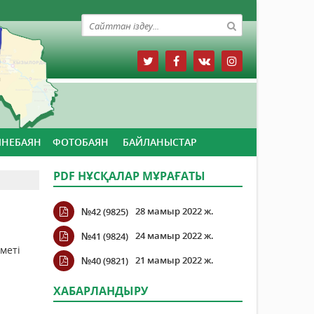
ЙНЕБАЯН
ФОТОБАЯН
БАЙЛАНЫСТАР
PDF НҰСҚАЛАР МҰРАҒАТЫ
28 мамыр 2022 ж.
№42 (9825)
24 мамыр 2022 ж.
№41 (9824)
меті
21 мамыр 2022 ж.
№40 (9821)
ХАБАРЛАНДЫРУ