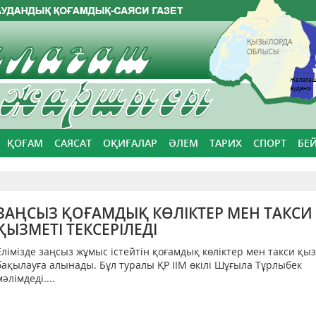
ҚОҒАМ
САЯСАТ
ОҚИҒАЛАР
ӘЛЕМ
ТАРИХ
СПОРТ
БЕ
ЗАҢСЫЗ ҚОҒАМДЫҚ КӨЛІКТЕР МЕН ТАКСИ
ҚЫЗМЕТІ ТЕКСЕРІЛЕДІ
Елімізде заңсыз жұмыс істейтін қоғамдық көліктер мен такси қыз
бақылауға алынады. Бұл туралы ҚР ІІМ өкілі Шұғыла Тұрлыбек
мәлімдеді....