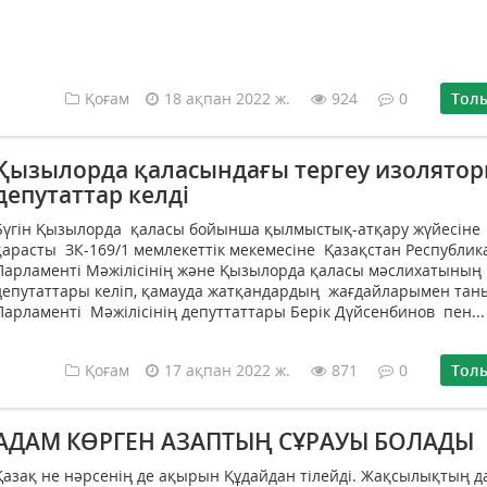
Қоғам
18 ақпан 2022 ж.
924
0
Тол
Қызылорда қаласындағы тергеу изолято
депутаттар келді
Бүгін Қызылорда қаласы бойынша қылмыстық-атқару жүйесіне
қарасты ЗК-169/1 мемлекеттік мекемесіне Қазақстан Республик
Парламенті Мәжілісінің және Қызылорда қаласы мәслихатының
депутаттары келіп, қамауда жатқандардың жағдайларымен тан
Парламенті Мәжілісінің депуттаттары Берік Дүйсенбинов пен...
Қоғам
17 ақпан 2022 ж.
871
0
Тол
АДАМ КӨРГЕН АЗАПТЫҢ СҰРАУЫ БОЛАДЫ
Қазақ не нәрсенің де ақырын Құдайдан тілейді. Жақсылықтың да