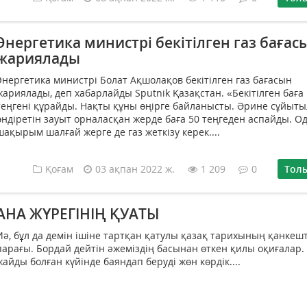
Энергетика министрі бекітілген газ бағас
жариялады
Энергетика министрі Болат Ақшолақов бекітілген газ бағасын
жариялады, деп хабарлайды Sputnik Қазақстан. «Бекітілген баға 
теңгені құрайды. Нақты құны өңірге байланысты. Әрине сұйыты
өндіретін зауыт орналасқан жерде баға 50 теңгеден аспайды. О
шақырым шалғай жерге де газ жеткізу керек....
Қоғам
03 ақпан 2022 ж.
1 209
0
Тол
АНА ЖҮРЕГІНІҢ ҚУАТЫ
Иә, бұл да демін ішіне тартқан қатулы қазақ тарихының қанкешт
парағы. Бордай дейтін әжеміздің басынан өткен қилы оқиғалар.
жайды болған күйінде баяндап беруді жөн көрдік....