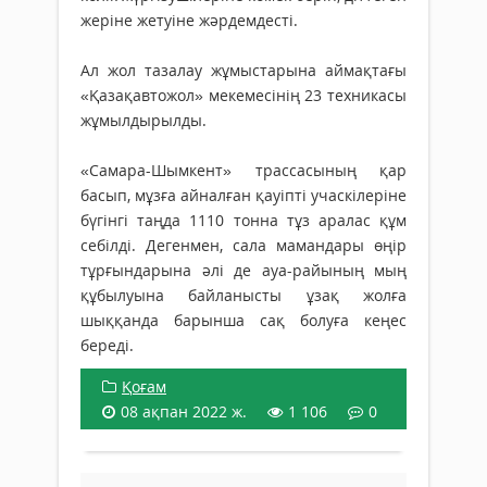
жеріне жетуіне жәрдемдесті.
Ал жол тазалау жұмыстарына аймақтағы
«Қазақавтожол» мекемесінің 23 техникасы
жұмылдырылды.
«Самара-Шымкент» трассасының қар
басып, мұзға айналған қауіпті учаскілеріне
бүгінгі таңда 1110 тонна тұз аралас құм
себілді. Дегенмен, сала мамандары өңір
тұрғындарына әлі де ауа-райының мың
құбылуына байланысты ұзақ жолға
шыққанда барынша сақ болуға кеңес
береді.
Қоғам
08 ақпан 2022 ж.
1 106
0