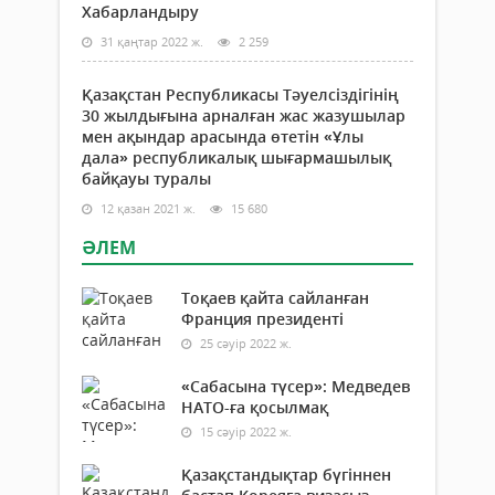
Хабарландыру
31 қаңтар 2022 ж.
2 259
Қазақстан Республикасы Тәуелсіздігінің
30 жылдығына арналған жас жазушылар
мен ақындар арасында өтетін «Ұлы
дала» республикалық шығармашылық
байқауы туралы
12 қазан 2021 ж.
15 680
ӘЛЕМ
Тоқаев қайта сайланған
Франция президенті
25 сәуір 2022 ж.
«Сабасына түсер»: Медведев
НАТО-ға қосылмақ
15 сәуір 2022 ж.
Қазақстандықтар бүгіннен