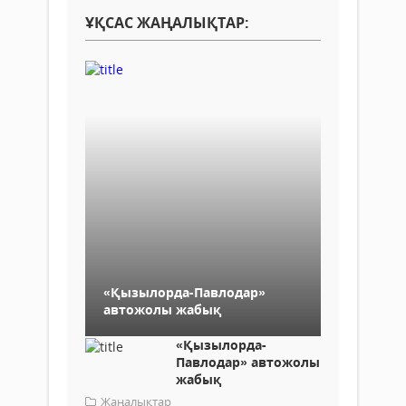
ҰҚСАС ЖАҢАЛЫҚТАР:
«Қызылорда-Павлодар»
автожолы жабық
«Қызылорда-
Павлодар» автожолы
жабық
Жаңалықтар