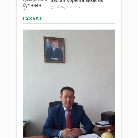
бастап Кореяға визасыз
01 сәуір 2022 ж.
СҰХБАТ