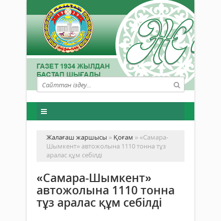
Жалағаш жаршысы
»
Қоғам
» «Самара-
Шымкент» автожолына 1110 тонна тұз
аралас құм себілді
«Самара-Шымкент»
автожолына 1110 тонна
тұз аралас құм себілді