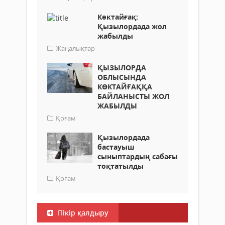
Көктайғақ:
Қызылордада жол
жабылды
Жаңалықтар
ҚЫЗЫЛОРДА
ОБЛЫСЫНДА
КӨКТАЙҒАҚҚА
БАЙЛАНЫСТЫ ЖОЛ
ЖАБЫЛДЫ
Қоғам
Қызылордада
бастауыш
сыныптардың сабағы
тоқтатылды
Қоғам
Пікір қалдыру