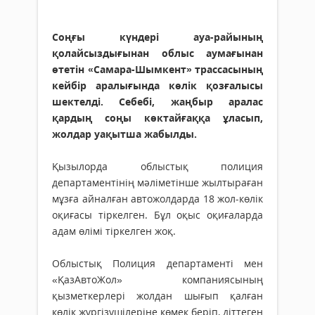
Соңғы күндері ауа-райының
қолайсыздығынан облыс аумағынан
өтетін «Самара-Шымкент» трассасының
кейбір аралығында көлік қозғалысы
шектелді. Себебі, жаңбыр аралас
қардың соңы көктайғаққа ұласып,
жолдар уақытша жабылды.
Қызылорда облыстық полиция
департаментінің мәліметінше жылтыраған
мұзға айналған автожолдарда 18 жол-көлік
оқиғасы тіркелген. Бұл оқыс оқиғаларда
адам өлімі тіркелген жоқ.
Облыстық Полиция департаменті мен
«ҚазАвтоЖол» компаниясының
қызметкерлері жолдан шығып қалған
көлік жүргізушілеріне көмек беріп, діттеген