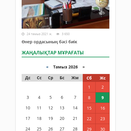
24 тамыз 2021 ж.
3 650
Өнер ордасының бәсі биік
ЖАҢАЛЫҚТАР МҰРАҒАТЫ
«
Тамыз 2026 »
Дс
Сс
Ср
Бс
Жм
Сб
Жс
1
2
3
4
5
6
7
8
9
10
11
12
13
14
15
16
17
18
19
20
21
22
23
24
25
26
27
28
29
30