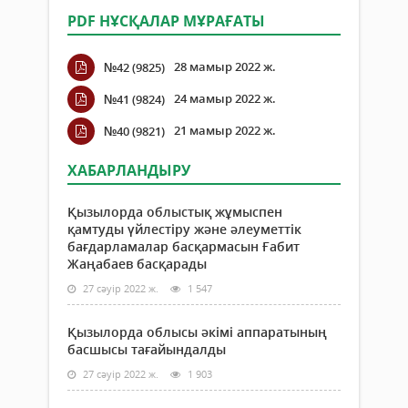
PDF НҰСҚАЛАР МҰРАҒАТЫ
28 мамыр 2022 ж.
№42 (9825)
24 мамыр 2022 ж.
№41 (9824)
21 мамыр 2022 ж.
№40 (9821)
ХАБАРЛАНДЫРУ
Қызылорда облыстық жұмыспен
қамтуды үйлестіру және әлеуметтік
бағдарламалар басқармасын Ғабит
Жаңабаев басқарады
27 сәуір 2022 ж.
1 547
Қызылорда облысы әкімі аппаратының
басшысы тағайындалды
27 сәуір 2022 ж.
1 903