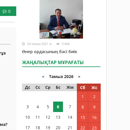
0
24 тамыз 2021 ж.
3 646
Өнер ордасының бәсі биік
тұз
ЖАҢАЛЫҚТАР МҰРАҒАТЫ
«
Тамыз 2026 »
Дс
Сс
Ср
Бс
Жм
Сб
Жс
1
2
3
4
5
6
7
8
9
10
11
12
13
14
15
16
 ма?
17
18
19
20
21
22
23