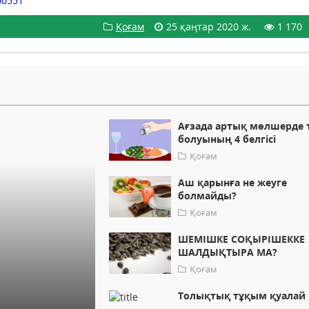
60551
Қоғам
25 қаңтар 2020 ж.
1 170
Ағзада артық мөлшерде 
болуының 4 белгісі
Қоғам
Аш қарынға не жеуге
болмайды?
Қоғам
ШЕМІШКЕ СОҚЫРІШЕККЕ
ШАЛДЫҚТЫРА МА?
Қоғам
Толықтық тұқым қуалай