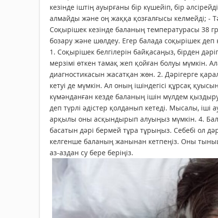
кезінде іштің ауырғаны бір күшейіп, бір әлсірей
алмайды және оң жаққа қозғалғысы келмейді; - Тәб
Соқырішек кезінде баланың температурасы 38 град
бозару және шөлдеу. Егер балада соқырішек деп
1. Соқырішек белгілерін байқасаңыз, бірден дә
мерзімі өткен тамақ жеп қойған болуы мүмкін. 
диагностикасын жасатқан жөн. 2. Дәрігерге қа
кетуі де мүмкін. Ал оның ішіндегісі құрсақ қуысы
күмәнданған кезде баланың ішін мүлдем қыздыр
деп түрлі әдістер қолданып кетеді. Мысалы, іші 
арқылы оны асқындырып алуыңыз мүмкін. 4. Бал
басатын дәрі бермей тұра тұрыңыз. Себебі ол дәр
келгенше баланың жанынан кетпеңіз. Оны тыныш 
аз-аздан су бере беріңіз.