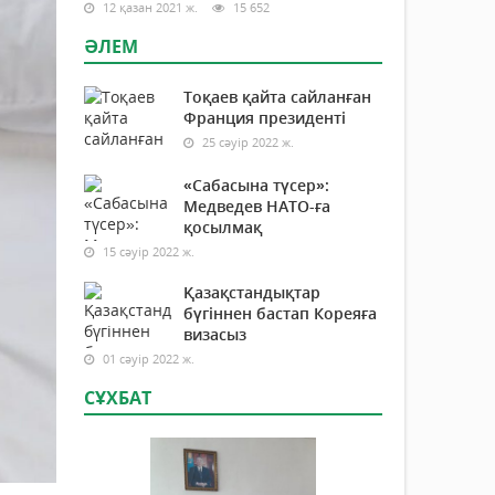
12 қазан 2021 ж.
15 652
ӘЛЕМ
Тоқаев қайта сайланған
Франция президенті
25 сәуір 2022 ж.
«Сабасына түсер»:
Медведев НАТО-ға
қосылмақ
15 сәуір 2022 ж.
Қазақстандықтар
бүгіннен бастап Кореяға
визасыз
01 сәуір 2022 ж.
СҰХБАТ