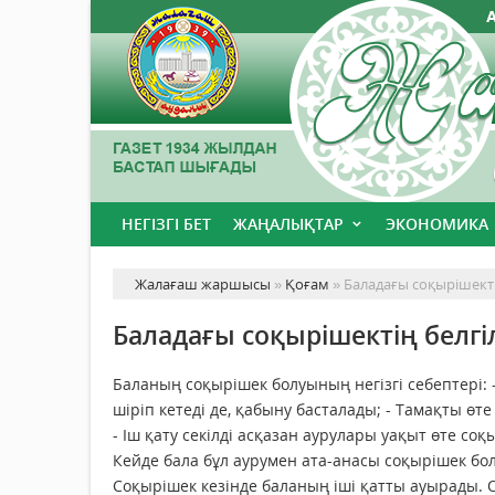
НЕГІЗГІ БЕТ
ЖАҢАЛЫҚТАР
ЭКОНОМИКА
Жалағаш жаршысы
»
Қоғам
» Баладағы соқырішекті
Баладағы соқырішектің белгі
Баланың соқырішек болуының негізгі себептері: 
шіріп кетеді де, қабыну басталады; - Тамақты өт
- Іш қату секілді асқазан аурулары уақыт өте соқ
Кейде бала бұл аурумен ата-анасы соқырішек бол
Соқырішек кезінде баланың іші қатты ауырады