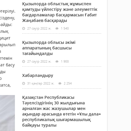
Қызылорда облыстық жұмыспен
қамтуды үйлестіру және әлеуметтік
терілуі.
бағдарламалар басқармасын Ғабит
сіздену,
Жаңабаев басқарады
райды:
27 сәуір 2022 ж.
1 540
ылық
дицит
Қызылорда облысы әкімі
жарылып
аппаратының басшысы
п
тағайындалды
етемін
27 сәуір 2022 ж.
1 900
ат басу
уды
Хабарландыру
р
31 қаңтар 2022 ж.
2 254
атса,
Қазақстан Республикасы
Тәуелсіздігінің 30 жылдығына
арналған жас жазушылар мен
ақындар арасында өтетін «Ұлы дала»
республикалық шығармашылық
байқауы туралы