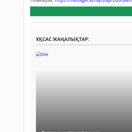
Толығырақ:
https://massaget.kz/layfstayl/Zdorove/
ҰҚСАС ЖАҢАЛЫҚТАР: