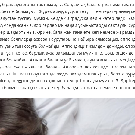
ді, бірақ ауырғаны тоқтамайды. Сондай-ақ бала оң жағымен жата
еттің болмауы; - Жүрек айну, құсу, іш өту; - Температураның кө
устан түспеуі мүмкін. Кейде 40 градусқа дейін көтеріледі; - Әл
 күмәндансаңыз, дәрігерлер мынадай ұсыныстарды сақтауды сұ
рігер шақыртыңыз. Әрине, бала жай ғана өте көп немесе жарамд
Алайда белгілерді асқазан ауруларынан айыра алмасаңыз, аппен
ралу уақытын созуға болмайды. Аппендицит жылдам дамиды, ол 
на түсіп кетсе, барлық ағза зақымдануы мүмкін. 3. Соқырішек де
уға болмайды. Ата-ана баланы уайымдап, ауырғандығын жеңілд
ауырса, оған жылы зат басады. Ал соқырішек кезінде ішке жылы з
аның іші қатты ауырғанда жедел жәрдем шақырып, балаға аур
ігердің дұрыс диагноз қоюына кедергі жасауы мүмкін. 5. Дәріге
бөлмеге жатқызыңыз. Егер бала құсып жатса немесе іші өтіп ж