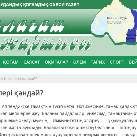
ҚОҒАМ
САЯСАТ
ОҚИҒАЛАР
ӘЛЕМ
ТАРИХ
СПОРТ
БЕ
ң белгілері қандай?
лері қандай?
- Аппендикске тамақтың түсіп кетуі. Нәтижесінде, тамақ қалдық
е көп мөлшерде жеу. Баланы пайдалы әрі үйлесімді тамақтандыр
ырішекке әкелуі мүмкін; - Иммунитеттің әлсіреуі; - Тұқымқуалау
ған жаста ауырады. Баладағы соқырішектің белгілері: - Іштің а
. Оның асқазан-ішек жолы ауруларынан айырмашылығы – соқыр