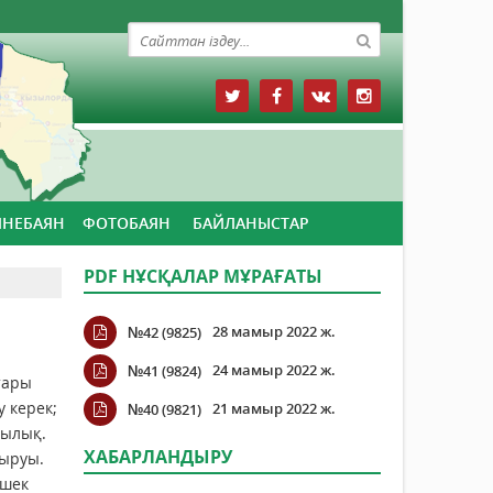
ЙНЕБАЯН
ФОТОБАЯН
БАЙЛАНЫСТАР
PDF НҰСҚАЛАР МҰРАҒАТЫ
28 мамыр 2022 ж.
№42 (9825)
24 мамыр 2022 ж.
№41 (9824)
тары
у керек;
21 мамыр 2022 ж.
№40 (9821)
шылық.
ХАБАРЛАНДЫРУ
уыруы.
ішек