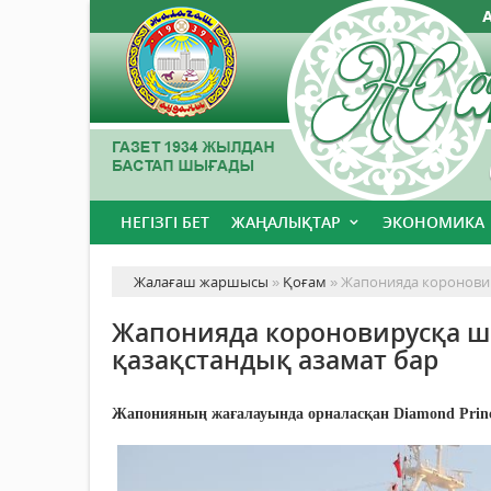
НЕГІЗГІ БЕТ
ЖАҢАЛЫҚТАР
ЭКОНОМИКА
Жалағаш жаршысы
»
Қоғам
» Жапонияда короновир
Жапонияда короновирусқа ша
қазақстандық азамат бар
Жапонияның жағалауында орналасқан Diamond Princes