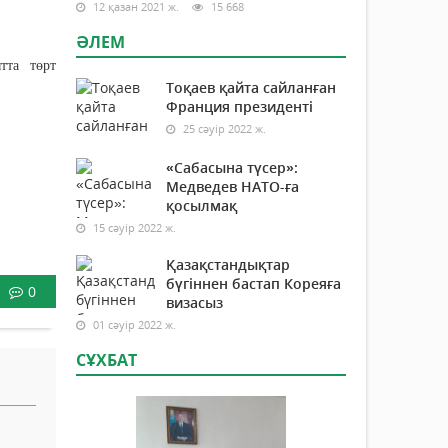
12 қазан 2021 ж.
15 668
ӘЛЕМ
тта төрт
Тоқаев қайта сайланған
Франция президенті
25 сәуір 2022 ж.
«Сабасына түсер»:
Медведев НАТО-ға
қосылмақ
15 сәуір 2022 ж.
Қазақстандықтар
бүгіннен бастап Кореяға
0
визасыз
01 сәуір 2022 ж.
СҰХБАТ