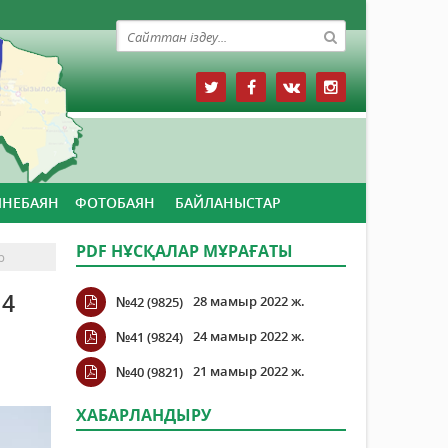
ЙНЕБАЯН
ФОТОБАЯН
БАЙЛАНЫСТАР
PDF НҰСҚАЛАР МҰРАҒАТЫ
р
 4
28 мамыр 2022 ж.
№42 (9825)
24 мамыр 2022 ж.
№41 (9824)
21 мамыр 2022 ж.
№40 (9821)
ХАБАРЛАНДЫРУ