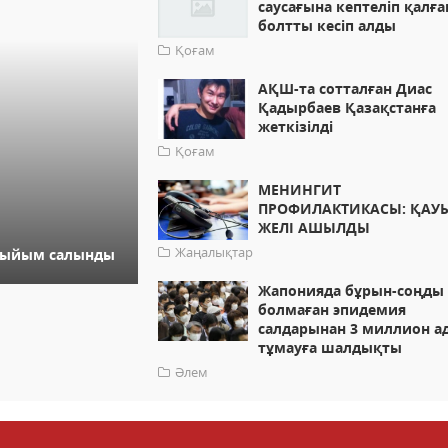
саусағына кептеліп қалға
болтты кесіп алды
Қоғам
АҚШ-та сотталған Диас
Қадырбаев Қазақстанға
жеткізілді
Қоғам
МЕНИНГИТ
ПРОФИЛАКТИКАСЫ: ҚАУ
ЖЕЛІ АШЫЛДЫ
Жаңалықтар
 тыйым салынды
Жапонияда бұрын-соңды
болмаған эпидемия
салдарынан 3 миллион а
тұмауға шалдықты
Әлем