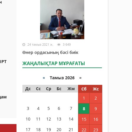
н
24 тамыз 2021 ж.
3 649
Өнер ордасының бәсі биік
ЫРТ
ЖАҢАЛЫҚТАР МҰРАҒАТЫ
«
Тамыз 2026 »
Дс
Сс
Ср
Бс
Жм
Сб
Жс
дам
1
2
3
4
5
6
7
8
9
10
11
12
13
14
15
16
17
18
19
20
21
22
23