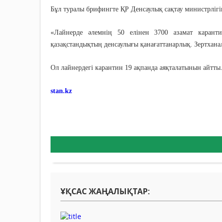
Бұл туралы брифингте ҚР Денсаулық сақтау министрлігі
«Лайнерде әлемнің 50 елінен 3700 азамат каранти
қазақстандықтың денсаулығы қанағаттанарлық. Зертханал
Ол лайнердегі карантин 19 ақпанда аяқталатынын айтты
stan.kz
ҰҚСАС ЖАҢАЛЫҚТАР: