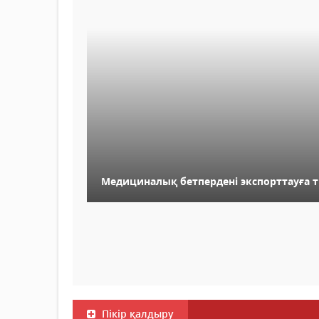
Медициналық бетпердені экспорттауға
Пікір қалдыру