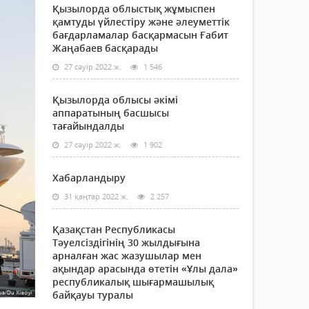
Қызылорда облыстық жұмыспен
қамтуды үйлестіру және әлеуметтік
бағдарламалар басқармасын Ғабит
Жаңабаев басқарады
27 сәуір 2022 ж.
1 546
Қызылорда облысы әкімі
аппаратының басшысы
тағайындалды
27 сәуір 2022 ж.
1 902
Хабарландыру
31 қаңтар 2022 ж.
2 257
Қазақстан Республикасы
Тәуелсіздігінің 30 жылдығына
арналған жас жазушылар мен
ақындар арасында өтетін «Ұлы дала»
республикалық шығармашылық
байқауы туралы