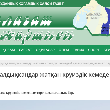
ҚОҒАМ
САЯСАТ
ОҚИҒАЛАР
ӘЛЕМ
ТАРИХ
СПОРТ
БЕ
усқа шалдыққандар жатқан круиздік кемеде 4 қазақстандық азамат ба
лдыққандар жатқан круиздік кемеде
s круиздік кемесінде төрт қазақстандық бар.