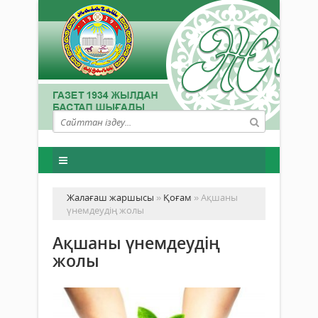
Жалағаш жаршысы
»
Қоғам
» Ақшаны
үнемдеудің жолы
Ақшаны үнемдеудің
жолы