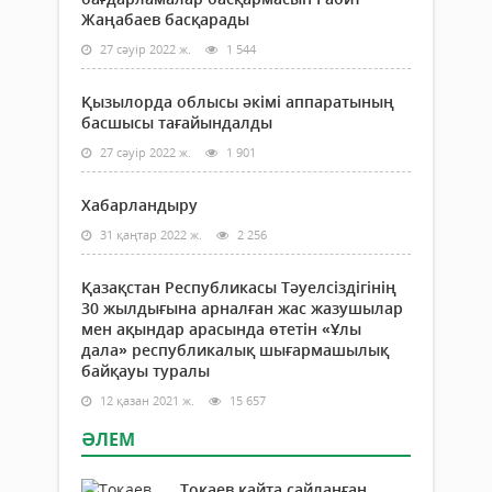
Жаңабаев басқарады
27 сәуір 2022 ж.
1 544
Қызылорда облысы әкімі аппаратының
басшысы тағайындалды
27 сәуір 2022 ж.
1 901
Хабарландыру
31 қаңтар 2022 ж.
2 256
Қазақстан Республикасы Тәуелсіздігінің
30 жылдығына арналған жас жазушылар
мен ақындар арасында өтетін «Ұлы
дала» республикалық шығармашылық
байқауы туралы
12 қазан 2021 ж.
15 657
ӘЛЕМ
Тоқаев қайта сайланған