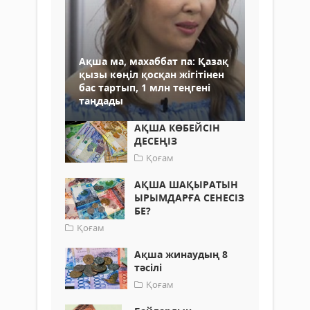
Ақша ма, махаббат па: Қазақ
қызы көңіл қосқан жігітінен
бас тартып, 1 млн теңгені
таңдады
АҚША КӨБЕЙСІН
ДЕСЕҢІЗ
Қоғам
АҚША ШАҚЫРАТЫН
ЫРЫМДАРҒА СЕНЕСІЗ
БЕ?
Қоғам
Ақша жинаудың 8
тәсілі
Қоғам