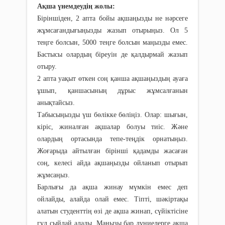
Ақша үнемдеудің жолы:
Біріншіден, 2 апта бойы ақшаңызды не нәрсеге
жұмсағандығыңызды жазып отырыңыз. Ол 5
теңге болсын, 5000 теңге болсын маңызды емес.
Бастысы олардың біреуін де қалдырмай жазып
отыру.
2 апта уақыт өткен соң қанша ақшаңыздың ауаға
ұшып, қаншасының дұрыс жұмсалғанын
анықтайсыз.
Табысыңызды үш бөлікке бөліңіз. Олар: шығын,
кіріс, жиналған ақшалар болуы тиіс. Және
олардың ортасында тепе-теңдік орнатыңыз.
Жоғарыда айтылған бірінші қадамды жасаған
соң, келесі айда ақшаңызды ойланып отырып
жұмсаңыз.
Барлығы да ақша жинау мүмкін емес деп
ойлайды, алайда олай емес. Тіпті, шәкіртақы
алатын студенттің өзі де ақша жинап, сүйіктісіне
гүл сыйлай алады. Маңызы бар дүниелерге ақша