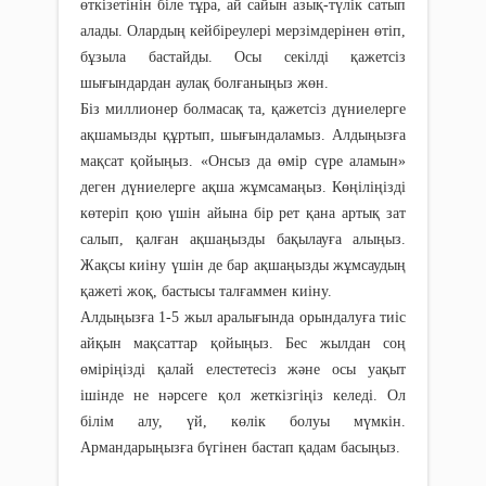
өткізетінін біле тұра, ай сайын азық-түлік сатып
алады. Олардың кейбіреулері мерзімдерінен өтіп,
бұзыла бастайды. Осы секілді қажетсіз
шығындардан аулақ болғаныңыз жөн.
Біз миллионер болмасақ та, қажетсіз дүниелерге
ақшамызды құртып, шығындаламыз. Алдыңызға
мақсат қойыңыз. «Онсыз да өмір сүре аламын»
деген дүниелерге ақша жұмсамаңыз. Көңіліңізді
көтеріп қою үшін айына бір рет қана артық зат
салып, қалған ақшаңызды бақылауға алыңыз.
Жақсы киіну үшін де бар ақшаңызды жұмсаудың
қажеті жоқ, бастысы талғаммен киіну.
Алдыңызға 1-5 жыл аралығында орындалуға тиіс
айқын мақсаттар қойыңыз. Бес жылдан соң
өміріңізді қалай елестетесіз және осы уақыт
ішінде не нәрсеге қол жеткізгіңіз келеді. Ол
білім алу, үй, көлік болуы мүмкін.
Армандарыңызға бүгінен бастап қадам басыңыз.