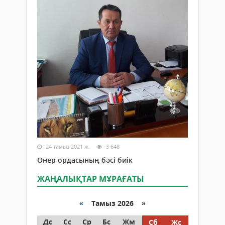
24 тамыз 2021 ж.
3 648
Өнер ордасының бәсі биік
ЖАҢАЛЫҚТАР МҰРАҒАТЫ
«
Тамыз 2026 »
Дс
Сс
Ср
Бс
Жм
Сб
Жс