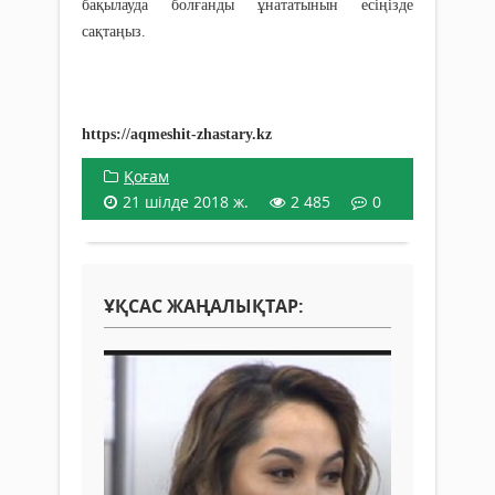
бақылауда болғанды ұнататынын есіңізде
сақтаңыз.
https://aqmeshit-zhastary.kz
Қоғам
21 шілде 2018 ж.
2 485
0
ҰҚСАС ЖАҢАЛЫҚТАР: