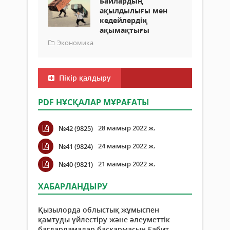
Байлардың
ақылдылығы мен
кедейлердің
ақымақтығы
Экономика
Пікір қалдыру
PDF НҰСҚАЛАР МҰРАҒАТЫ
28 мамыр 2022 ж.
№42 (9825)
24 мамыр 2022 ж.
№41 (9824)
21 мамыр 2022 ж.
№40 (9821)
ХАБАРЛАНДЫРУ
Қызылорда облыстық жұмыспен
қамтуды үйлестіру және әлеуметтік
бағдарламалар басқармасын Ғабит