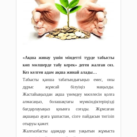
«Ақша жинау үшін міндетті түрде табысты
көп мөлшерде табу керек» деген жалған сөз.
Кез келген адам ақша жинай алады…
Табысты қанша табатындығыңыз емес, оны
дұрыс жұмсай білуіңіз маңызды.
Жастайыңыздан ақша үнемдеу мәселесін қолға
алмасаңыз, болашақтағы мүмкіндіктеріңізді
бағдарлауыңыз қиынға соғады. Жұмсаған
ақшаңыз ауаға ұшпастан, сізге пайдасын тигізіп
отыруы қажет.
Жалғызбасты адамдар көп уақытын жұмыста