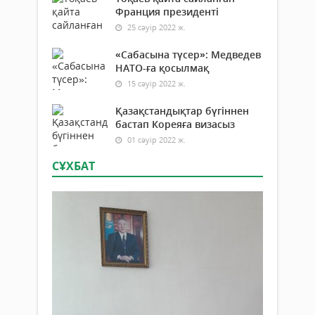
Франция президенті
25 сәуір 2022 ж.
«Сабасына түсер»: Медведев
НАТО-ға қосылмақ
15 сәуір 2022 ж.
Қазақстандықтар бүгіннен
бастап Кореяға визасыз
01 сәуір 2022 ж.
СҰХБАТ