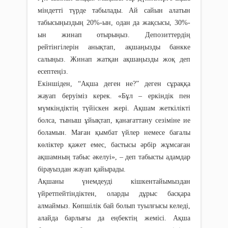
міндетті түрде табылады. Ай сайын алатын
табысыңыздың 20%-ын, одан да жақсысы, 30%-
ын жинап отырыңыз. Депозиттердің
рейтінгілерін анықтап, ақшаңызды банкке
салыңыз. Жинап жатқан ақшаңызды жоқ деп
есептеңіз.
Екіншіден, “Ақша деген не?” деген сұраққа
жауап беруіміз керек. «Бұл – еркіндік пен
мүмкіндіктің түйіскен жері. Ақшам жеткілікті
болса, тыныш ұйықтап, қанағаттану сезіміне ие
боламын. Маған қымбат үйлер немесе бағалы
көліктер қажет емес, бастысы әрбір жұмсаған
ақшамның табыс әкелуі», – деп табысты адамдар
бірауыздан жауап қайырады.
Ақшаны үнемдеуді кішкентайымыздан
үйретпейтіндіктен, оларды дұрыс басқара
алмаймыз. Көпшілік бай болып туылғысы келеді,
алайда барлығы да еңбектің жемісі. Ақша