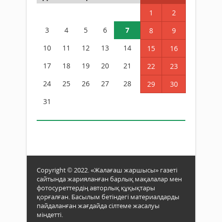
1
2
3
4
5
6
7
8
9
10
11
12
13
14
15
16
17
18
19
20
21
22
23
24
25
26
27
28
29
30
31
Copyright © 2022. «Жалағаш жаршысы» газеті
сайтында жарияланған барлық мақалалар мен
фотосуреттердің авторлық құқықтары
қорғалған. Басылым бетіндегі материалдарды
пайдаланған жағдайда сілтеме жасалуы
міндетті.