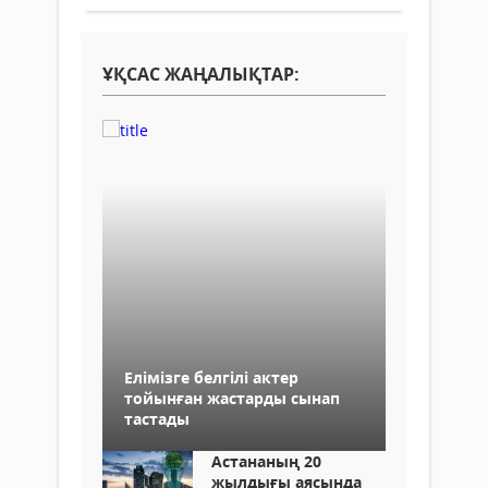
ҰҚСАС ЖАҢАЛЫҚТАР:
Елімізге белгілі актер
тойынған жастарды сынап
тастады
Астананың 20
жылдығы аясында