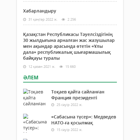
Хабарландыру
31 қаңтар 2022 ж.
2 256
Қазақстан Республикасы Тәуелсіздігінің
30 жылдығына арналған жас жазушылар
мен ақындар арасында өтетін «Ұлы
дала» республикалық шығармашылық
байқауы туралы
12 қазан 2021 ж.
15 660
ӘЛЕМ
Тоқаев қайта сайланған
Франция президенті
25 сәуір 2022 ж.
«Сабасына түсер»: Медведев
НАТО-ға қосылмақ
15 сәуір 2022 ж.