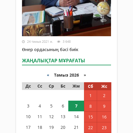
24 тамыз 2021 ж.
3 648
Өнер ордасының бәсі биік
ЖАҢАЛЫҚТАР МҰРАҒАТЫ
«
Тамыз 2026 »
Дс
Сс
Ср
Бс
Жм
Сб
Жс
1
2
3
4
5
6
7
8
9
10
11
12
13
14
15
16
17
18
19
20
21
22
23