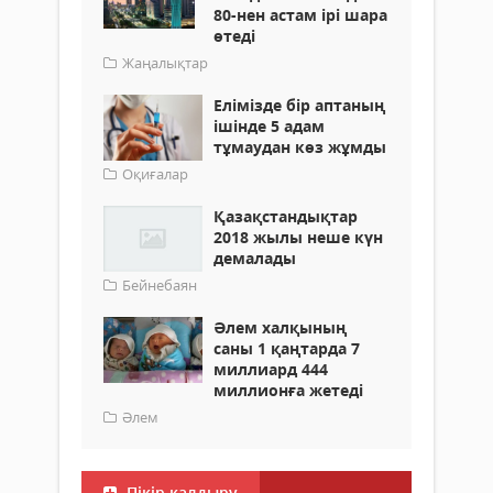
80-нен астам ірі шара
өтеді
Жаңалықтар
Елімізде бір аптаның
ішінде 5 адам
тұмаудан көз жұмды
Оқиғалар
Қазақстандықтар
2018 жылы неше күн
демалады
Бейнебаян
Әлем халқының
саны 1 қаңтарда 7
миллиард 444
миллионға жетеді
Әлем
Пікір қалдыру