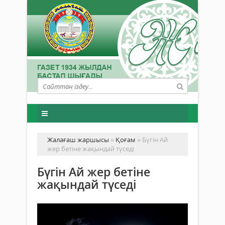
Жалағаш жаршысы
»
Қоғам
» Бүгін Ай
жер бетіне жақындай түседі
Бүгін Ай жер бетіне
жақындай түседі