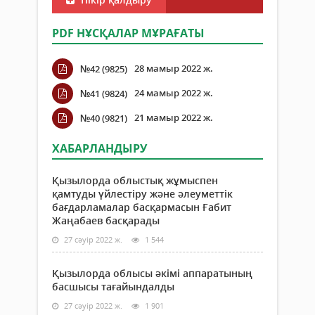
PDF НҰСҚАЛАР МҰРАҒАТЫ
28 мамыр 2022 ж.
№42 (9825)
24 мамыр 2022 ж.
№41 (9824)
21 мамыр 2022 ж.
№40 (9821)
ХАБАРЛАНДЫРУ
Қызылорда облыстық жұмыспен
қамтуды үйлестіру және әлеуметтік
бағдарламалар басқармасын Ғабит
Жаңабаев басқарады
27 сәуір 2022 ж.
1 544
Қызылорда облысы әкімі аппаратының
басшысы тағайындалды
27 сәуір 2022 ж.
1 901