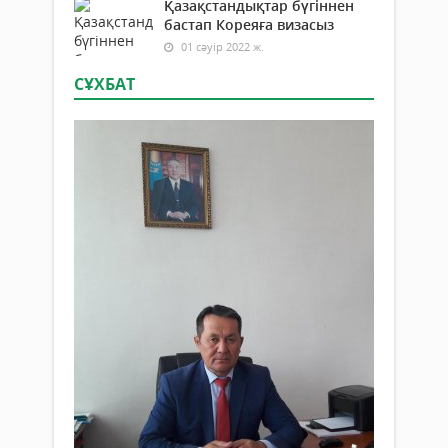
Қазақстандықтар бүгіннен
бастап Кореяға визасыз
01 сәуір 2022 ж.
СҰХБАТ