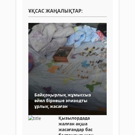
ҰҚСАС ЖАҢАЛЫҚТАР:
Байқоңырлық жұмыссыз
әйел бірнеше эпизодты
ұрлық жасаған
Қызылордада
жалған ақша
жасағандар бас