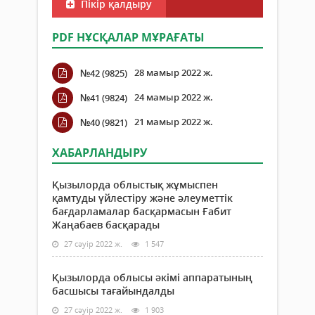
Пікір қалдыру
PDF НҰСҚАЛАР МҰРАҒАТЫ
28 мамыр 2022 ж.
№42 (9825)
24 мамыр 2022 ж.
№41 (9824)
21 мамыр 2022 ж.
№40 (9821)
ХАБАРЛАНДЫРУ
Қызылорда облыстық жұмыспен
қамтуды үйлестіру және әлеуметтік
бағдарламалар басқармасын Ғабит
Жаңабаев басқарады
27 сәуір 2022 ж.
1 547
Қызылорда облысы әкімі аппаратының
басшысы тағайындалды
27 сәуір 2022 ж.
1 903