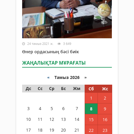
24 тамыз 2021 ж.
3 649
Өнер ордасының бәсі биік
ЖАҢАЛЫҚТАР МҰРАҒАТЫ
«
Тамыз 2026 »
Дс
Сс
Ср
Бс
Жм
Сб
Жс
1
2
3
4
5
6
7
8
9
10
11
12
13
14
15
16
17
18
19
20
21
22
23