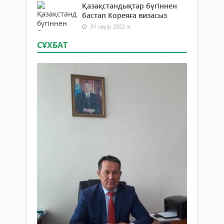
Қазақстандықтар бүгіннен
бастап Кореяға визасыз
01 сәуір 2022 ж.
СҰХБАТ