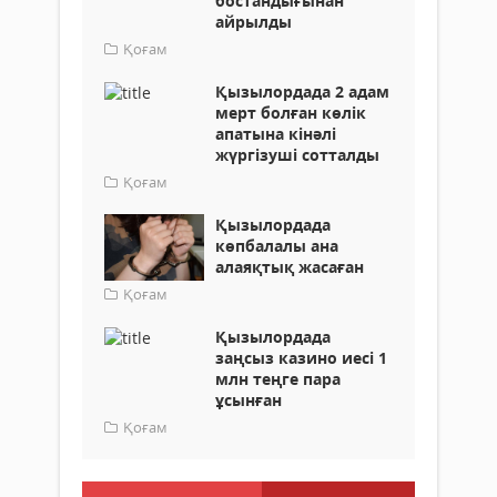
бостандығынан
айрылды
Қоғам
Қызылордада 2 адам
мерт болған көлік
апатына кінәлі
жүргізуші сотталды
Қоғам
Қызылордада
көпбалалы ана
алаяқтық жасаған
Қоғам
Қызылордада
заңсыз казино иесі 1
млн теңге пара
ұсынған
Қоғам