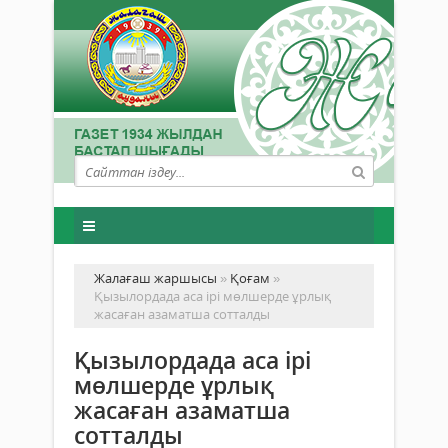
Жалағаш жаршысы
»
Қоғам
»
Қызылордада аса ірі мөлшерде ұрлық
жасаған азаматша сотталды
Қызылордада аса ірі
мөлшерде ұрлық
жасаған азаматша
сотталды