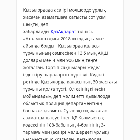
Қызылордада аса ірі мөлшерде ұрлық
жасаған азаматшаға қатысты сот үкімі
шықты, деп
хабарлайды
ҚазАқпарат
тілшісі.
«Аталмыш оқиға 2018 жылдың тамыз
айында болды. Қызылорда қаласы
тұрғынының сөмкесінен 13,5 мың АҚШ
доллары мен 4 млн 906 мың теңге
жоғалған. Тәртіп сақшылары жедел
іздестіру шараларын жүргізді. Күдікті
ретінде Қызылорда қаласының 30 жастағы
тұрғыны қолға түсті. Ол өзінің кінәсін
мойындады», деп мәлім етті Қызылорда
облыстық полиция департаментінің
баспасөз қызметі. Сұғанақтық жасаған
азаматшаның үстінен ҚР Қылмыстық
кодексінің 188-бабының 4-бөлігінің 3-
тармағымен (аса ірі мөлшердегі ұрлық)
қылмыстық іс қозғалды. Қызылорда