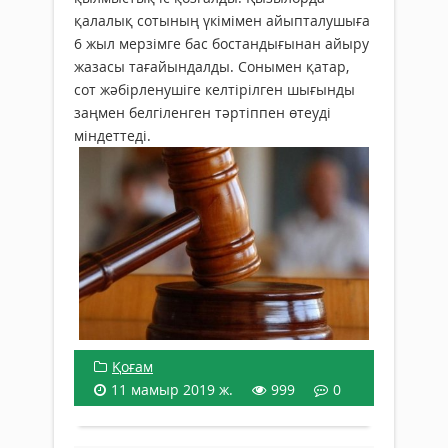
қалалық сотының үкімімен айыпталушыға
6 жыл мерзімге бас бостандығынан айыру
жазасы тағайындалды. Сонымен қатар,
сот жәбірленушіге келтірілген шығынды
заңмен белгіленген тәртіппен өтеуді
міндеттеді.
Қоғам
11 мамыр 2019 ж.
999
0