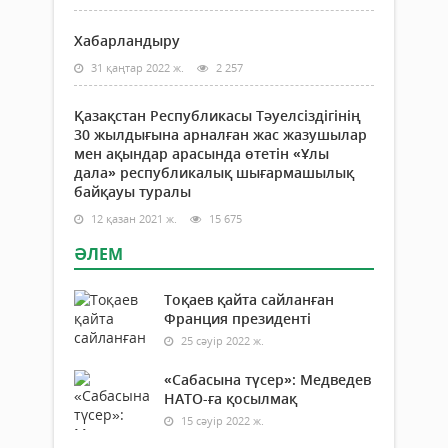
Хабарландыру
31 қаңтар 2022 ж.
2 257
Қазақстан Республикасы Тәуелсіздігінің
30 жылдығына арналған жас жазушылар
мен ақындар арасында өтетін «Ұлы
дала» республикалық шығармашылық
байқауы туралы
12 қазан 2021 ж.
15 675
ӘЛЕМ
Тоқаев қайта сайланған
Франция президенті
25 сәуір 2022 ж.
«Сабасына түсер»: Медведев
НАТО-ға қосылмақ
15 сәуір 2022 ж.