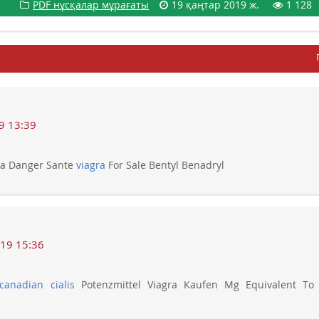
PDF нұсқалар мұрағаты
19 қаңтар 2019 ж.
1 128
9 13:39
ra Danger Sante
viagra
For Sale Bentyl Benadryl
19 15:36
canadian cialis
Potenzmittel Viagra Kaufen Mg Equivalent To