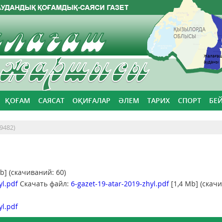
ҚОҒАМ
САЯСАТ
ОҚИҒАЛАР
ӘЛЕМ
ТАРИХ
СПОРТ
БЕ
9482)
b] (cкачиваний: 60)
yl.pdf
Скачать файл:
6-gazet-19-atar-2019-zhyl.pdf
[1,4 Mb] (cкач
yl.pdf