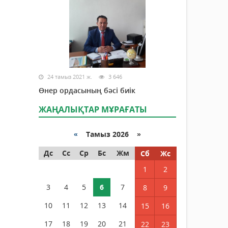
24 тамыз 2021 ж.
3 646
Өнер ордасының бәсі биік
ЖАҢАЛЫҚТАР МҰРАҒАТЫ
«
Тамыз 2026 »
Дс
Сс
Ср
Бс
Жм
Сб
Жс
1
2
3
4
5
6
7
8
9
10
11
12
13
14
15
16
17
18
19
20
21
22
23