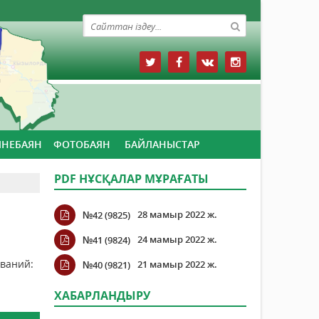
ЙНЕБАЯН
ФОТОБАЯН
БАЙЛАНЫСТАР
PDF НҰСҚАЛАР МҰРАҒАТЫ
28 мамыр 2022 ж.
№42 (9825)
24 мамыр 2022 ж.
№41 (9824)
иваний:
21 мамыр 2022 ж.
№40 (9821)
ХАБАРЛАНДЫРУ