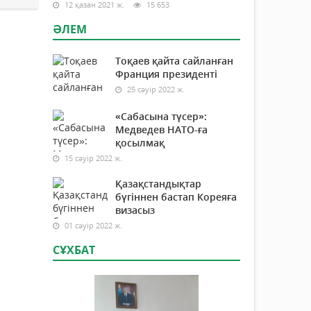
12 қазан 2021 ж.
15 653
ӘЛЕМ
Тоқаев қайта сайланған
Франция президенті
25 сәуір 2022 ж.
«Сабасына түсер»:
Медведев НАТО-ға
қосылмақ
15 сәуір 2022 ж.
Қазақстандықтар
бүгіннен бастап Кореяға
визасыз
01 сәуір 2022 ж.
СҰХБАТ