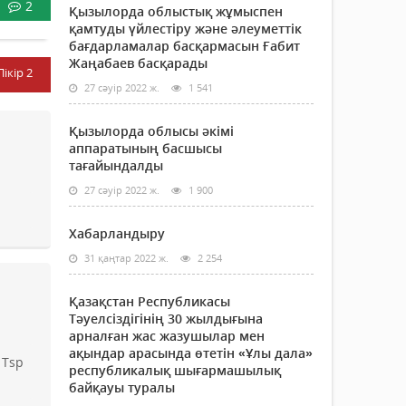
2
Қызылорда облыстық жұмыспен
қамтуды үйлестіру және әлеуметтік
бағдарламалар басқармасын Ғабит
Жаңабаев басқарады
Пікір
2
27 сәуір 2022 ж.
1 541
Қызылорда облысы әкімі
аппаратының басшысы
тағайындалды
27 сәуір 2022 ж.
1 900
Хабарландыру
31 қаңтар 2022 ж.
2 254
Қазақстан Республикасы
Тәуелсіздігінің 30 жылдығына
арналған жас жазушылар мен
ақындар арасында өтетін «Ұлы дала»
 Tsp
республикалық шығармашылық
байқауы туралы