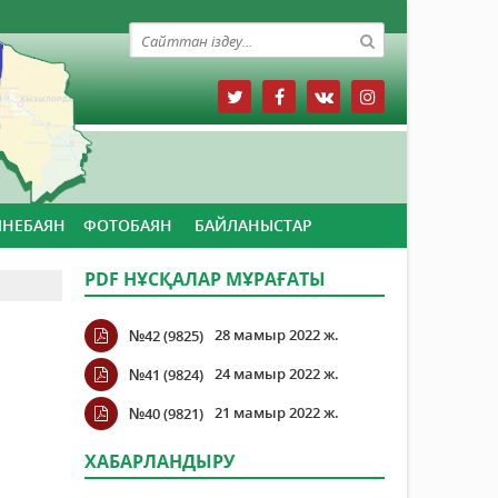
ЙНЕБАЯН
ФОТОБАЯН
БАЙЛАНЫСТАР
PDF НҰСҚАЛАР МҰРАҒАТЫ
28 мамыр 2022 ж.
№42 (9825)
24 мамыр 2022 ж.
№41 (9824)
21 мамыр 2022 ж.
№40 (9821)
ХАБАРЛАНДЫРУ