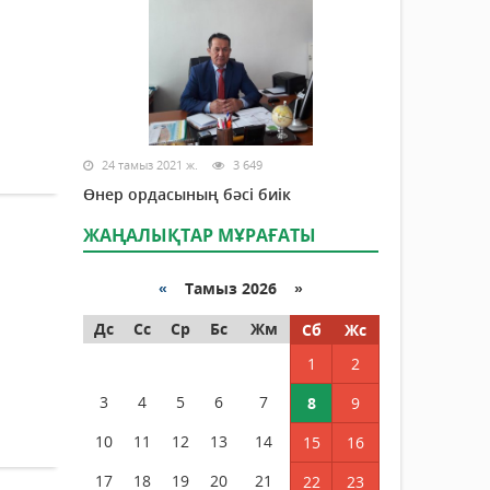
24 тамыз 2021 ж.
3 649
Өнер ордасының бәсі биік
ЖАҢАЛЫҚТАР МҰРАҒАТЫ
«
Тамыз 2026 »
Дс
Сс
Ср
Бс
Жм
Сб
Жс
1
2
3
4
5
6
7
8
9
10
11
12
13
14
15
16
17
18
19
20
21
22
23