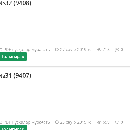
№32 (9408)
..
PDF нұсқалар мұрағаты
27 сәуір 2019 ж.
718
0
Толығырақ
№31 (9407)
..
PDF нұсқалар мұрағаты
23 сәуір 2019 ж.
659
0
Толығырақ