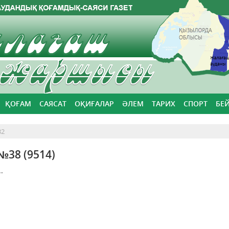
ҚОҒАМ
САЯСАТ
ОҚИҒАЛАР
ӘЛЕМ
ТАРИХ
СПОРТ
БЕ
32
№38 (9514)
..