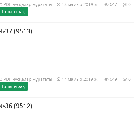
PDF нұсқалар мұрағаты
18 мамыр 2019 ж.
647
0
Толығырақ
№37 (9513)
..
PDF нұсқалар мұрағаты
14 мамыр 2019 ж.
649
0
Толығырақ
№36 (9512)
..