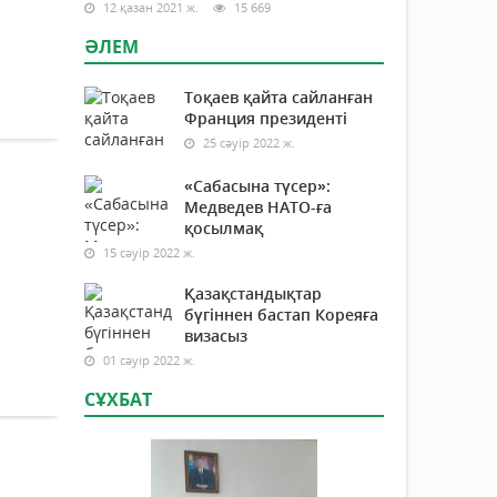
12 қазан 2021 ж.
15 669
ӘЛЕМ
Тоқаев қайта сайланған
Франция президенті
25 сәуір 2022 ж.
«Сабасына түсер»:
Медведев НАТО-ға
қосылмақ
15 сәуір 2022 ж.
Қазақстандықтар
бүгіннен бастап Кореяға
визасыз
01 сәуір 2022 ж.
СҰХБАТ