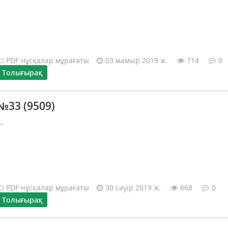
PDF нұсқалар мұрағаты
03 мамыр 2019 ж.
714
0
Толығырақ
№33 (9509)
..
PDF нұсқалар мұрағаты
30 сәуір 2019 ж.
668
0
Толығырақ