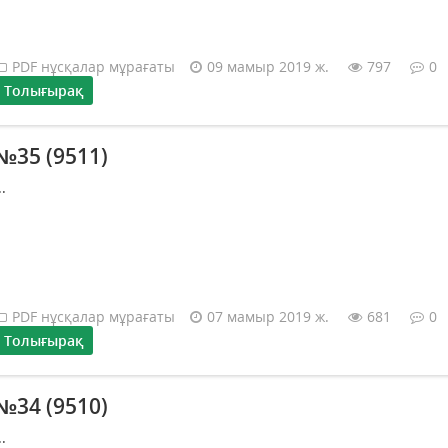
PDF нұсқалар мұрағаты
09 мамыр 2019 ж.
797
0
Толығырақ
№35 (9511)
..
PDF нұсқалар мұрағаты
07 мамыр 2019 ж.
681
0
Толығырақ
№34 (9510)
..