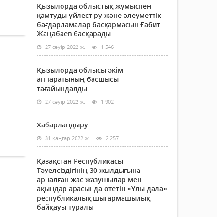
Қызылорда облыстық жұмыспен
қамтуды үйлестіру және әлеуметтік
бағдарламалар басқармасын Ғабит
Жаңабаев басқарады
27 сәуір 2022 ж.
1 546
Қызылорда облысы әкімі
аппаратының басшысы
тағайындалды
27 сәуір 2022 ж.
1 902
Хабарландыру
31 қаңтар 2022 ж.
2 257
Қазақстан Республикасы
Тәуелсіздігінің 30 жылдығына
арналған жас жазушылар мен
ақындар арасында өтетін «Ұлы дала»
республикалық шығармашылық
байқауы туралы