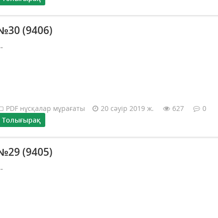
№30 (9406)
..
PDF нұсқалар мұрағаты
20 сәуір 2019 ж.
627
0
Толығырақ
№29 (9405)
..