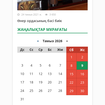
24 тамыз 2021 ж.
3 650
Өнер ордасының бәсі биік
ЖАҢАЛЫҚТАР МҰРАҒАТЫ
«
Тамыз 2026 »
Дс
Сс
Ср
Бс
Жм
Сб
Жс
1
2
3
4
5
6
7
8
9
10
11
12
13
14
15
16
17
18
19
20
21
22
23
24
25
26
27
28
29
30
31