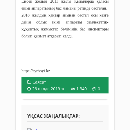
Еңбек жолын 2011 жылы Қызылорда қаласы
әкімі аппаратының бас маманы ретінде бастаған.
2018 жылдың қаңтар айынан бастап осы кезге
дейін облыс әкімі аппараты семлекеттік-
құқықтық жұмыстар бөлімінің бас инспекторы
болып қызмет атқарып келді.
https://syrboyi.kz
Саясат
26 шілде 2019 ж.
1 340
0
ҰҚСАС ЖАҢАЛЫҚТАР: