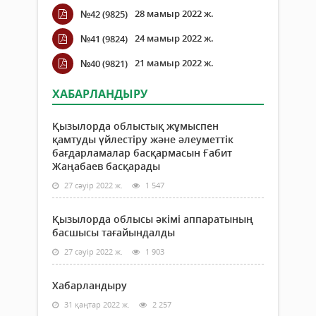
28 мамыр 2022 ж.
№42 (9825)
24 мамыр 2022 ж.
№41 (9824)
21 мамыр 2022 ж.
№40 (9821)
ХАБАРЛАНДЫРУ
Қызылорда облыстық жұмыспен
қамтуды үйлестіру және әлеуметтік
бағдарламалар басқармасын Ғабит
Жаңабаев басқарады
27 сәуір 2022 ж.
1 547
Қызылорда облысы әкімі аппаратының
басшысы тағайындалды
27 сәуір 2022 ж.
1 903
Хабарландыру
31 қаңтар 2022 ж.
2 257