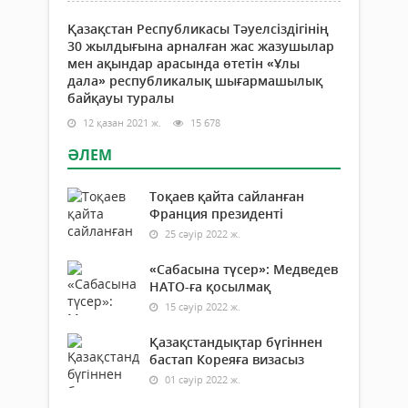
Қазақстан Республикасы Тәуелсіздігінің
30 жылдығына арналған жас жазушылар
мен ақындар арасында өтетін «Ұлы
дала» республикалық шығармашылық
байқауы туралы
12 қазан 2021 ж.
15 678
ӘЛЕМ
Тоқаев қайта сайланған
Франция президенті
25 сәуір 2022 ж.
«Сабасына түсер»: Медведев
НАТО-ға қосылмақ
15 сәуір 2022 ж.
Қазақстандықтар бүгіннен
бастап Кореяға визасыз
01 сәуір 2022 ж.