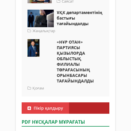
Саясат
ҰҚК департаментінің
бастығы
тағайындалды
Жаңалықтар
«НҰР ОТАН»
ПАРТИЯСЫ
ҚЫЗЫЛОРДА
ОБЛЫСТЫҚ
ФИЛИАЛЫ
ТӨРАҒАСЫНЫҢ
ОРЫНБАСАРЫ
ТАҒАЙЫНДАЛДЫ
Қоғам
Пікір қалдыру
PDF НҰСҚАЛАР МҰРАҒАТЫ