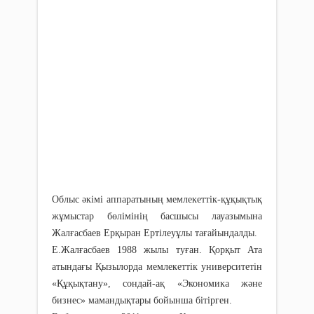
Облыс әкімі аппаратының мемлекеттік-құқықтық
жұмыстар бөлімінің басшысы лауазымына
Жалғасбаев Ерқыран Ертілеуұлы тағайындалды.
Е.Жалғасбаев 1988 жылы туған. Қорқыт Ата
атындағы Қызылорда мемлекеттік университетін
«Құқықтану», сондай-ақ «Экономика және
бизнес» мамандықтары бойынша бітірген.