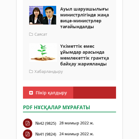
Ауыл шаруашылығы
министрлігінде жаңа
вице-министрлер
тағайындалды
Саясат
Үкіметтік емес
ұйымдар арасында
мемлекеттік грантқа
байқау жарияланды
Хабарландыру
Пікір қалдыру
PDF НҰСҚАЛАР МҰРАҒАТЫ
28 мамыр 2022 ж.
№42 (9825)
24 мамыр 2022 ж.
№41 (9824)