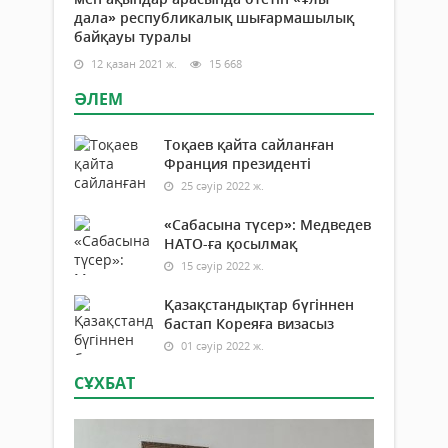
дала» республикалық шығармашылық
байқауы туралы
12 қазан 2021 ж.
15 668
ӘЛЕМ
Тоқаев қайта сайланған
Франция президенті
25 сәуір 2022 ж.
«Сабасына түсер»: Медведев
НАТО-ға қосылмақ
15 сәуір 2022 ж.
Қазақстандықтар бүгіннен
бастап Кореяға визасыз
01 сәуір 2022 ж.
СҰХБАТ