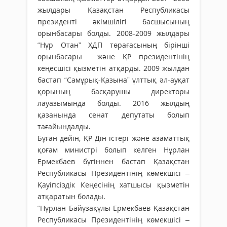
жылдары Қазақстан Республикасы
президенті әкімшілігі басшысының
орынбасары болды. 2008-2009 жылдары
“Нұр Отан” ХДП төрағасының бірінші
орынбасары және ҚР президентінің
кеңесшісі қызметін атқарды. 2009 жылдан
бастап “Самұрық-Қазына” ұлттық әл-ауқат
қорының басқарушы директоры
лауазымында болды. 2016 жылдың
қазанында сенат депутаты болып
тағайындалды.
Бұған дейін, ҚР Дін істері және азаматтық
қоғам министрі болып келген Нұрлан
Ермекбаев бүгіннен бастап Қазақстан
Республикасы Президентінің көмекшісі –
Қауіпсіздік Кеңесінің хатшысы қызметін
атқаратын болады.
“Нұрлан Байұзақұлы Ермекбаев Қазақстан
Республикасы Президентінің көмекшісі –