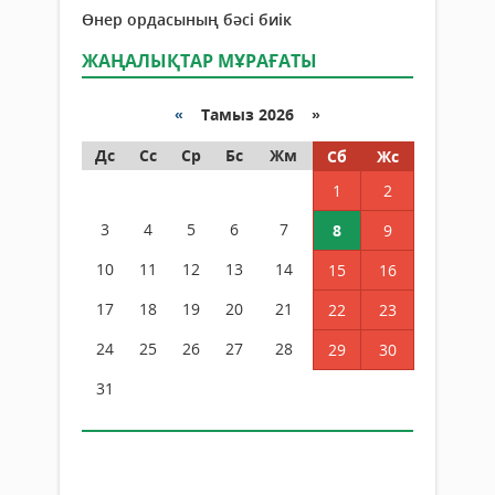
Өнер ордасының бәсі биік
ЖАҢАЛЫҚТАР МҰРАҒАТЫ
«
Тамыз 2026 »
Дс
Сс
Ср
Бс
Жм
Сб
Жс
1
2
3
4
5
6
7
8
9
10
11
12
13
14
15
16
17
18
19
20
21
22
23
24
25
26
27
28
29
30
31