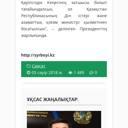
Қауіпсіздік Кеңесінің хатшысы болып
тағайындалсын, ол Қазақстан
Республикасының Дін істері және
азаматтық қоғам министрі қызметінен
босатылсын”, – делінген Президенттің
жарлығында.
http://syrboyi.kz
Саясат
05 сәуір 2018 ж.
1 489
0
ҰҚСАС ЖАҢАЛЫҚТАР: