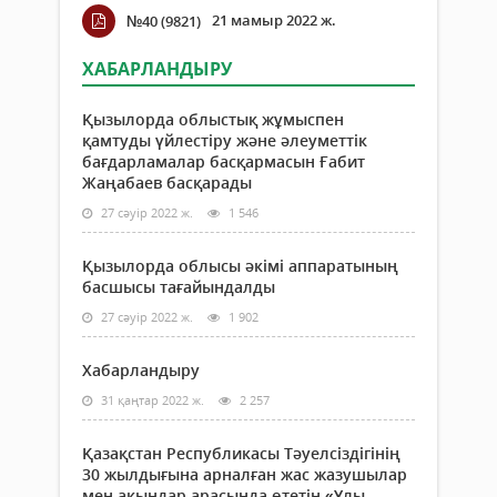
21 мамыр 2022 ж.
№40 (9821)
ХАБАРЛАНДЫРУ
Қызылорда облыстық жұмыспен
қамтуды үйлестіру және әлеуметтік
бағдарламалар басқармасын Ғабит
Жаңабаев басқарады
27 сәуір 2022 ж.
1 546
Қызылорда облысы әкімі аппаратының
басшысы тағайындалды
27 сәуір 2022 ж.
1 902
Хабарландыру
31 қаңтар 2022 ж.
2 257
Қазақстан Республикасы Тәуелсіздігінің
30 жылдығына арналған жас жазушылар
мен ақындар арасында өтетін «Ұлы