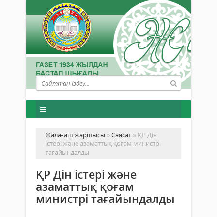
Жалағаш жаршысы
»
Саясат
» ҚР Дін
істері және азаматтық қоғам министрі
тағайындалды
ҚР Дін істері және
азаматтық қоғам
министрі тағайындалды