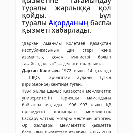
қызметіне тағайындау
туралы жарлыққа қол
қойды. Бұл
туралы
Ақорданың
баспасөз
қызметі хабарлады.
“Дархан Аманұлы Кәлетаев Қазақстан
Республикасының Дін істері және
азаматтық қоғам министрі болып
тағайындалсын”, — делінген жарлықта.
Дархан Кәлетаев
1972 жылы 14 қазанда
ШҚО, Тарбағатай ауданы Тұғыл
(Приозерное) кентінде туған.
1994 жылы Шығыс Қазақстан мемлекеттік
университетін тарихшы мамандығы
бойынша аяқтады. 1996-1997 жылы ҚР
президенті жанындағы мемлекеттік
басқару ұлттық жоғары мектебін бітірген.
Әр жылдары мемлекеттік қызметте
басшылық қызметтер атқарды. 2007- 2008