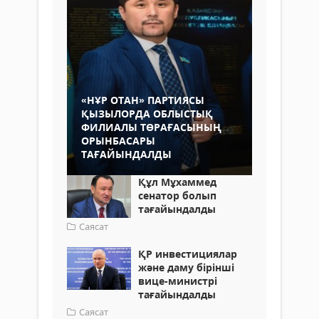
«НҰР ОТАН» ПАРТИЯСЫ
ҚЫЗЫЛОРДА ОБЛЫСТЫҚ
ФИЛИАЛЫ ТӨРАҒАСЫНЫҢ
ОРЫНБАСАРЫ
ТАҒАЙЫНДАЛДЫ
Құл Мұхаммед
сенатор болып
тағайындалды
Саясат
ҚР инвестициялар
және даму бірінші
вице-министрі
тағайындалды
Саясат