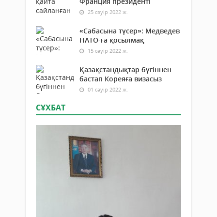
Франция президенті
25 сәуір 2022 ж.
«Сабасына түсер»: Медведев
НАТО-ға қосылмақ
15 сәуір 2022 ж.
Қазақстандықтар бүгіннен
бастап Кореяға визасыз
01 сәуір 2022 ж.
СҰХБАТ