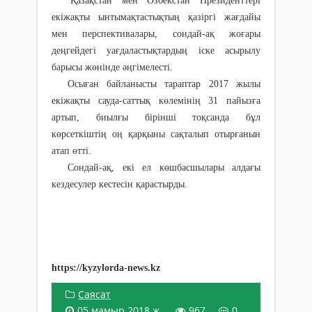
Қазақстан мен Өзбекстан Президенттері
екіжақты ынтымақтастықтың қазіргі жағдайы
мен перспективалары, сондай-ақ жоғары
деңгейдегі уағдаластықтардың іске асырылу
барысы жөнінде әңгімелесті.
Осыған байланысты тараптар 2017 жылы
екіжақты сауда-саттық көлемінің 31 пайызға
артып, биылғы бірінші тоқсанда бұл
көрсеткіштің оң қарқыны сақталып отырғанын
атап өтті.
Сондай-ақ, екі ел көшбасшылары алдағы
кездесулер кестесін қарастырды.
https://kyzylorda-news.kz
Саясат
05 мамыр 2018 ж.
967
0