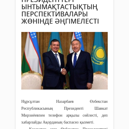
ЫНТЫМАҚТАСТЫҚТЫҢ
ПЕРСПЕКТИВАЛАРЫ
ЖӨНІНДЕ ӘҢГІМЕЛЕСТІ
Нұрсұлтан Назарбаев Өзбекстан
Республикасының Президенті Шавкат
Мирзиёевпен телефон арқылы сөйлесті, деп
хабарлайды Ақорданың баспасөз қызметі.