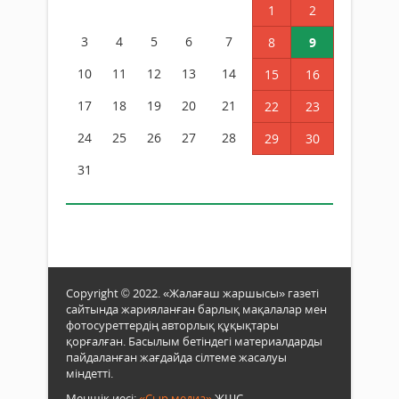
1
2
3
4
5
6
7
8
9
10
11
12
13
14
15
16
17
18
19
20
21
22
23
24
25
26
27
28
29
30
31
Copyright © 2022. «Жалағаш жаршысы» газеті
сайтында жарияланған барлық мақалалар мен
фотосуреттердің авторлық құқықтары
қорғалған. Басылым бетіндегі материалдарды
пайдаланған жағдайда сілтеме жасалуы
міндетті.
Меншік иесі:
«Сыр медиа»
ЖШС.