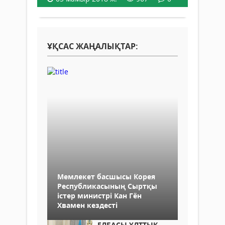
ҰҚСАС ЖАҢАЛЫҚТАР:
Мемлекет басшысы Корея
Республикасының Сыртқы
істер министрі Кан Гён
Хвамен кездесті
ЕЛБАСЫ ҰЛТТЫҚ