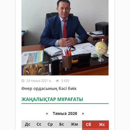
24 тамыз 2021 ж.
3 650
Өнер ордасының бәсі биік
ЖАҢАЛЫҚТАР МҰРАҒАТЫ
«
Тамыз 2026 »
Дс
Сс
Ср
Бс
Жм
Сб
Жс