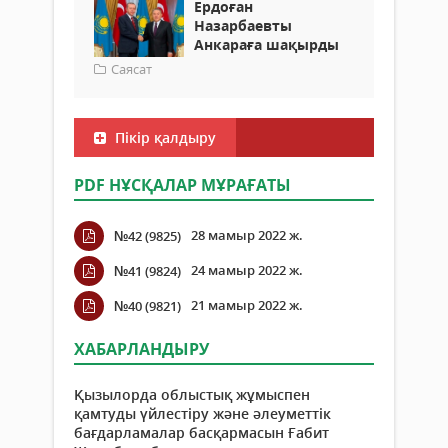
Ердоған
Назарбаевты
Анкараға шақырды
Саясат
Пікір қалдыру
PDF НҰСҚАЛАР МҰРАҒАТЫ
28 мамыр 2022 ж.
№42 (9825)
24 мамыр 2022 ж.
№41 (9824)
21 мамыр 2022 ж.
№40 (9821)
ХАБАРЛАНДЫРУ
Қызылорда облыстық жұмыспен
қамтуды үйлестіру және әлеуметтік
бағдарламалар басқармасын Ғабит