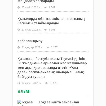
Жаңабаев басқарады
27 сәуір 2022 ж.
1 547
Қызылорда облысы әкімі аппаратының
басшысы тағайындалды
27 сәуір 2022 ж.
1 903
Хабарландыру
31 қаңтар 2022 ж.
2 257
Қазақстан Республикасы Тәуелсіздігінің
30 жылдығына арналған жас жазушылар
мен ақындар арасында өтетін «Ұлы
дала» республикалық шығармашылық
байқауы туралы
12 қазан 2021 ж.
15 678
ӘЛЕМ
Тоқаев қайта сайланған