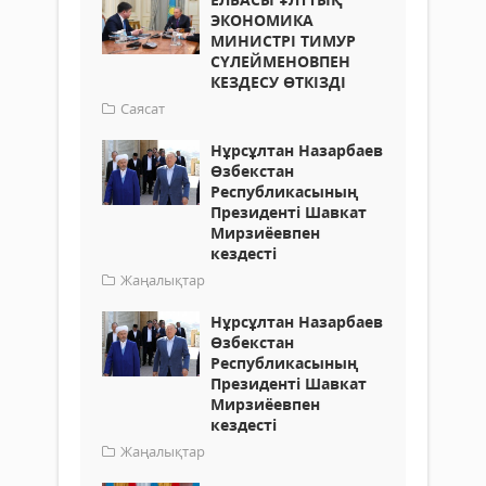
ЭКОНОМИКА
МИНИСТРІ ТИМУР
СҮЛЕЙМЕНОВПЕН
КЕЗДЕСУ ӨТКІЗДІ
Саясат
Нұрсұлтан Назарбаев
Өзбекстан
Республикасының
Президенті Шавкат
Мирзиёевпен
кездесті
Жаңалықтар
Нұрсұлтан Назарбаев
Өзбекстан
Республикасының
Президенті Шавкат
Мирзиёевпен
кездесті
Жаңалықтар