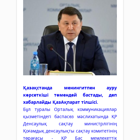
Қазақстанда менингитпен ауру
көрсеткіші төмендей бастады, деп
хабарлайды ҚазАқпарат тілшісі.
Бұл туралы Орталық коммуникациялар
қызметіндегі баспасөз мәслихатында ҚР
Денсаулық сақтау министрлігінің
Қоғамдық денсаулықты сақтау комитетінің
төрағасы - ҚР Бас мемлекеттік