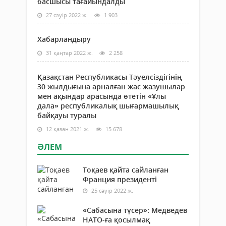
басшысы тағайындалды
27 сәуір 2022 ж.
1 903
Хабарландыру
31 қаңтар 2022 ж.
2 258
Қазақстан Республикасы Тәуелсіздігінің
30 жылдығына арналған жас жазушылар
мен ақындар арасында өтетін «Ұлы
дала» республикалық шығармашылық
байқауы туралы
12 қазан 2021 ж.
15 678
ӘЛЕМ
Тоқаев қайта сайланған
Франция президенті
25 сәуір 2022 ж.
«Сабасына түсер»: Медведев
НАТО-ға қосылмақ