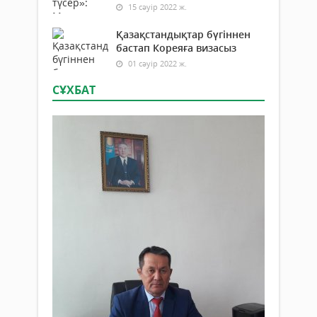
15 сәуір 2022 ж.
Қазақстандықтар бүгіннен
бастап Кореяға визасыз
01 сәуір 2022 ж.
СҰХБАТ