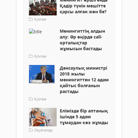
Қадір түнін мешітте
қарсы алған жөн бе?
Қоғам
Менингиттің алдын
алу: Әр өңірде call-
орталықтар
жұмысын бастады
Қоғам
Денсаулық министрі
2018 жылы
менингиттен 12 адам
қайтыс болғанын
растады
Қоғам
Елімізде бір аптаның
ішінде 5 адам
тұмаудан көз жұмды
Оқиғалар