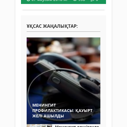
ҰҚСАС ЖАҢАЛЫҚТАР:
МЕНИНГИТ
ПРОФИЛАКТИКАСЫ: ҚАУЫРТ
ЖЕЛІ АШЫЛДЫ
Менингит өршігенде