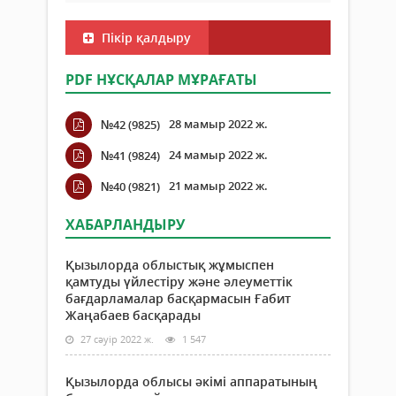
Пікір қалдыру
PDF НҰСҚАЛАР МҰРАҒАТЫ
28 мамыр 2022 ж.
№42 (9825)
24 мамыр 2022 ж.
№41 (9824)
21 мамыр 2022 ж.
№40 (9821)
ХАБАРЛАНДЫРУ
Қызылорда облыстық жұмыспен
қамтуды үйлестіру және әлеуметтік
бағдарламалар басқармасын Ғабит
Жаңабаев басқарады
27 сәуір 2022 ж.
1 547
Қызылорда облысы әкімі аппаратының