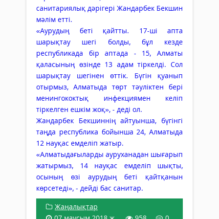
санитариялық дәрігері Жандарбек Бекшин
мәлім етті.
«Аурудың беті қайтты. 17-ші апта
шарықтау шегі болды, бұл кезде
республикада бір аптада - 15, Алматы
қаласының өзінде 13 адам тіркелді. Сол
шарықтау шегінен өттік. Бүгін қуанып
отырмыз, Алматыда төрт тәуліктен бері
менингококтық инфекциямен келіп
тіркелген ешкім жоқ», - деді ол.
Жандарбек Бекшиннің айтуынша, бүгінгі
таңда республика бойынша 24, Алматыда
12 науқас емделіп жатыр.
«Алматыдағыларды ауруханадан шығарып
жатырмыз, 14 науқас емделіп шықты,
осының өзі аурудың беті қайтқанын
көрсетеді», - дейді бас санитар.
Жаңалықтар
07 маусым 2018 ж.
958
0