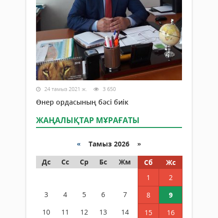
24 тамыз 2021 ж.
3 650
Өнер ордасының бәсі биік
ЖАҢАЛЫҚТАР МҰРАҒАТЫ
«
Тамыз 2026 »
Дс
Сс
Ср
Бс
Жм
Сб
Жс
1
2
3
4
5
6
7
8
9
10
11
12
13
14
15
16