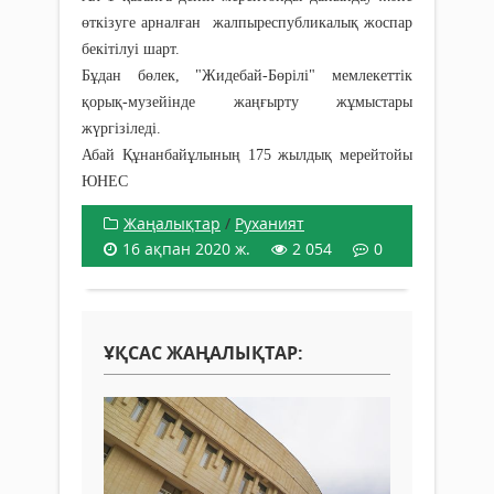
өткізуге арналған жалпыреспубликалық жоспар
бекітілуі шарт.
Бұдан бөлек, "Жидебай-Бөрілі" мемлекеттік
қорық-музейінде жаңғырту жұмыстары
жүргізіледі.
Абай Құнанбайұлының 175 жылдық мерейтойы
ЮНЕС
Жаңалықтар
/
Руханият
16 ақпан 2020 ж.
2 054
0
ҰҚСАС ЖАҢАЛЫҚТАР: