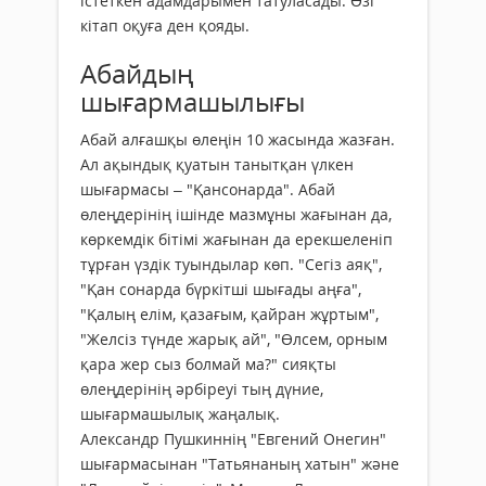
істеткен адамдарымен татуласады. Өзі
кітап оқуға ден қояды.
Абайдың
шығармашылығы
Абай алғашқы өлеңін 10 жасында жазған.
Ал ақындық қуатын танытқан үлкен
шығармасы – "Қансонарда". Абай
өлеңдерінің ішінде мазмұны жағынан да,
көркемдік бітімі жағынан да ерекшеленіп
тұрған үздік туындылар көп. "Сегіз аяқ",
"Қан сонарда бүркітші шығады аңға",
"Қалың елім, қазағым, қайран жұртым",
"Желсіз түнде жарық ай", "Өлсем, орным
қара жер сыз болмай ма?" сияқты
өлеңдерінің әрбіреуі тың дүние,
шығармашылық жаңалық.
Александр Пушкиннің "Евгений Онегин"
шығармасынан "Татьянаның хатын" және