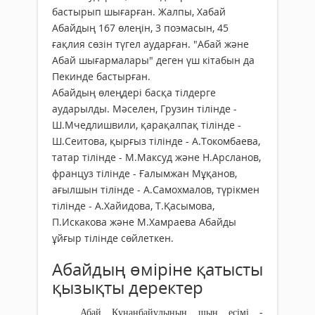
бастырып шығарған. Жалпы, Хабай
Абайдың 167 өлеңін, 3 поэмасын, 45
ғақлия сөзін түгел аударған. "Абай және
Абай шығармалары" деген үш кітабын да
Пекинде бастырған.
Абайдың өлеңдері басқа тілдерге
аударылды. Мәселен, Грузин тілінде -
Ш.Мчедлишвили, қарақалпақ тілінде -
Ш.Сеитова, қырғыз тілінде - А.Токомбаева,
татар тілінде - М.Максуд және Н.Арсланов,
француз тілінде - Ғалымжан Мұқанов,
ағылшын тілінде - А.Самохмалов, түрікмен
тілінде - А.Хайидова, Т.Қасымова,
П.Искакова және М.Хамраева Абайды
ұйғыр тілінде сөйлеткен.
Абайдың өміріне қатысты
қызықты деректер
Абай Құнанбайұлының шын есімі -