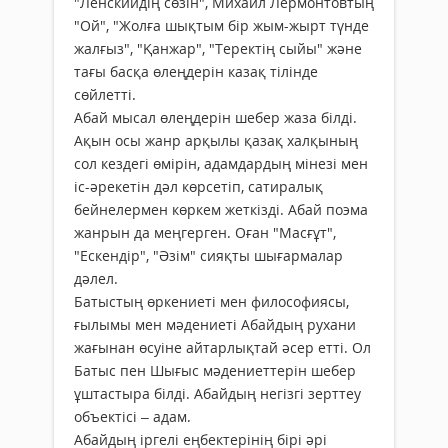
"Ленскийдің сөзін", Михаил Лермонтовтың
"Ой", "Жолға шықтым бір жым-жырт түнде
жалғыз", "Қанжар", "Теректің сыйы" және
тағы басқа өлеңдерін казақ тілінде
сөйлетті.
Абай мысал өлеңдерін шебер жаза білді.
Ақын осы жанр арқылы қазақ халқының
сол кездегі өмірін, адамдардың мінезі мен
іс-әрекетін дәл көрсетіп, сатиралық
бейнелермен көркем жеткізді. Абай поэма
жанрын да меңгерген. Оған "Масғұт",
"Ескендір", "Әзім" сияқты шығармалар
дәлел.
Батыстың өркениеті мен философиясы,
ғылымы мен мәдениеті Абайдың рухани
жағынан өсуіне айтарлықтай әсер етті. Ол
Батыс пен Шығыс мәдениеттерін шебер
ұштастыра білді. Абайдың негізгі зерттеу
объектісі – адам.
Абайдың іргелі еңбектерінің бірі әрі