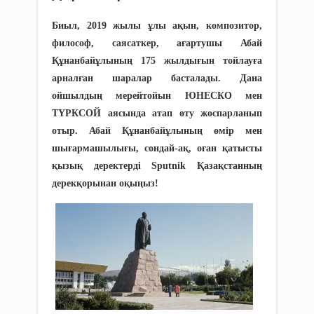
Биыл, 2019 жылы ұлы ақын, композитор,
философ, саясаткер, ағартушы Абай
Құнанбайұлының 175 жылдығын тойлауға
арналған шаралар басталады. Дана
ойшылдың мерейтойын ЮНЕСКО мен
ТҮРКСОЙ аясында атап өту жоспарланып
отыр. Абай Құнанбайұлының өмір мен
шығармашылығы, сондай-ақ, оған қатысты
қызық деректерді Sputnik Қазақстанның
дерекқорынан оқыңыз!