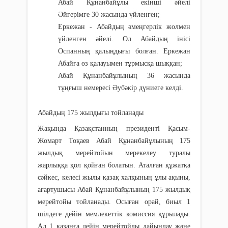
Абай Құнанбайұлы екінші әйелі
Әйгерімге 30 жасында үйленген;
Еркежан - Абайдың әмеңгерлік жолмен
үйленген әйелі. Ол Абайдың інісі
Оспанның қалыңдығы болған. Еркежан
Абайға өз қалауымен тұрмысқа шыққан;
Абай Құнанбайұлының 36 жасында
тұңғыш немересі Әубәкір дүниеге келді.
Абайдың 175 жылдығы тойланады
Жақында Қазақстанның президенті Қасым-
Жомарт Тоқаев Абай Құнанбайұлының 175
жылдық мерейтойын мерекелеу туралы
жарлыққа қол қойған болатын. Аталған құжатқа
сәйкес, келесі жылы қазақ халқының ұлы ақыны,
ағартушысы Абай Құнанбайұлының 175 жылдық
мерейтойы тойланады. Осыған орай, биыл 1
шілдеге дейін мемлекеттік комиссия құрылады.
Ал 1 қазанға дейін мерейтойды дайындау және