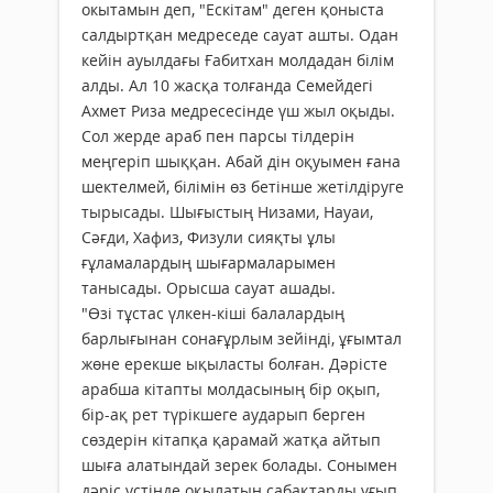
окытамын деп, "Ескітам" деген қоныста
салдыртқан медреседе сауат ашты. Одан
кейін ауылдағы Ғабитхан молдадан білім
алды. Ал 10 жасқа толғанда Семейдегі
Ахмет Риза медресесінде үш жыл оқыды.
Сол жерде араб пен парсы тілдерін
меңгеріп шыққан. Абай дін оқуымен ғана
шектелмей, білімін өз бетінше жетілдіруге
тырысады. Шығыстың Низами, Науаи,
Сәғди, Хафиз, Физули сияқты ұлы
ғұламалардың шығармаларымен
танысады. Орысша сауат ашады.
"Өзі тұстас үлкен-кіші балалардың
барлығынан сонағұрлым зейінді, ұғымтал
жөне ерекше ықыласты болған. Дәрісте
арабша кітапты молдасының бір оқып,
бір-ақ рет түрікшеге аударып берген
сөздерін кітапқа қарамай жатқа айтып
шыға алатындай зерек болады. Сонымен
дәріс үстінде оқылатын сабақтарды ұғып