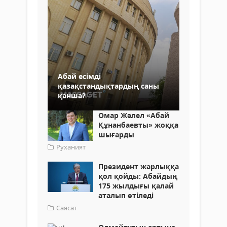
Абай есімді
қазақстандықтардың саны
қанша?
Омар Жәлел «Абай
Құнанбаевты» жоққа
шығарды
Руханият
Президент жарлыққа
қол қойды: Абайдың
175 жылдығы қалай
аталып өтіледі
Саясат