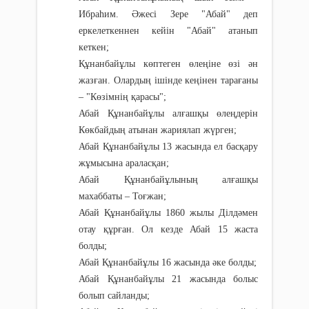
Ибраһим. Әжесі Зере "Абай" деп
еркелеткеннен кейін "Абай" атанып
кеткен;
Құнанбайұлы көптеген өлеңіне өзі ән
жазған. Олардың ішінде кеңінен тарағаны
– "Көзімнің қарасы";
Абай Құнанбайұлы алғашқы өлеңдерін
Көкбайдың атынан жариялап жүрген;
Абай Құнанбайұлы 13 жасында ел басқару
жұмысына араласқан;
Абай Құнанбайұлының алғашқы
махаббаты – Тоғжан;
Абай Құнанбайұлы 1860 жылы Ділдәмен
отау құрған. Ол кезде Абай 15 жаста
болды;
Абай Құнанбайұлы 16 жасында әке болды;
Абай Құнанбайұлы 21 жасында болыс
болып сайланды;