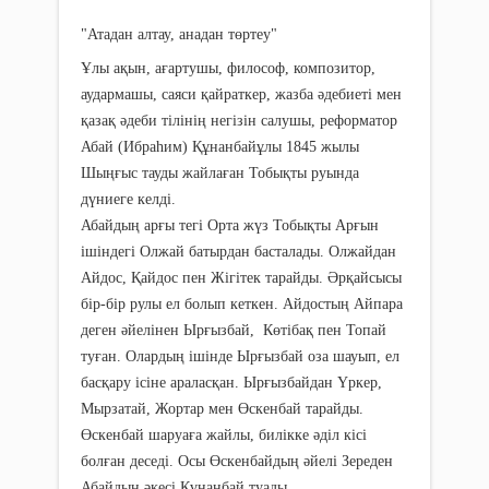
"Атадан алтау, анадан төртеу"
Ұлы ақын, ағартушы, философ, композитор,
аудармашы, саяси қайраткер, жазба әдебиеті мен
қазақ әдеби тілінің негізін салушы, реформатор
Абай (Ибраһим) Құнанбайұлы 1845 жылы
Шыңғыс тауды жайлаған Тобықты руында
дүниеге келді.
Абайдың арғы тегі Орта жүз Тобықты Арғын
ішіндегі Олжай батырдан басталады. Олжайдан
Айдос, Қайдос пен Жігітек тарайды. Әрқайсысы
бір-бір рулы ел болып кеткен. Айдостың Айпара
деген әйелінен Ырғызбай, Көтібақ пен Топай
туған. Олардың ішінде Ырғызбай оза шауып, ел
басқару ісіне араласқан. Ырғызбайдан Үркер,
Мырзатай, Жортар мен Өскенбай тарайды.
Өскенбай шаруаға жайлы, билікке әділ кісі
болған деседі. Осы Өскенбайдың әйелі Зереден
Абайдың әкесі Құнанбай туады.