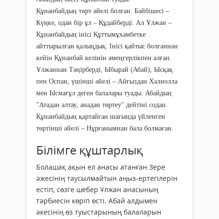
Құнанбайдың төрт әйелі болған. Бәйбішесі –
Күңке, одан бір ұл – Құдайберді. Ал Ұлжан –
Құнанбайдың інісі Құттымұхамбетке
айттырылған қалыңдық. Інісі қайтыс болғаннан
кейін Құнанбай келінін әмеңгерлікпен алған.
Ұлжаннан Тәңірберді, Ыбырай (Абай), Ысқақ
пен Оспан, үшінші әйелі – Айғыздан Халиолла
мен Ысмағұл деген балалары туады. Абайдың
"Атадан алтау, анадан төртеу" дейтіні содан.
Құнанбайдың қартайған шағында үйленген
төртінші әйелі – Нұрғанымнан бала болмаған.
Білімге құштарлық
Болашақ ақын ел анасы атанған Зере
әжесінің таусылмайтын аңыз-ертегілерін
естіп, сөзге шебер Ұлжан анасының
тәрбиесін көріп өсті. Абай алдымен
әкесінің өз туыстарының балаларын