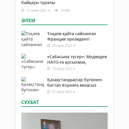
байқауы туралы
12 қазан 2021 ж.
15 680
ӘЛЕМ
Тоқаев қайта сайланған
Франция президенті
25 сәуір 2022 ж.
«Сабасына түсер»: Медведев
НАТО-ға қосылмақ
15 сәуір 2022 ж.
Қазақстандықтар бүгіннен
бастап Кореяға визасыз
01 сәуір 2022 ж.
СҰХБАТ