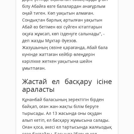
білу Абайға өзге балалардан анағұрлым
оңай тиген. Көп уақытын алмаған.
Сондықтан барлық артылған уақытын
Абай өз бетімен өзі сүйген кітаптарын
оқуға жұмсап, көп ізденуге салынады", -
деп жазды Мұхтар Әуезов.
Жазушының сөзіне қарағанда, Абай бала
күнінде жаттаған кейбір өлеңдерін
кәрілікке жеткен уақытына шейін
ұмытпаған.
Жастай ел басқару ісіне
араласты
Құнанбай баласының зеректігін бірден
байқап, оған жан-жақты білім беруге
тырысады. Ал 13 жасында оны оқудан
алып кетіп, ел басқару жұмысына салады.
Оған қоса, әкесі ел тартысында жалғыздық
сезе бастайды. Басында "барып кел,