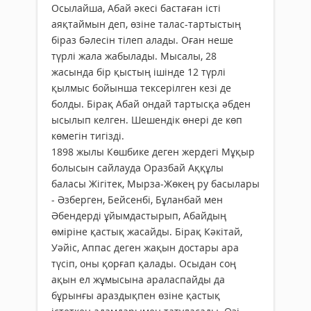
Осылайша, Абай әкесі бастаған істі
аяқтаймын деп, өзіне талас-тартыстың
біраз бәлесін тілеп алады. Оған неше
түрлі жала жабылады. Мысалы, 28
жасында бір қыстың ішінде 12 түрлі
қылмыс бойынша тексерілген кезі де
болды. Бірақ Абай ондай тартысқа әбден
ысылып келген. Шешендік өнері де көп
көмегін тигізді.
1898 жылы Көшбике деген жердегі Мұқыр
болысын сайлауда Оразбай Аққұлы
баласы Жігітек, Мырза-Жөкең ру басылары
- Әзберген, Бейсенбі, Бұланбай мен
Әбендерді ұйымдастырып, Абайдың
өміріне қастық жасайды. Бірақ Кәкітай,
Уәйіс, Аппас деген жақын достары ара
түсіп, оны қорғап қалады. Осыдан соң
ақын ел жұмысына араласпайды да
бұрынғы араздықпен өзіне қастық