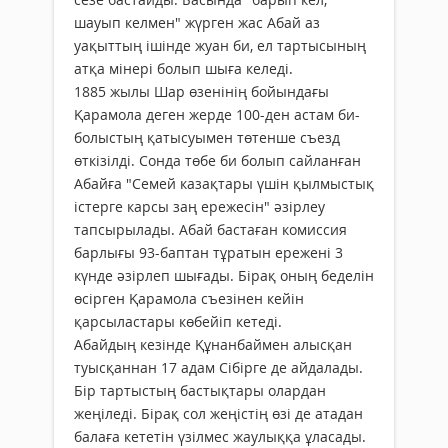
шауып келмен" жүрген жас Абай аз
уақыттың ішінде жуан би, ел тартысының
атқа мінері болып шыға келеді.
1885 жылы Шар өзенінің бойындағы
Қарамола деген жерде 100-ден астам би-
болыстың қатысуымен төтенше съезд
өткізілді. Сонда төбе би болып сайланған
Абайға "Семей казақтары үшін қылмыстық
істерге карсы заң ережесін" әзірлеу
тапсырылады. Абай бастаған комиссия
барлығы 93-баптан тұратын ережені 3
күнде әзірлеп шығады. Бірақ оның беделін
өсірген Қарамола съезінен кейін
қарсыластары көбейіп кетеді.
Абайдың кезінде Құнанбаймен алысқан
туысқаннан 17 адам Сібірге де айдалады.
Бір тартыстың бастықтары олардан
жеңіледі. Бірақ сол жеңістің өзі де атадан
балаға кететін үзілмес жаулыққа ұласады.