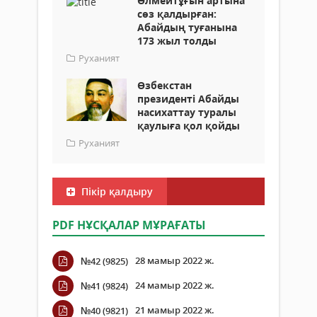
Өлмейтұғын артына
сөз қалдырған:
Абайдың туғанына
173 жыл толды
Руханият
Өзбекстан
президенті Абайды
насихаттау туралы
қаулыға қол қойды
Руханият
Пікір қалдыру
PDF НҰСҚАЛАР МҰРАҒАТЫ
28 мамыр 2022 ж.
№42 (9825)
24 мамыр 2022 ж.
№41 (9824)
21 мамыр 2022 ж.
№40 (9821)