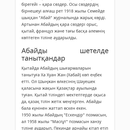
бірегейі – қара сөздер. Осы сөздердің
бірнешеуі алғаш рет 1918 жылы Семейде
шыққан "Абай" журналында жарық көрді.
Артынан Абайдың қара сөздері орыс,
қытай, француз және тағы басқа әлемнің
көптеген тіліне аударылды.
Абайды шетелде
танытқандар
Қытайда Абайдың шығармаларын
танытуға Ха Хуан Жан (Хабай) көп еңбек
етті. Ол Шыңжан өлкесінің Шәуешек
қаласына жақын Қазақтар ауылында
туған. Қытай тіліндегі мектептерде оқыса
да, қазақ тілін жетік меңгерген. Абайды
бала күнінен жаттап өскен екен.
1950 жылы Абайдың "Ескендір" поэмасын,
ал 1958 жылы "Масғұт" поэмасын ханзу
тіліне аударып, Пекинде арнайы кітап етіп