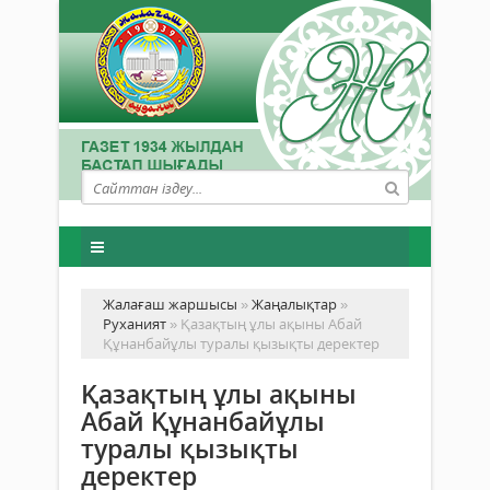
Жалағаш жаршысы
»
Жаңалықтар
»
Руханият
» Қазақтың ұлы ақыны Абай
Құнанбайұлы туралы қызықты деректер
Қазақтың ұлы ақыны
Абай Құнанбайұлы
туралы қызықты
деректер