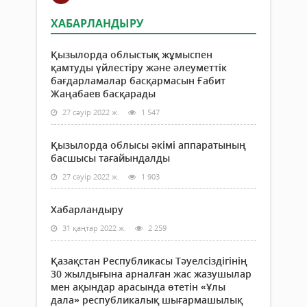
ХАБАРЛАНДЫРУ
Қызылорда облыстық жұмыспен
қамтуды үйлестіру және әлеуметтік
бағдарламалар басқармасын Ғабит
Жаңабаев басқарады
27 сәуір 2022 ж.
1 547
Қызылорда облысы әкімі аппаратының
басшысы тағайындалды
27 сәуір 2022 ж.
1 903
Хабарландыру
31 қаңтар 2022 ж.
2 259
Қазақстан Республикасы Тәуелсіздігінің
30 жылдығына арналған жас жазушылар
мен ақындар арасында өтетін «Ұлы
дала» республикалық шығармашылық