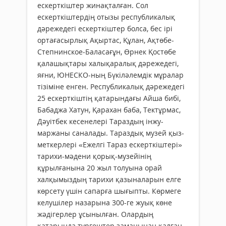
ескерткіштер жинақталған. Сол
ескерткіштердің отызы республикалық
дәрежедегі ескерткіштер болса, бес ірі
ортағасырлық Ақыртас, Құлан, Ақтөбе-
Степнинское-Баласағұн, Өрнек Қостөбе
қалашықтары халықаралық дәрежедегі,
яғни, ЮНЕСКО-ның Бүкіләлемдік мұралар
тізіміне енген. Респуб­ли­калық дәрежедегі
25 ескерткіштің қата­рындағы Айша бибі,
Бабаджа Хатун, Қарахан баба, Тектұрмас,
Дәуітбек ке­се­нелері Тараздың ін­жу-
​
маржаны саналады. Тараздық музей қыз­
меткерлері «Ежелгі Тараз ескер­ткіштері»
тарихи-мәдени қорық-му­зейінің
құрылғанына 20 жыл толуына орай
халқымыздың тарихи қазыналарын елге
көрсету үшін сапарға шығыпты. Көрмеге
келушілер назарына 300-ге жуық көне
жәдігерлер ұсынылған. Олардың
қатарында түргештер заманынан қалған