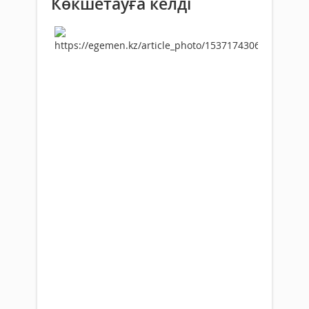
Көкшетауға келді