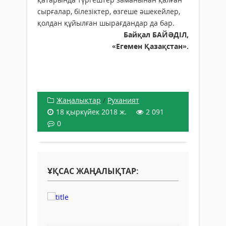
сырғалар, білезіктер, өзгеше әшекейлер,
қолдан құйылған шырағдандар да бар.
Байқал БАЙӘДІЛ,
«Егемен Қазақстан».
Жаңалықтар
/
Руханият
18 қыркүйек 2018 ж.
2 091
0
ҰҚСАС ЖАҢАЛЫҚТАР: