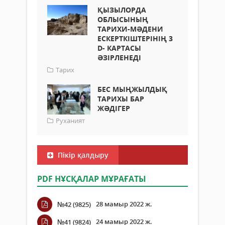
ҚЫЗЫЛОРДА
ОБЛЫСЫНЫҢ
ТАРИХИ-МӘДЕНИ
ЕСКЕРТКІШТЕРІНІҢ 3
D- КАРТАСЫ
ӘЗІРЛЕНЕДІ
Тарих
БЕС МЫҢЖЫЛДЫҚ
ТАРИХЫ БАР
ЖӘДІГЕР
Руханият
Пікір қалдыру
PDF НҰСҚАЛАР МҰРАҒАТЫ
28 мамыр 2022 ж.
№42 (9825)
24 мамыр 2022 ж.
№41 (9824)