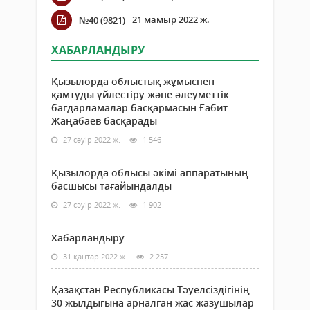
21 мамыр 2022 ж.
№40 (9821)
ХАБАРЛАНДЫРУ
Қызылорда облыстық жұмыспен
қамтуды үйлестіру және әлеуметтік
бағдарламалар басқармасын Ғабит
Жаңабаев басқарады
27 сәуір 2022 ж.
1 546
Қызылорда облысы әкімі аппаратының
басшысы тағайындалды
27 сәуір 2022 ж.
1 902
Хабарландыру
31 қаңтар 2022 ж.
2 257
Қазақстан Республикасы Тәуелсіздігінің
30 жылдығына арналған жас жазушылар