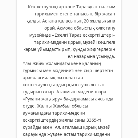
Көкшетаулықтар көне Тараздың тылсым
тарихымен етене танысып, бір жасап
қалды. Астана қаласының 20 жылдығына
орай, Ақмола облыстық өлкетану
музейінде «Ежелгі Тараз ескерткіштері»
тарихи-мәдени қорық музейі көшпелі
көрме ұйымдастырып, құнды жәдігерлерін
ел назарына ұсынуда.
Ұлы Жібек жолындағы көне қаланың
тұрмысы мен мәдениетінен сыр шертетін
археологиялық экспонаттар
көкшетаулықтардың қызығушылығын
тудырып отыр. Аталмыш мәдени шара
«Рухани жаңғыру» бағдарламасы аясында
өтуде. Жалпы Жамбыл облысы
аумағындағы тарихи-мәдени
ескерткіштердің жалпы саны 3365-ті
құрайды екен. Ал, аталмыш қорық музей
қарауында жүзден астам тарихи-мәдени