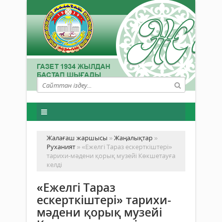
Жалағаш жаршысы
»
Жаңалықтар
»
Руханият
» «Ежелгі Тараз ескерткіштері»
тарихи-мәдени қорық музейі Көкшетауға
келді
«Ежелгі Тараз
ескерткіштері» тарихи-
мәдени қорық музейі