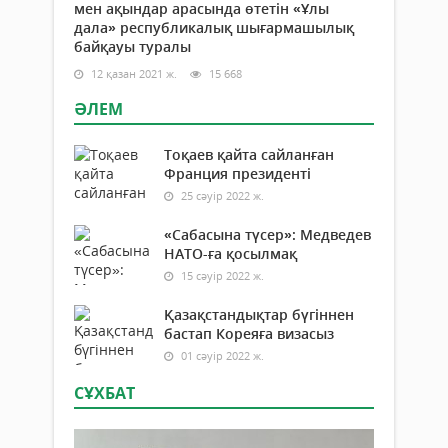
мен ақындар арасында өтетін «Ұлы
дала» республикалық шығармашылық
байқауы туралы
12 қазан 2021 ж.
15 668
ӘЛЕМ
Тоқаев қайта сайланған
Франция президенті
25 сәуір 2022 ж.
«Сабасына түсер»: Медведев
НАТО-ға қосылмақ
15 сәуір 2022 ж.
Қазақстандықтар бүгіннен
бастап Кореяға визасыз
01 сәуір 2022 ж.
СҰХБАТ