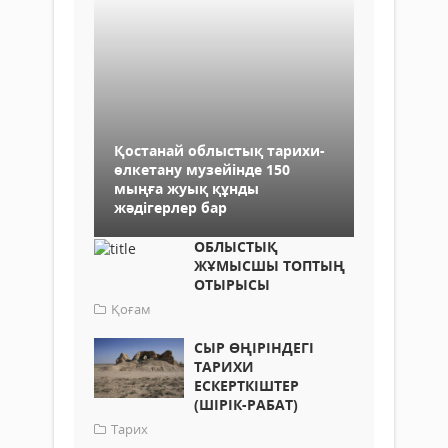
Қостанай облыстық тарихи-
өлкетану музейінде 150
мыңға жуық құнды
жәдігерлер бар
ОБЛЫСТЫҚ
ЖҰМЫСШЫ ТОПТЫҢ
ОТЫРЫСЫ
Қоғам
СЫР ӨҢІРІНДЕГІ
ТАРИХИ
ЕСКЕРТКІШТЕР
(ШІРІК-РАБАТ)
Тарих