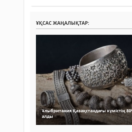
ҰҚСАС ЖАҢАЛЫҚТАР:
Ұлыбритания Қазақстандағы күмістің 8
алды