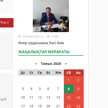
ті
Пікір
2
24 тамыз 2021 ж.
3 649
Өнер ордасының бәсі биік
ЖАҢАЛЫҚТАР МҰРАҒАТЫ
«
Тамыз 2026 »
Дс
Сс
Ср
Бс
Жм
Сб
Жс
1
2
3
4
5
6
7
8
9
10
11
12
13
14
15
16
arif
17
18
19
20
21
22
23