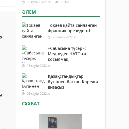
12 қазан 2021 ж.
15 669
ӘЛЕМ
Тоқаев қайта сайланған
Франция президенті
у
25 сәуір 2022 ж.
«Сабасына түсер»:
Медведев НАТО-ға
қосылмақ
15 сәуір 2022 ж.
Қазақстандықтар
бүгіннен бастап Кореяға
визасыз
01 сәуір 2022 ж.
ы
СҰХБАТ