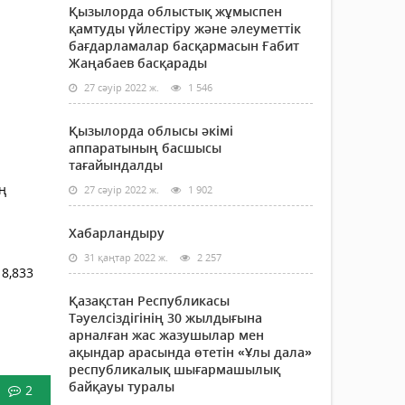
Қызылорда облыстық жұмыспен
қамтуды үйлестіру және әлеуметтік
бағдарламалар басқармасын Ғабит
Жаңабаев басқарады
27 сәуір 2022 ж.
1 546
Қызылорда облысы әкімі
аппаратының басшысы
тағайындалды
ң
27 сәуір 2022 ж.
1 902
Хабарландыру
31 қаңтар 2022 ж.
2 257
8,833
Қазақстан Республикасы
Тәуелсіздігінің 30 жылдығына
арналған жас жазушылар мен
ақындар арасында өтетін «Ұлы дала»
республикалық шығармашылық
байқауы туралы
2