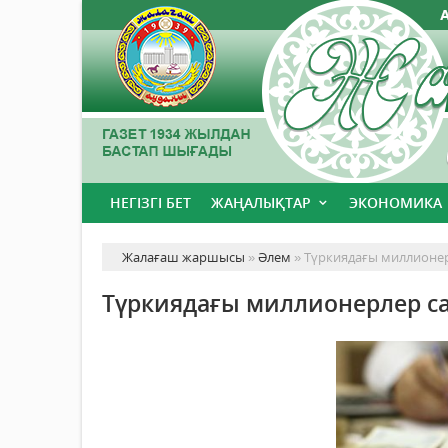
НЕГІЗГІ БЕТ
ЖАҢАЛЫҚТАР
ЭКОНОМИКА
Жалағаш жаршысы
»
Әлем
» Түркиядағы миллионер
Түркиядағы миллионерлер са