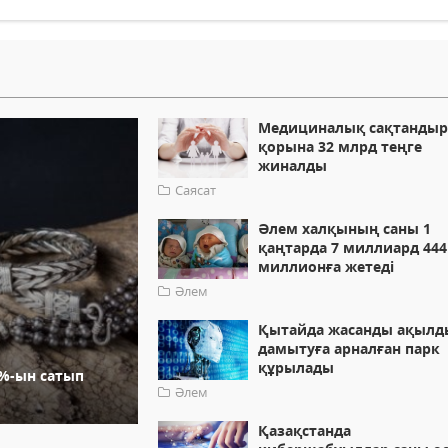
Медициналық сақтандыр
қорына 32 млрд теңге
жиналды
Саясат
Әлем халқының саны 1
қаңтарда 7 миллиард 444
миллионға жетеді
Әлем
Қытайда жасанды ақылд
дамытуға арналған парк
құрылады
0%-ын сатып
Әлем
Қазақстанда