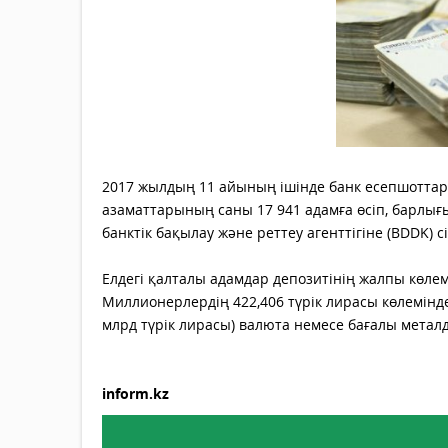
2017 жылдың 11 айының ішінде банк есепшоттар
азаматтарының саны 17 941 адамға өсіп, барлы
банктік бақылау және реттеу агенттігіне (BDDK) с
Елдегі қалталы адамдар депозитінің жалпы көлемі
Миллионерлердің 422,406 түрік лирасы көлемінде
млрд түрік лирасы) валюта немесе бағалы метал
inform.kz