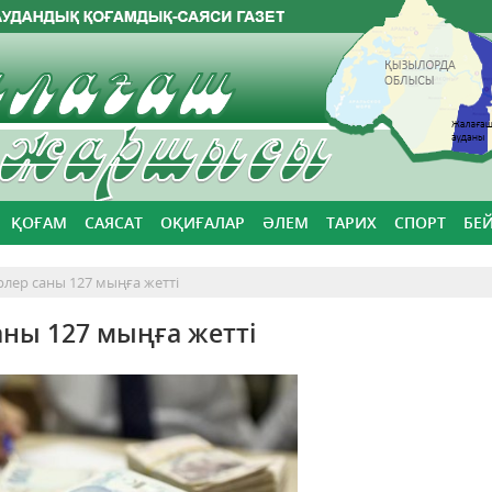
ҚОҒАМ
САЯСАТ
ОҚИҒАЛАР
ӘЛЕМ
ТАРИХ
СПОРТ
БЕ
лер саны 127 мыңға жетті
ны 127 мыңға жетті