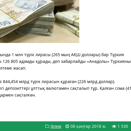
ында 1 млн түрік лирасы (265 мың АҚШ доллары) бар Түркия
ғы 126 805 адамды құрады, деп хабарлайды «Анадолы» Түркияны
ілтеме жасап.
 844,454 млрд түрік лирасын құраған (226 млрд доллар).
гі депозиттері ұлттық валютамен сақталып тұр. Қалған сома (41
дармен сақталған.
Әлем
08 қаңтар 2018 ж.
1 530