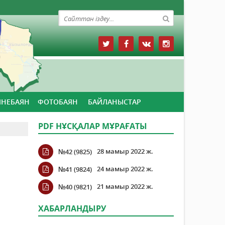
ЙНЕБАЯН
ФОТОБАЯН
БАЙЛАНЫСТАР
PDF НҰСҚАЛАР МҰРАҒАТЫ
28 мамыр 2022 ж.
№42 (9825)
24 мамыр 2022 ж.
№41 (9824)
21 мамыр 2022 ж.
№40 (9821)
ХАБАРЛАНДЫРУ