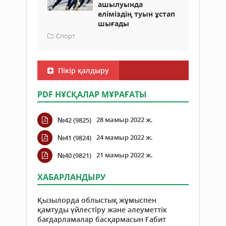
ашылуында
еліміздің туын ұстап
шығады
Спорт
Пікір қалдыру
PDF НҰСҚАЛАР МҰРАҒАТЫ
28 мамыр 2022 ж.
№42 (9825)
24 мамыр 2022 ж.
№41 (9824)
21 мамыр 2022 ж.
№40 (9821)
ХАБАРЛАНДЫРУ
Қызылорда облыстық жұмыспен
қамтуды үйлестіру және әлеуметтік
бағдарламалар басқармасын Ғабит