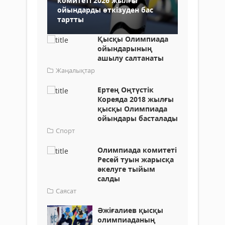
комитеті 2026 жылғы
ойындарды өткізуден бас
тартты
Қысқы Олимпиада
ойындарының
ашылу салтанаты
Жаңалықтар
Ертең Оңтүстік
Кореяда 2018 жылғы
қысқы Олимпиада
ойындары басталады
Спорт
Олимпиада комитеті
Ресей туын жарысқа
әкелуге тыйым
салды
Саясат
Әжіғалиев қысқы
олимпиаданың