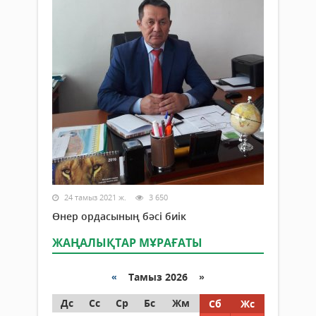
24 тамыз 2021 ж.
3 650
Өнер ордасының бәсі биік
ЖАҢАЛЫҚТАР МҰРАҒАТЫ
«
Тамыз 2026 »
Дс
Сс
Ср
Бс
Жм
Сб
Жс