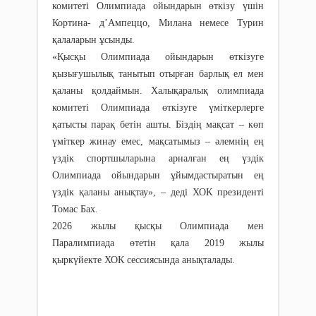
комитеті Олимпиада ойындарын өткізу үшін
Кортина- д’Ампеццо, Милана немесе Турин
қалаларын ұсынды.
«Қысқы Олимпиада ойындарын өткізуге
қызығушылық танытып отырған барлық ел мен
қаланы қолдаймын. Халықаралық олимпиада
комитеті Олимпиада өткізуге үміткерлерге
қатысты парақ бетін ашты. Біздің мақсат – көп
үміткер жинау емес, мақсатымыз – әлемнің ең
үздік спортшыларына арналған ең үздік
Олимпиада ойындарын ұйымдастыратын ең
үздік қаланы анықтау», – деді ХОК президенті
Томас Бах.
2026 жылы қысқы Олимпиада мен
Паралимпиада өтетін қала 2019 жылы
қыркүйекте ХОК сессиясында анықталады.