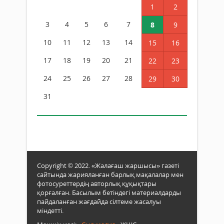
1
2
3
4
5
6
7
8
9
10
11
12
13
14
15
16
17
18
19
20
21
22
23
24
25
26
27
28
29
30
31
Copyright © 2022. «Жалағаш жаршысы» газеті
сайтында жарияланған барлық мақалалар мен
фотосуреттердің авторлық құқықтары
қорғалған. Басылым бетіндегі материалдарды
пайдаланған жағдайда сілтеме жасалуы
міндетті.