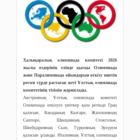
Халықаралық олимпиада комитеті 2026
жылы өздерінің елінде қысқы Олимпиада
және Паралимпиада ойындарын өткізу ниетін
ресми түрде растаған жеті Ұлттық олимпиада
комитетінің тізімін жариялады.
Австрияның Ұлттық олимпиада комитеті
Олимпиада өткізуге үміткер қала ретінде Грац
қаласын, Канаданың Калгари, Жапонияның
Саппоро, Швецияның Стокгольм,
Швейцарияның Сьон, Түркияның Эрзурум
қаласын ұсынды. Италияның Ұлттық олимпиада