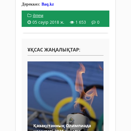
Дереккөз:
Baq.kz
Әлем
05 сәуір 2018 ж.
1 653
0
ҰҚСАС ЖАҢАЛЫҚТАР:
Қазақстанның Олимпиада