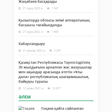
Жаңабаев басқарады
27 сәуір 2022 ж.
1 547
Қызылорда облысы әкімі аппаратының
басшысы тағайындалды
27 сәуір 2022 ж.
1 903
Хабарландыру
31 қаңтар 2022 ж.
2 257
Қазақстан Республикасы Тәуелсіздігінің
30 жылдығына арналған жас жазушылар
мен ақындар арасында өтетін «Ұлы
дала» республикалық шығармашылық
байқауы туралы
12 қазан 2021 ж.
15 677
ӘЛЕМ
Тоқаев қайта сайланған