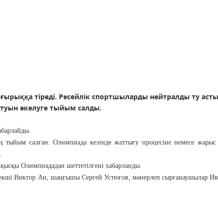
ғырыққа тіреді. Ресейлік спортшыларды нейтралды ту аст
 туын әкелуге тыйым салды.
абарлайды.
ң тыйым салған. Олимпиада кезінде жаттығу процесіне немесе жарыс
.
 қысқы Олимпиададан шеттетілгені хабарланды.
екші Виктор Ан, шаңғышы Сергей Устюгов, мәнерлеп сырғанаушылар И