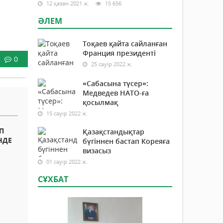
12 қазан 2021 ж.
15 656
ӘЛЕМ
Тоқаев қайта сайланған
Франция президенті
0
25 сәуір 2022 ж.
«Сабасына түсер»:
Медведев НАТО-ға
қосылмақ
15 сәуір 2022 ж.
П
Қазақстандықтар
НДЕ
бүгіннен бастап Кореяға
визасыз
01 сәуір 2022 ж.
СҰХБАТ
І