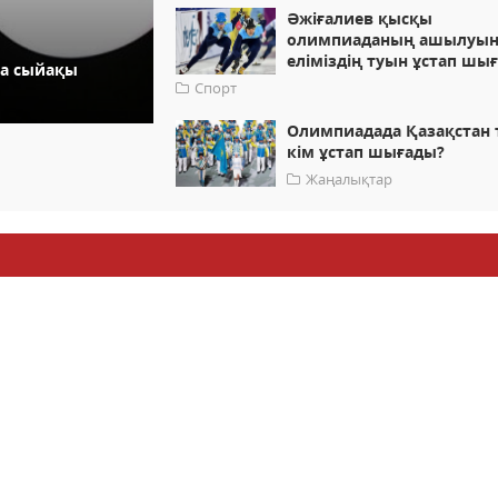
Әжіғалиев қысқы
олимпиаданың ашылуын
еліміздің туын ұстап шы
ша сыйақы
Спорт
Олимпиадада Қазақстан 
кім ұстап шығады?
Жаңалықтар