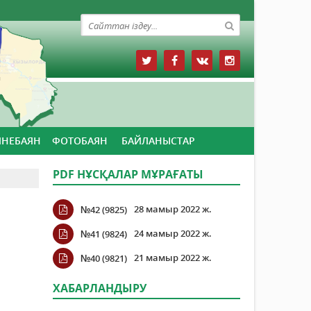
ЙНЕБАЯН
ФОТОБАЯН
БАЙЛАНЫСТАР
PDF НҰСҚАЛАР МҰРАҒАТЫ
28 мамыр 2022 ж.
№42 (9825)
24 мамыр 2022 ж.
№41 (9824)
21 мамыр 2022 ж.
№40 (9821)
ХАБАРЛАНДЫРУ