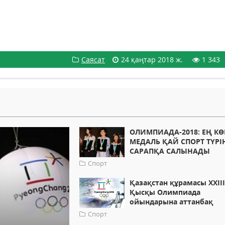
Саясат
24 қаңтар 2018 ж.
1 343
ОЛИМПИАДА-2018: ЕҢ КӨ
МЕДАЛЬ ҚАЙ СПОРТ ТҮРІ
САРАПҚА САЛЫНАДЫ
Спорт
Қазақстан құрамасы ХХІІ
Қысқы Олимпиада
ойындарына аттанбақ
Спорт