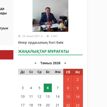
да
ғады
туын
24 тамыз 2021 ж.
3 647
Өнер ордасының бәсі биік
ЖАҢАЛЫҚТАР МҰРАҒАТЫ
«
Тамыз 2026 »
Дс
Сс
Ср
Бс
Жм
Сб
Жс
1
2
3
4
5
6
7
8
9
10
11
12
13
14
15
16
17
18
19
20
21
22
23