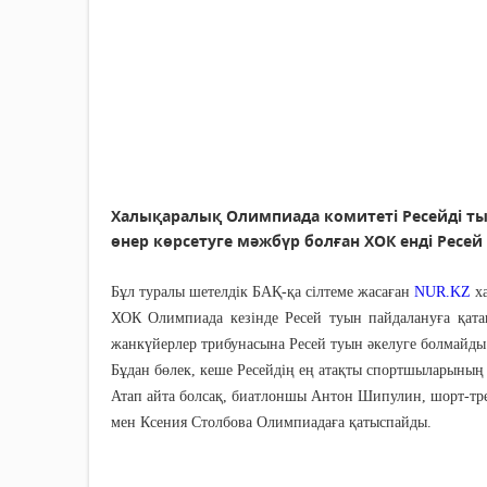
Халықаралық Олимпиада комитеті Ресейді ты
өнер көрсетуге мәжбүр болған ХОК енді Ресей
Бұл туралы шетелдік БАҚ-қа сілтеме жасаған
NUR.KZ
х
ХОК Олимпиада кезінде Ресей туын пайдалануға қата
жанкүйерлер трибунасына Ресей туын әкелуге болмайды
Бұдан бөлек, кеше Ресейдің ең атақты спортшыларының
Атап айта болсақ, биатлоншы Антон Шипулин, шорт-тр
мен Ксения Столбова Олимпиадаға қатыспайды.