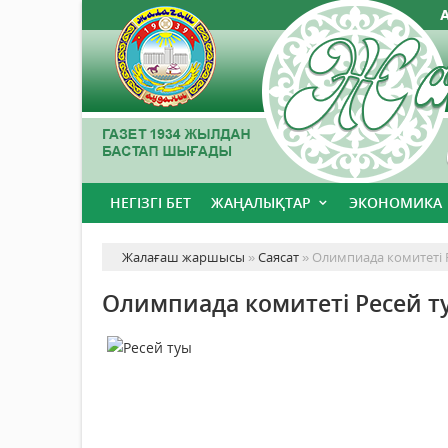
НЕГІЗГІ БЕТ
ЖАҢАЛЫҚТАР
ЭКОНОМИКА
Жалағаш жаршысы
»
Саясат
» Олимпиада комитеті 
Олимпиада комитеті Ресей т