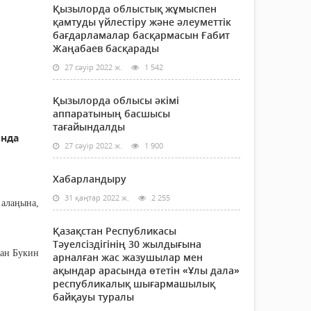
Қызылорда облыстық жұмыспен
қамтуды үйлестіру және әлеуметтік
бағдарламалар басқармасын Ғабит
Жаңабаев басқарады
27 сәуір 2022 ж.
1 542
Қызылорда облысы әкімі
аппаратының басшысы
тағайындалды
ында
27 сәуір 2022 ж.
1 900
Хабарландыру
31 қаңтар 2022 ж.
2 255
 алаңына,
Қазақстан Республикасы
Тәуелсіздігінің 30 жылдығына
ван Букин
арналған жас жазушылар мен
ақындар арасында өтетін «Ұлы дала»
республикалық шығармашылық
байқауы туралы