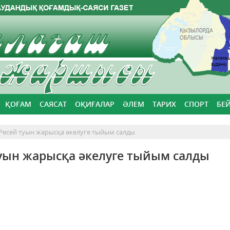
ҚОҒАМ
САЯСАТ
ОҚИҒАЛАР
ӘЛЕМ
ТАРИХ
СПОРТ
БЕ
Ресей туын жарысқа әкелуге тыйым салды
уын жарысқа әкелуге тыйым салды