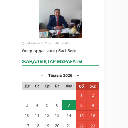
24 тамыз 2021 ж.
3 648
Өнер ордасының бәсі биік
ЖАҢАЛЫҚТАР МҰРАҒАТЫ
«
Тамыз 2026 »
Дс
Сс
Ср
Бс
Жм
Сб
Жс
1
2
3
4
5
6
7
8
9
10
11
12
13
14
15
16
17
18
19
20
21
22
23