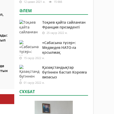
12 қазан 2021 ж.
15 666
ӘЛЕМ
п,
Тоқаев қайта сайланған
Франция президенті
25 сәуір 2022 ж.
ады:
тып
«Сабасына түсер»:
Медведев НАТО-ға
қосылмақ
15 сәуір 2022 ж.
нде
Қазақстандықтар
атын
бүгіннен бастап Кореяға
визасыз
01 сәуір 2022 ж.
СҰХБАТ