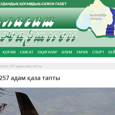
ҚОҒАМ
САЯСАТ
ОҚИҒАЛАР
ӘЛЕМ
ТАРИХ
СПОРТ
БЕ
лып, 257 адам қаза тапты
257 адам қаза тапты