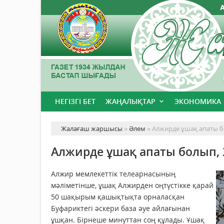
НЕГІЗГІ БЕТ
ЖАҢАЛЫҚТАР
ЭКОНОМИКА
Жалағаш жаршысы
»
Әлем
» Алжирде ұшақ апаты бо
Алжирде ұшақ апаты болып, 
Алжир мемлекеттік телеарнасының
мәліметінше, ұшақ Алжирден оңтүстікке қарай
50 шақырым қашықтықта орналасқан
Буфариктегі әскери база әуе айлағынан
ұшқан. Бірнеше минуттан соң құлады. Ұшақ