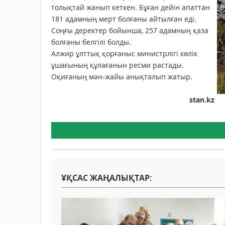
толықтай жанып кеткен. Бұған дейін апаттан
181 адамның мерт болғаны айтылған еді.
Соңғы деректер бойынша, 257 адамның қаза
болғаны белгілі болды.
Алжир ұлттық қорғаныс министрлігі көлік
ұшағының құлағанын ресми растады.
Оқиғаның мән-жайы анықталып жатыр.
stan.kz
ҰҚСАС ЖАҢАЛЫҚТАР: