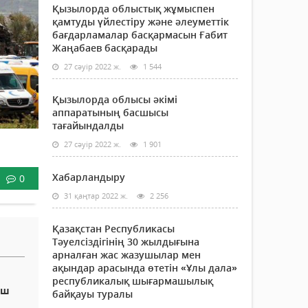
Қызылорда облыстық жұмыспен
қамтуды үйлестіру және әлеуметтік
бағдарламалар басқармасын Ғабит
Жаңабаев басқарады
27 сәуір 2022 ж.
1 544
Қызылорда облысы әкімі
аппаратының басшысы
тағайындалды
27 сәуір 2022 ж.
1 901
Хабарландыру
0
31 қаңтар 2022 ж.
2 256
Қазақстан Республикасы
Тәуелсіздігінің 30 жылдығына
арналған жас жазушылар мен
ақындар арасында өтетін «Ұлы дала»
республикалық шығармашылық
ыш
байқауы туралы