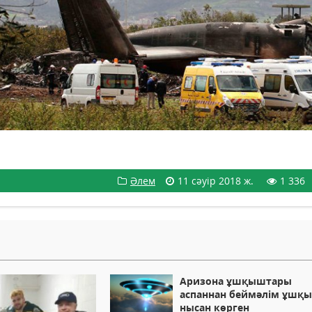
Әлем
11 сәуір 2018 ж.
1 336
Аризона ұшқыштары
аспаннан беймәлім ұшқ
нысан көрген