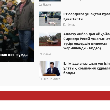
Әлем
Стюардесса ұшақтан құла
қаза тапты
Әлем
Аллаху акбар деп айқайл
Сирияда Ресей ұшағын а
түсіргендердің видеосы
жарияланды (видео)
Әлем
тынан көз жұмды
Елімізде ағылшын үлгісі
ұлттық компания құрыл
болды
Экономика