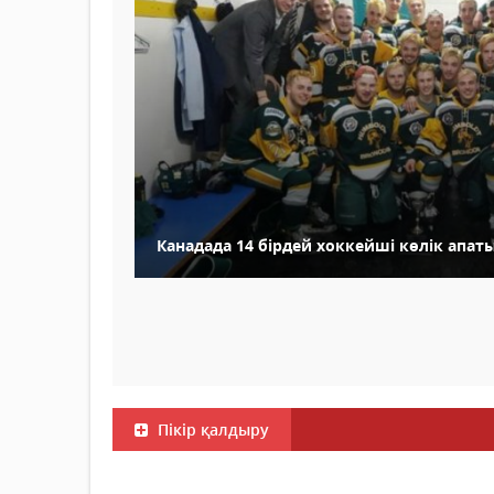
Канадада 14 бірдей хоккейші көлік апа
Пікір қалдыру