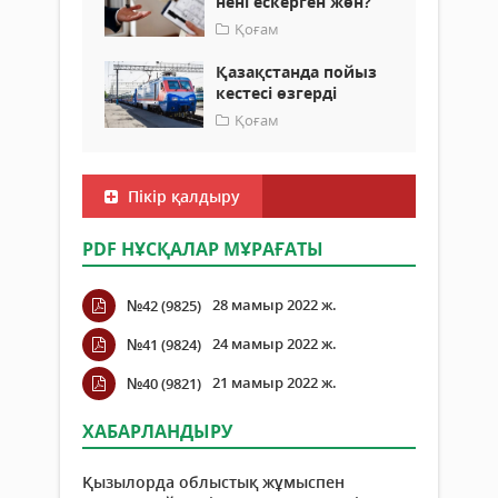
нені ескерген жөн?
Қоғам
Қазақстанда пойыз
кестесі өзгерді
Қоғам
Пікір қалдыру
PDF НҰСҚАЛАР МҰРАҒАТЫ
28 мамыр 2022 ж.
№42 (9825)
24 мамыр 2022 ж.
№41 (9824)
21 мамыр 2022 ж.
№40 (9821)
ХАБАРЛАНДЫРУ
Қызылорда облыстық жұмыспен