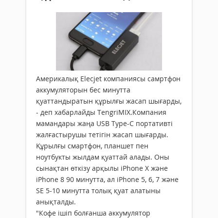
Америкалық Elecjet компаниясы самртфон
аккумуляторын бес минутта
қуаттандыратын құрылғы жасап шығарды,
- деп хабарлайды TengriMIX.Компания
мамандары жаңа USB Type-C портативті
жалғастырушы тетігін жасап шығарды.
Құрылғы смартфон, планшет пен
ноутбукты жылдам қуаттай алады. Оны
сынақтан өткізу арқылы iPhone X және
iPhone 8 90 минутта, ал iPhone 5, 6, 7 және
SE 5-10 минутта толық қуат алатыны
анықталды.
"Кофе ішіп болғанша аккумулятор