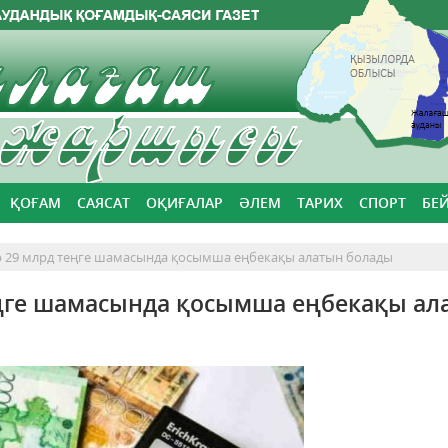
ҚОҒАМ
САЯСАТ
ОҚИҒАЛАР
ӘЛЕМ
ТАРИХ
СПОРТ
БЕ
р 29 млрд теңге шамасында қосымша еңбекақы алатын болады
еңге шамасында қосымша еңбекақы ал