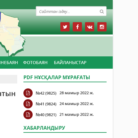
ЙНЕБАЯН
ФОТОБАЯН
БАЙЛАНЫСТАР
PDF НҰСҚАЛАР МҰРАҒАТЫ
атын
28 мамыр 2022 ж.
№42 (9825)
24 мамыр 2022 ж.
№41 (9824)
21 мамыр 2022 ж.
№40 (9821)
ХАБАРЛАНДЫРУ