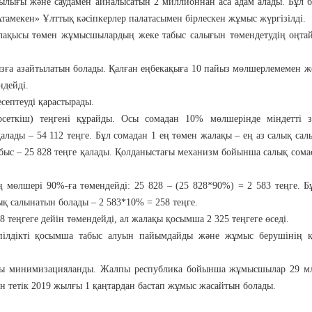
лығы және саудамен айналысатын 2 миллионнан аса адам алады. Бұл 
Атамекен» Ұлттық кәсіпкерлер палатасымен бірлескен жұмыс жүргізілді.
лақысы төмен жұмысшылардың жеке табыс салығын төмендетудің оңтай
ызға азайтылатын болады. Қалған еңбекақыға 10 пайыз мөлшерлемемен ж
ндейді.
ептеуді қарастырады.
сеткіш) теңгені құрайды. Осы сомадан 10% мөлшерінде міндетті з
қалады – 54 112 теңге. Бұл сомадан 1 ең төмен жалақы – ең аз салық са
табыс – 25 828 теңге қалады. Қолданыстағы механизм бойынша салық сома
 мөлшері 90%-ға төмендейді: 25 828 – (25 828*90%) = 2 583 теңге. Б
 салынатын болады – 2 583*10% = 258 теңге.
8 теңгеге дейін төмендейді, ал жалақы қосымша 2 325 теңгеге өседі.
кепілдікті қосымша табыс алуын пайымдайды және жұмыс берушінің 
ры минимизацияланды. Жалпы республика бойынша жұмысшылар 29 мл
н тетік 2019 жылғы 1 қаңтардан бастап жұмыс жасайтын болады.