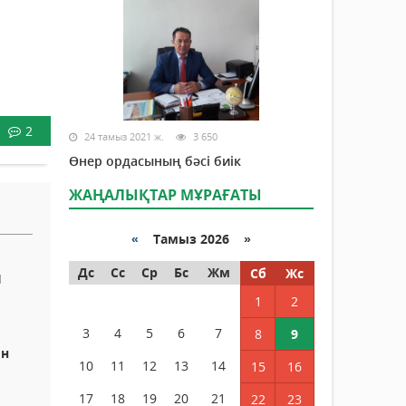
2
24 тамыз 2021 ж.
3 650
Өнер ордасының бәсі биік
ЖАҢАЛЫҚТАР МҰРАҒАТЫ
«
Тамыз 2026 »
Дс
Сс
Ср
Бс
Жм
Сб
Жс
Ы
1
2
3
4
5
6
7
8
9
ын
10
11
12
13
14
15
16
17
18
19
20
21
22
23