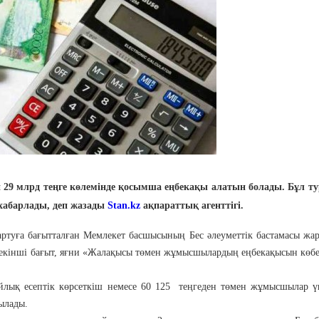
 29 млрд теңге көлемінде қосымша еңбекақы алатын болады. Бұл т
 хабарлады, деп жазады
Stan.kz
ақпараттық агенттігі.
ртуға бағытталған Мемлекет басшысының Бес әлеуметтік бастамасы жа
 екінші бағыт, яғни «Жалақысы төмен жұмысшылардың еңбекақысын көб
айлық есептік көрсеткіш немесе 60 125 теңгеден төмен жұмысшылар 
ылады.