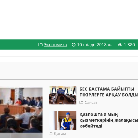
Экономика
10 шілде 2018 ж.
1 380
БЕС БАСТАМА БАЙЫПТЫ
ПІКІРЛЕРГЕ АРҚАУ БОЛД
Саясат
Қазпошта 9 мың
қызметкерінің жалақыс
көбейтеді
Қоғам