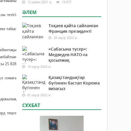
бастаманы
12 қазан 2021 ж.
15 677
ӘЛЕМ
лы тетігі
Тоқаев қайта сайланған
еке табыс
Франция президенті
25 сәуір 2022 ж.
«Сабасына түсер»:
ейнетақы
Медведев НАТО-ға
лынбайтын
қосылмақ
сы 25 828
15 сәуір 2022 ж.
Қазақстандықтар
ұл сомаға
бүгіннен бастап Кореяға
визасыз
01 сәуір 2022 ж.
қаржылық
СҰХБАТ
рд теңге