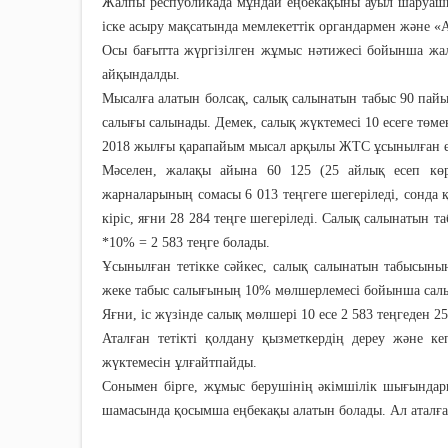
Жалпы республикада мұндай еңбекақыны ауыл шаруашы
іске асыру мақсатында мемлекеттік органдармен және «
Осы бағытта жүргізілген жұмыс нәтижесі бойынша жа
айқындалды.
Мысалға алатын болсақ, салық салынатын табыс 90 пай
салығы салынады. Демек, салық жүктемесі 10 есеге төме
2018 жылғы қарапайым мысал арқылы ЖТС ұсынылған ес
Мәселен, жалақы айына 60 125 (25 айлық есеп көр
жарналарының сомасы 6 013 теңгеге шегеріледі, сонда 
кіріс, яғни 28 284 теңге шегеріледі. Салық салынатын 
*10% = 2 583 теңге болады.
Ұсынылған тетікке сәйкес, салық салынатын табысының
жеке табыс салығының 10% мөлшерлемесі бойынша салық
Яғни, іс жүзінде салық мөлшері 10 есе 2 583 теңгеден 25
Аталған тетікті қолдану қызметкердің дереу және 
жүктемесін ұлғайтпайды.
Сонымен бірге, жұмыс берушінің әкімшілік шығында
шамасында қосымша еңбекақы алатын болады. Ал аталға