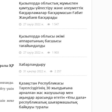
Қызылорда облыстық жұмыспен
қамтуды үйлестіру және әлеуметтік
бағдарламалар басқармасын Ғабит
Жаңабаев басқарады
27 сәуір 2022 ж.
1 547
Қызылорда облысы әкімі
аппаратының басшысы
тағайындалды
27 сәуір 2022 ж.
1 903
Хабарландыру
уралы ҚР
31 қаңтар 2022 ж.
2 257
рияланды.
Қазақстан Республикасы
Тәуелсіздігінің 30 жылдығына
ейту үшін
арналған жас жазушылар мен
ақындар арасында өтетін «Ұлы дала»
үшін жеке
республикалық шығармашылық
байқауы туралы