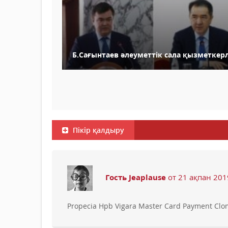
Б.Сағынтаев әлеуметтік сала қызметкерл
Пікір қалдыру
Гость Jeaplause
от 21 ақпан 201
Propecia Hpb Vigara Master Card Payment Clo