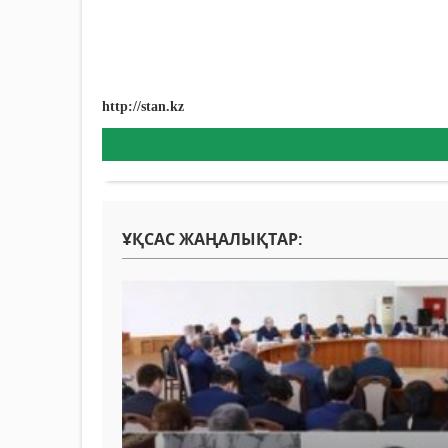
http://stan.kz
ҰҚСАС ЖАҢАЛЫҚТАР: