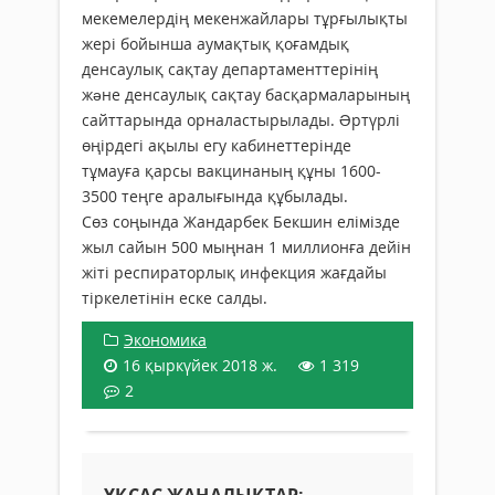
мекемелердің мекенжайлары тұрғылықты
жері бойынша аумақтық қоғамдық
денсаулық сақтау департаменттерінің
жəне денсаулық сақтау басқармаларының
сайттарында орналастырылады. Əртүрлі
өңірдегі ақылы егу кабинеттерінде
тұмауға қарсы вакцинаның құны 1600-
3500 теңге аралығында құбылады.
Сөз соңында Жандарбек Бекшин елімізде
жыл сайын 500 мыңнан 1 миллионға дейін
жіті респираторлық инфекция жағдайы
тіркелетінін еске салды.
Экономика
16 қыркүйек 2018 ж.
1 319
2