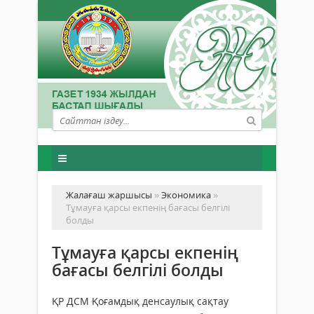
Жалағаш жаршысы
»
Экономика
»
Тұмауға қарсы екпенің бағасы белгілі
болды
Тұмауға қарсы екпенің
бағасы белгілі болды
ҚР ДСМ Қоғамдық денсаулық сақтау