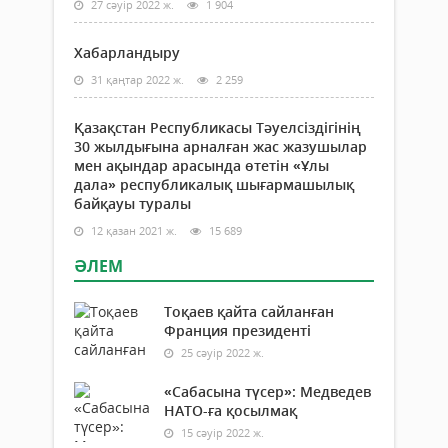
27 сәуір 2022 ж.
1 904
Хабарландыру
31 қаңтар 2022 ж.
2 259
Қазақстан Республикасы Тәуелсіздігінің
30 жылдығына арналған жас жазушылар
мен ақындар арасында өтетін «Ұлы
дала» республикалық шығармашылық
байқауы туралы
12 қазан 2021 ж.
15 689
ӘЛЕМ
Тоқаев қайта сайланған
Франция президенті
25 сәуір 2022 ж.
«Сабасына түсер»: Медведев
НАТО-ға қосылмақ
15 сәуір 2022 ж.