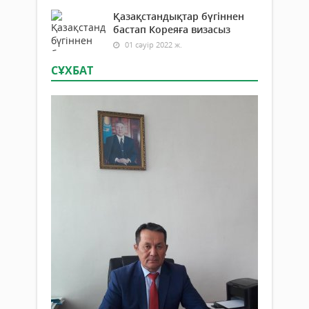
Қазақстандықтар бүгіннен
бастап Кореяға визасыз
01 сәуір 2022 ж.
СҰХБАТ