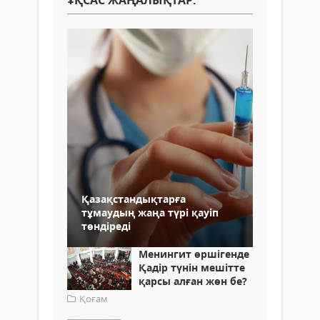
ҰҚСАС ЖАҢАЛЫҚТАР:
Қазақстандықтарға
тұмаудың жаңа түрі қауіп
төндіреді
Менингит өршігенде
Қадір түнін мешітте
қарсы алған жөн бе?
Қоғам