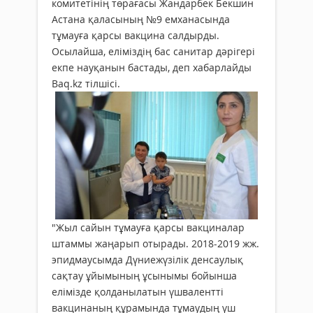
комитетінің төрағасы Жандарбек Бекшин
Астана қаласының №9 емханасында
тұмауға қарсы вакцина салдырды.
Осылайша, еліміздің бас санитар дәрігері
екпе науқанын бастады, деп хабарлайды
Baq.kz тілшісі.
"Жыл сайын тұмауға қарсы вакциналар
штаммы жаңарып отырады. 2018-2019 жж.
эпидмаусымда Дүниежүзілік денсаулық
сақтау ұйымының ұсынымы бойынша
елімізде қолданылатын үшвалентті
вакцинаның құрамында тұмаудың үш