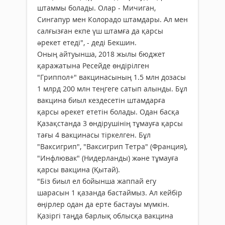
штаммы болады. Олар - Мичиган,
Сингапур мен Колорадо штамдары. Ал мен
салғызған екпе үш штамға да қарсы
əрекет етеді", - деді Бекшин.
Оның айтуынша, 2018 жылы бюджет
қаражатына Ресейде өндірілген
"Гриппол+" вакцинасының 1.5 млн дозасы
1 млрд 200 млн теңгеге сатып алынды. Бұл
вакцина биыл кездесетін штамдарға
қарсы əрекет ететін болады. Одан басқа
Қазақстанда 3 өндірушінің тұмауға қарсы
тағы 4 вакцинасы тіркелген. Бұл
"Ваксигрип", "Ваксигрип Тетра" (Франция),
"Инфлювак" (Нидерланды) жəне тұмауға
қарсы вакцина (Қытай).
"Біз биыл ел бойынша жаппай егу
шарасын 1 қазанда бастаймыз. Ал кейбір
өңірлер одан да ерте бастауы мүмкін.
Қазіргі таңда барлық облысқа вакцина