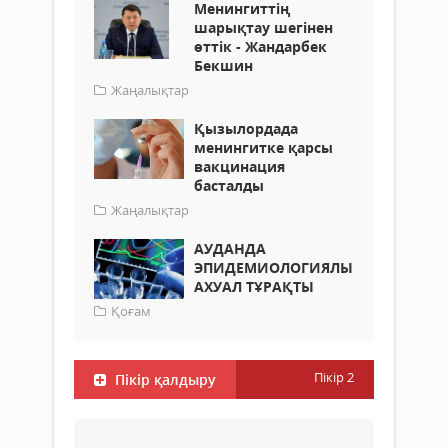
Менингиттің
шарықтау шегінен
өттік - Жандарбек
Бекшин
Жаңалықтар
Қызылордада
менингитке қарсы
вакцинация
басталды
Жаңалықтар
АУДАНДА
ЭПИДЕМИОЛОГИЯЛЫҚ
АХУАЛ ТҰРАҚТЫ
Қоғам
Пікір
2
Пікір қалдыру