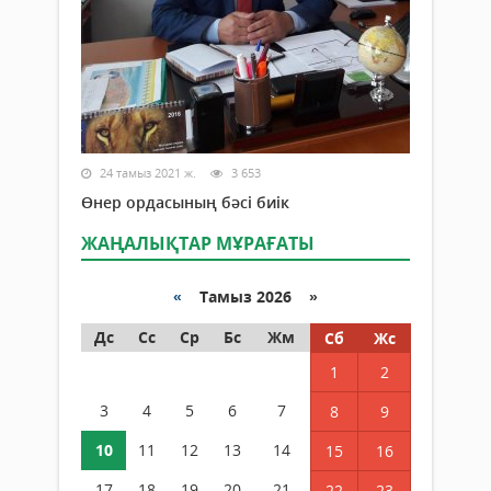
24 тамыз 2021 ж.
3 653
Өнер ордасының бәсі биік
ЖАҢАЛЫҚТАР МҰРАҒАТЫ
«
Тамыз 2026 »
Дс
Сс
Ср
Бс
Жм
Сб
Жс
1
2
3
4
5
6
7
8
9
10
11
12
13
14
15
16
17
18
19
20
21
22
23