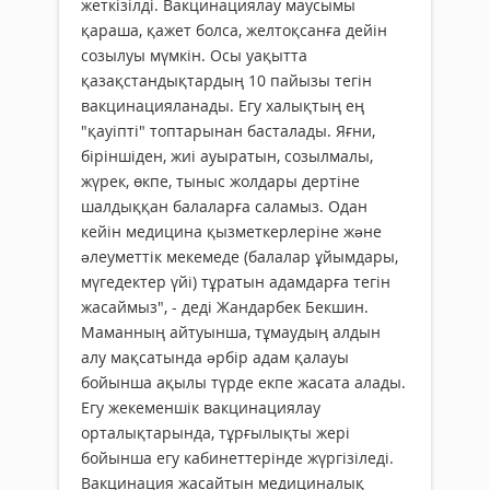
жеткізілді. Вакцинациялау маусымы
қараша, қажет болса, желтоқсанға дейін
созылуы мүмкін. Осы уақытта
қазақстандықтардың 10 пайызы тегін
вакцинацияланады. Егу халықтың ең
"қауіпті" топтарынан басталады. Яғни,
біріншіден, жиі ауыратын, созылмалы,
жүрек, өкпе, тыныс жолдары дертіне
шалдыққан балаларға саламыз. Одан
кейін медицина қызметкерлеріне жəне
əлеуметтік мекемеде (балалар ұйымдары,
мүгедектер үйі) тұратын адамдарға тегін
жасаймыз", - деді Жандарбек Бекшин.
Маманның айтуынша, тұмаудың алдын
алу мақсатында əрбір адам қалауы
бойынша ақылы түрде екпе жасата алады.
Егу жекеменшік вакцинациялау
орталықтарында, тұрғылықты жері
бойынша егу кабинеттерінде жүргізіледі.
Вакцинация жасайтын медициналық