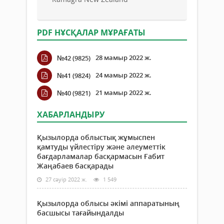
PDF НҰСҚАЛАР МҰРАҒАТЫ
28 мамыр 2022 ж.
№42 (9825)
24 мамыр 2022 ж.
№41 (9824)
21 мамыр 2022 ж.
№40 (9821)
ХАБАРЛАНДЫРУ
Қызылорда облыстық жұмыспен
қамтуды үйлестіру және әлеуметтік
бағдарламалар басқармасын Ғабит
Жаңабаев басқарады
27 сәуір 2022 ж.
1 549
Қызылорда облысы әкімі аппаратының
басшысы тағайындалды