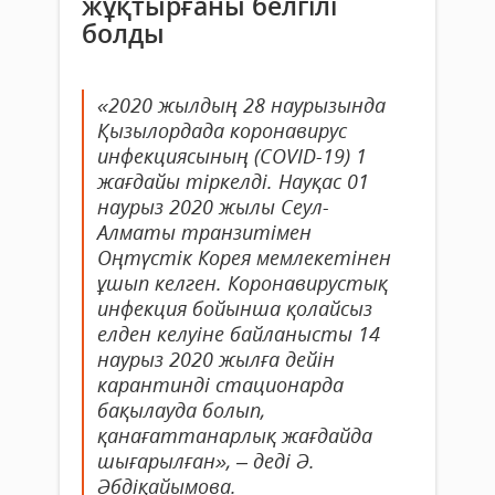
жұқтырғаны белгілі
болды
«2020 жылдың 28 наурызында
Қызылордада коронавирус
инфекциясының (COVID-19) 1
жағдайы тіркелді. Науқас 01
наурыз 2020 жылы Сеул-
Алматы транзитімен
Оңтүстік Корея мемлекетінен
ұшып келген. Коронавирустық
инфекция бойынша қолайсыз
елден келуіне байланысты 14
наурыз 2020 жылға дейін
карантинді стационарда
бақылауда болып,
қанағаттанарлық жағдайда
шығарылған», – деді Ә.
Әбдіқайымова.