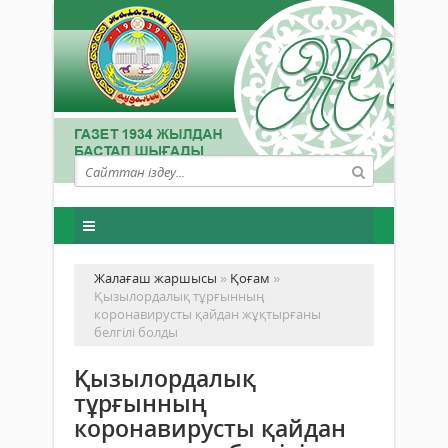
Жалағаш жаршысы
»
Қоғам
»
Қызылордалық тұрғынның
коронавирусты қайдан жұқтырғаны
белгілі болды
Қызылордалық
тұрғынның
коронавирусты қайдан