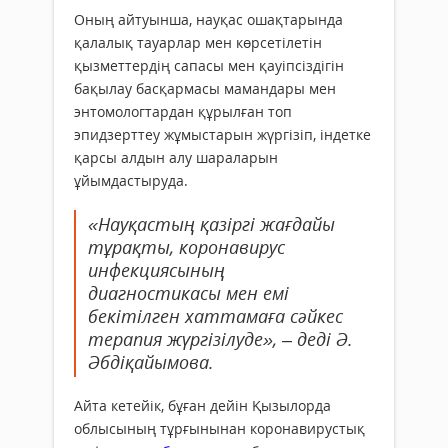
Оның айтуынша, науқас ошақтарында
қалалық тауарлар мен көрсетілетін
қызметтердің сапасы мен қауіпсіздігін
бақылау басқармасы мамандары мен
энтомологтардан құрылған топ
эпидзерттеу жұмыстарын жүргізіп, індетке
қарсы алдын алу шараларын
ұйымдастыруда.
«Науқастың қазіргі жағдайы
тұрақты, коронавирус
инфекциясының
диагностикасы мен емі
бекітілген хаттамаға сәйкес
терапия жүргізілуде», – деді Ә.
Әбдіқайымова.
Айта кетейік, бұған дейін Қызылорда
облысының тұрғынынан коронавирустық