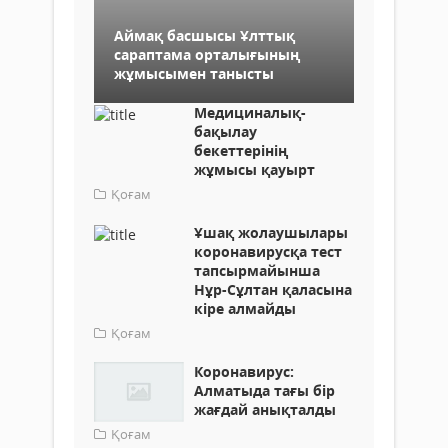
Аймақ басшысы Ұлттық
сараптама орталығының
жұмысымен танысты
Медициналық-
бақылау
бекеттерінің
жұмысы қауырт
Қоғам
Ұшақ жолаушылары
коронавирусқа тест
тапсырмайынша
Нұр-Сұлтан қаласына
кіре алмайды
Қоғам
Коронавирус:
Алматыда тағы бір
жағдай анықталды
Қоғам