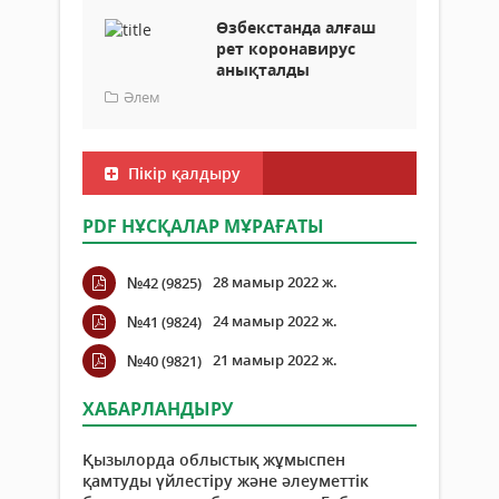
Өзбекстанда алғаш
рет коронавирус
анықталды
Әлем
Пікір қалдыру
PDF НҰСҚАЛАР МҰРАҒАТЫ
28 мамыр 2022 ж.
№42 (9825)
24 мамыр 2022 ж.
№41 (9824)
21 мамыр 2022 ж.
№40 (9821)
ХАБАРЛАНДЫРУ
Қызылорда облыстық жұмыспен
қамтуды үйлестіру және әлеуметтік