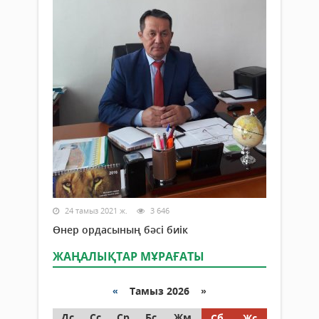
24 тамыз 2021 ж.
3 646
Өнер ордасының бәсі биік
ЖАҢАЛЫҚТАР МҰРАҒАТЫ
«
Тамыз 2026 »
Дс
Сс
Ср
Бс
Жм
Сб
Жс