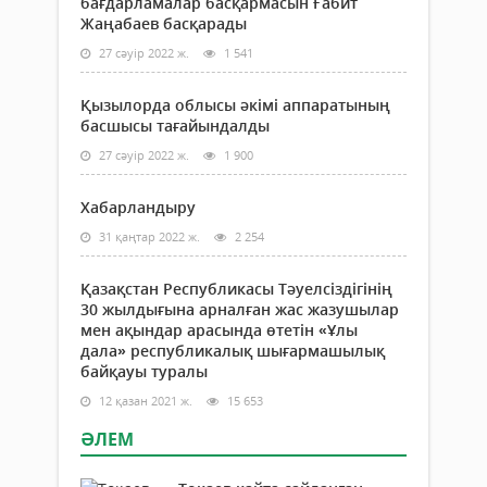
бағдарламалар басқармасын Ғабит
Жаңабаев басқарады
27 сәуір 2022 ж.
1 541
Қызылорда облысы әкімі аппаратының
басшысы тағайындалды
27 сәуір 2022 ж.
1 900
Хабарландыру
31 қаңтар 2022 ж.
2 254
Қазақстан Республикасы Тәуелсіздігінің
30 жылдығына арналған жас жазушылар
мен ақындар арасында өтетін «Ұлы
дала» республикалық шығармашылық
байқауы туралы
12 қазан 2021 ж.
15 653
ӘЛЕМ