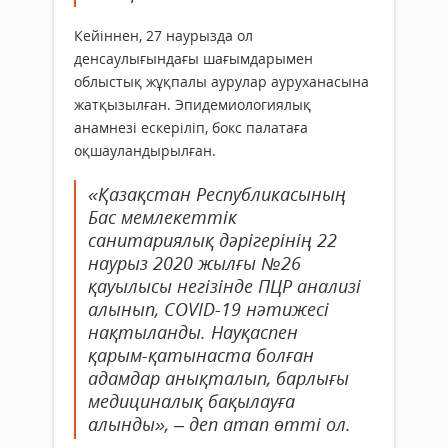
Кейіннен, 27 наурызда ол
денсаулығындағы шағымдарымен
облыстық жұқпалы аурулар ауруханасына
жатқызылған. Эпидемиологиялық
анамнезі ескеріліп, бокс палатаға
оқшауландырылған.
«Қазақстан Республикасының
Бас мемлекеттік
санитариялық дәрігерінің 22
наурыз 2020 жылғы №26
қауылысы негізінде ПЦР анализі
алынып, COVID-19 нәтижесі
нақтыланды. Науқаспен
қарым-қатынаста болған
адамдар анықталып, барлығы
медициналық бақылауға
алынды», – деп атап өтті ол.