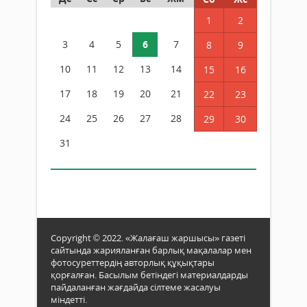
1
2
3
4
5
6
7
8
9
10
11
12
13
14
15
16
17
18
19
20
21
22
23
24
25
26
27
28
29
30
31
Copyright © 2022. «Жалағаш жаршысы» газеті
сайтында жарияланған барлық мақалалар мен
фотосуреттердің авторлық құқықтары
қорғалған. Басылым бетіндегі материалдарды
пайдаланған жағдайда сілтеме жасалуы
міндетті.