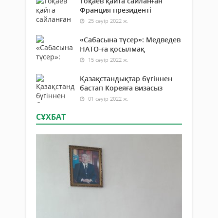
Тоқаев қайта сайланған
Франция президенті
25 сәуір 2022 ж.
«Сабасына түсер»: Медведев
НАТО-ға қосылмақ
15 сәуір 2022 ж.
Қазақстандықтар бүгіннен
бастап Кореяға визасыз
01 сәуір 2022 ж.
СҰХБАТ