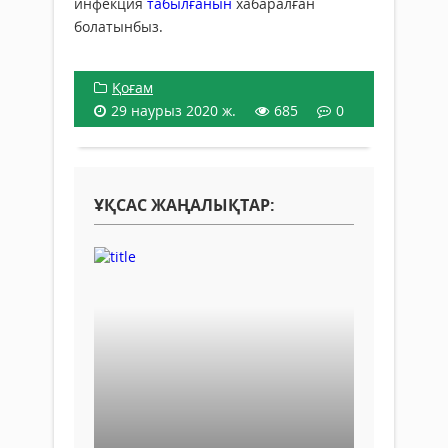
инфекция
табылғанын
хабаралған
болатынбыз.
Қоғам
29 наурыз 2020 ж.
685
0
ҰҚСАС ЖАҢАЛЫҚТАР: