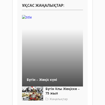
ҰҚСАС ЖАҢАЛЫҚТАР:
Бүгін – Жеңіс күні
Бүгін Ұлы Жеңіске –
75 жыл
Жаңалықтар