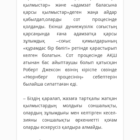
қылмыстар» және «адамзат баласына
қарсы қылмыстар»деген жаңа айдар
қабылдап,оларды сот процесінде
қолданды. Екінші дүниежүзілік соғыстың
қарсаңында ғана адамзатқа қарсы
зұлымдық –соғыс қимылдарының
«құрамдас бір бөлігі» ретінде қарастырып
келген болатын. Сот процесінде АҚШ
атынан бас айыптаушы болып қатысқан
Роберт Джексон өзінің кіріспе сөзінде
«Нюрнберг процесінің» себептерін
былайша сипаттаған еді.
– Біздің қаралап, жазаға тартқалы жатқан
қыл­мыстардың молдығы соншалықты,
олардың зұлым­­дығы мен келтірген кесел-
зияны соншалықты өрке­ниетті қоғам
оларды ескерусіз қалдыра алмайды.