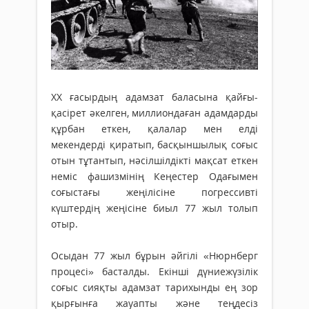
ХХ ғасырдың адамзат баласына қайғы-
қасірет әкелген, миллиондаған адамдарды
құрбан еткен, қалалар мен елді
мекендерді қиратып, басқыншылық соғыс
отын тұтантып, нәсілшілдікті мақсат еткен
неміс фашизмінің Кеңестер Одағымен
соғыстағы жеңілісіне погрессивті
күштердің жеңісіне биыл 77 жыл толып
отыр.
Осыдан 77 жыл бұрын әйгілі «Нюрнберг
процесі» басталды. Екінші дүниежүзілік
соғыс сияқты адамзат тарихынды ең зор
қырғынға жауапты және теңдесіз