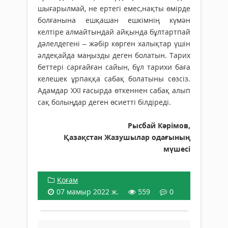
шығарылмай, не ертегі емес,нақты өмірде
болғанына ешқашан ешкімнің күмән
келтіре алмайтындай айқында бұлтартпай
дәлелдегені – жәбір көрген халықтар үшін
әлдеқайда маңызды деген болатын. Тарих
беттері сарғайған сайын, бұл тарихи баға
келешек ұрпаққа сабақ болатыны сөзсіз.
Адамдар ХХІ ғасырда өткеннен сабақ алып
сақ болыңдар деген өсиетті білдіреді.
Рысбай Кәрімов,
Қазақстан Жазушылар одағының
мүшесі
Қоғам
07 мамыр 2022 ж.
559
0