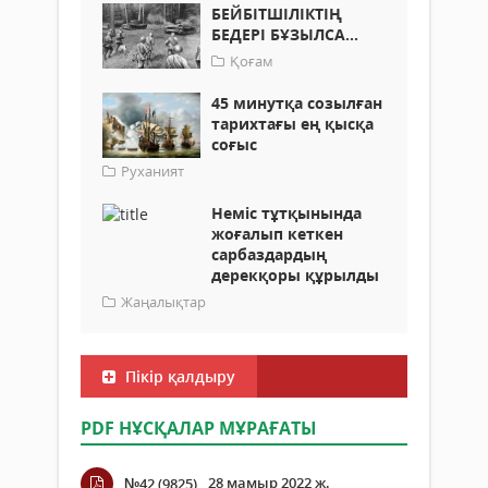
БЕЙБІТШІЛІКТІҢ
БЕДЕРІ БҰЗЫЛСА...
Қоғам
45 минутқа созылған
тарихтағы ең қысқа
соғыс
Руханият
Неміс тұтқынында
жоғалып кеткен
сарбаздардың
дерекқоры құрылды
Жаңалықтар
Пікір қалдыру
PDF НҰСҚАЛАР МҰРАҒАТЫ
28 мамыр 2022 ж.
№42 (9825)