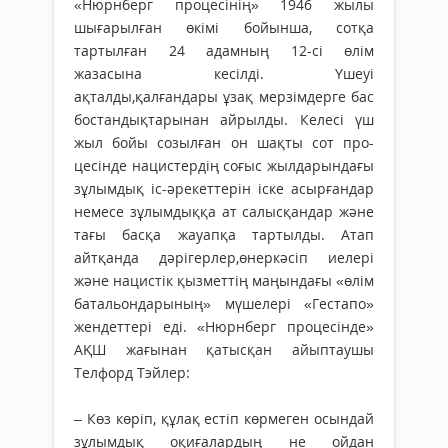
«Нюрнберг процесінің» 1946 жылы
шығарылған өкімі бойынша, сотқа
тартылған 24 адамның 12-сі өлім
жазасына кесілді. Үшеуі
ақталды,қалғандары ұзақ мерзімдерге бас
бостандықтарынан айрылды. Келесі үш
жыл бойы созылған он шақты сот про­
цесінде нацистердің соғыс жылдарындағы
зұ­лым­дық іс-әрекеттерін іске асырғандар
немесе зұлым­дыққа ат салысқандар және
тағы басқа жауапқа тартылды. Атап
айтқанда дәрігерлер,өнеркәсіп иелері
және нацистік қызметтің маңындағы «өлім
бата­льон­дарының» мүшелері «Гестапо»
жендеттері еді. «Нюрнберг процесінде»
АҚШ жағынан қатысқан айыптаушы
Телфорд Тэйлер:
– Көз көріп, құлақ естіп көрмеген осындай
зұлымдық оқиғалардың не ойдан