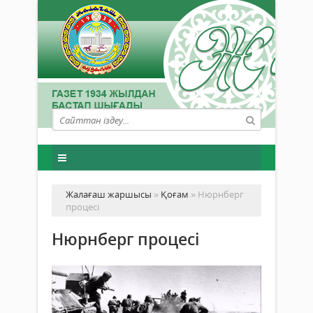
Жалағаш жаршысы
»
Қоғам
» Нюрнберг
процесі
Нюрнберг процесі