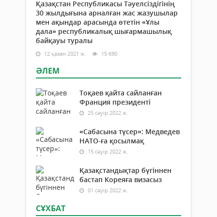
Қазақстан Республикасы Тәуелсіздігінің
30 жылдығына арналған жас жазушылар
мен ақындар арасында өтетін «Ұлы
дала» республикалық шығармашылық
байқауы туралы
12 қазан 2021 ж.
15 690
ӘЛЕМ
Тоқаев қайта сайланған
Франция президенті
25 сәуір 2022 ж.
«Сабасына түсер»: Медведев
НАТО-ға қосылмақ
15 сәуір 2022 ж.
Қазақстандықтар бүгіннен
бастап Кореяға визасыз
01 сәуір 2022 ж.
СҰХБАТ