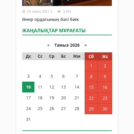
24 тамыз 2021 ж.
3 653
Өнер ордасының бәсі биік
ЖАҢАЛЫҚТАР МҰРАҒАТЫ
«
Тамыз 2026 »
Дс
Сс
Ср
Бс
Жм
Сб
Жс
1
2
3
4
5
6
7
8
9
10
11
12
13
14
15
16
17
18
19
20
21
22
23
24
25
26
27
28
29
30
31