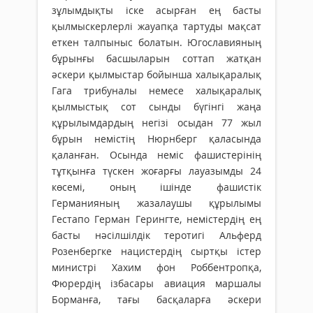
зұлымдықты іске асырған ең басты
қылмыскерлерлі жауапқа тартуды мақсат
еткен талпыныс болатын. Югославияның
бұрынғы басшыларын соттап жатқан
әскери қылмыстар бойынша халықаралық
Гага трибуналы немесе халықаралық
қылмыстық сот сынды бүгінгі жаңа
құрылымдардың негізі осыдан 77 жыл
бұрын немістің Нюрнберг қаласында
қаланған. Осында неміс фашистерінің
тұтқынға түскен жоғарғы лауазымды 24
көсемі, оның ішінде фашистік
Германияның жазалаушы құрылымы
Гестапо Герман Герингте, немістердің ең
басты нәсілшілдік теротигі Альферд
Розенбергке нацистердің сыртқы істер
министрі Хахим фон Роббентропқа,
Фюрердің ізбасары авиация маршалы
Борманға, тағы басқаларға әскери