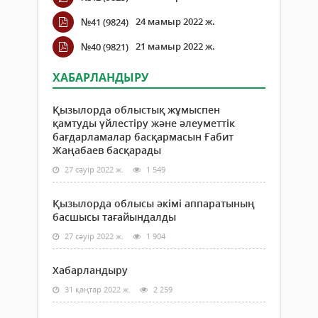
24 мамыр 2022 ж.
№41 (9824)
21 мамыр 2022 ж.
№40 (9821)
ХАБАРЛАНДЫРУ
Қызылорда облыстық жұмыспен
қамтуды үйлестіру және әлеуметтік
бағдарламалар басқармасын Ғабит
Жаңабаев басқарады
27 сәуір 2022 ж.
1 549
Қызылорда облысы әкімі аппаратының
басшысы тағайындалды
27 сәуір 2022 ж.
1 904
Хабарландыру
31 қаңтар 2022 ж.
2 259