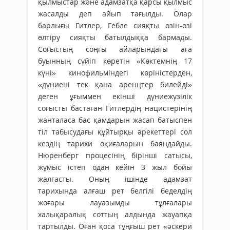
қылмыстар және адамзатқа қарсы қылмыс
жасалды деп айып тағылды. Олар
барлығы Гитлер, Гебле сияқты өзін-өзі
өлтіру сияқты батылдыққа бармады.
Соғыстың соңғы айларындағы аға
буынның сүйіп көретін «Көктемнің 17
күні» кинофильміндегі көріністерден,
«дүниені тек қана аренцтер билейді»
деген ұғыммен екінші дүниежүзілік
соғысты бастаған Гитлердің нацистерінің
жанталаса бас қамдарын жасап батыспен
тіл табысудағы құйтырқы әрекеттері сол
кездің тарихи оқиғаларын баяндайды.
Нюренберг процесінің бірінші сатысы,
жұмыс істеп одан кейін 3 жыл бойы
жалғасты. Оның ішінде адамзат
тарихында алғаш рет белгілі беделдің
жоғары лауазымды тұлғалары
халықаралық соттың алдында жауапқа
тартылды. Оған қоса тұңғыш рет «әскери