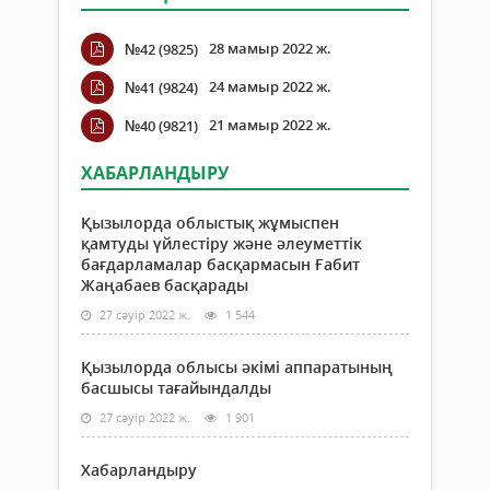
28 мамыр 2022 ж.
№42 (9825)
24 мамыр 2022 ж.
№41 (9824)
21 мамыр 2022 ж.
№40 (9821)
ХАБАРЛАНДЫРУ
Қызылорда облыстық жұмыспен
қамтуды үйлестіру және әлеуметтік
бағдарламалар басқармасын Ғабит
Жаңабаев басқарады
27 сәуір 2022 ж.
1 544
Қызылорда облысы әкімі аппаратының
басшысы тағайындалды
27 сәуір 2022 ж.
1 901
Хабарландыру