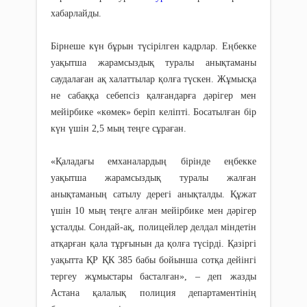
хабарлайды.
Бірнеше күн бұрын түсірілген кадрлар. Еңбекке
уақытша жарамсыздық туралы анықтаманы
саудалаған ақ халаттылар қолға түскен. Жұмысқа
не сабаққа себепсіз қалғандарға дәрігер мен
мейірбике «көмек» беріп келіпті. Босатылған бір
күн үшін 2,5 мың теңге сұраған.
«Қаладағы емханалардың бірінде еңбекке
уақытша жарамсыздық туралы жалған
анықтаманың сатылу дерегі анықталды. Құжат
үшін 10 мың теңге алған мейірбике мен дәрігер
ұсталды. Сондай-ақ, полицейлер делдал міндетін
атқарған қала тұрғынын да қолға түсірді. Қазіргі
уақытта ҚР ҚК 385 бабы бойынша сотқа дейінгі
тергеу жұмыстары басталған», – деп жазды
Астана қалалық полиция департаментінің