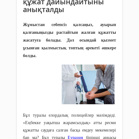
құжат дайындайтыны
анықталды
Жұмыстан себепсіз қалсаңыз, ауырып
қалғаныңызды растайтын жалған құжатты
жасатуға болады. Дәл осындай қызмет
ұсынған қылмыстық топтың әрекеті әшкере
болды.
Бұл туралы елордалық полицейлер мәлімдеді.
«Еңбекке уақытша жарамсыздық» атты ресми
құжатты саудаға салған басқа емдеу мекемелері
бар ма? Бұл туралы
Еуразия
бірінші арнасы