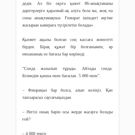
дедік. Ал біз оқуға қажет 86-анықтаманы
дәрігерлерге қаралмай-ақ алуға бола ма, жоқ па
соны анықтамақпыз. Ғимарат ішіндегі әңгіме
жасырын камераға түсірілетін болады».
Қызмет ақылы болған соң кассаға жөнелтті
бірден. Бірақ құжат бір болғанымен, әр
емхананың өз бағасы бар көрінеді.
“Сонда жазылып тұрады. Айтады сонда.
Білмедім қанша екен бағасын. 5 000 екен”.
– Флюраңыз бар болса, алып келіңіз. Қан
тапсырасыз саусағыңыздан.
– Негізі оның бәрін осы жерде жасауға болады
ғой?
– 4 000 теңге.