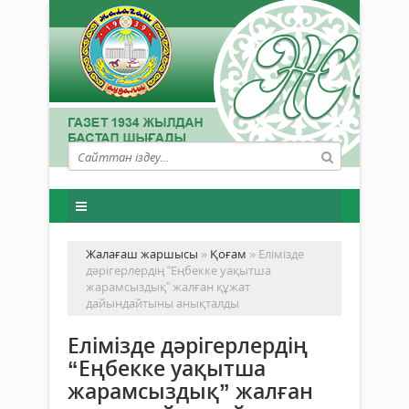
Жалағаш жаршысы
»
Қоғам
» Елімізде
дәрігерлердің “Еңбекке уақытша
жарамсыздық” жалған құжат
дайындайтыны анықталды
Елімізде дәрігерлердің
“Еңбекке уақытша
жарамсыздық” жалған