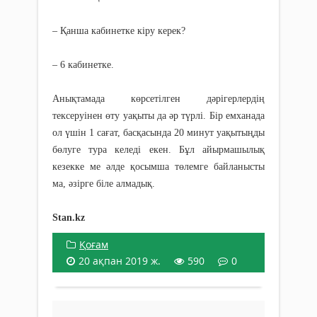
– Қанша кабинетке кіру керек?
– 6 кабинетке.
Анықтамада көрсетілген дәрігерлердің
тексеруінен өту уақыты да әр түрлі. Бір емханада
ол үшін 1 сағат, басқасында 20 минут уақытыңды
бөлуге тура келеді екен. Бұл айырмашылық
кезекке ме әлде қосымша төлемге байланысты
ма, әзірге біле алмадық.
Stan.kz
Қоғам
20 ақпан 2019 ж.
590
0