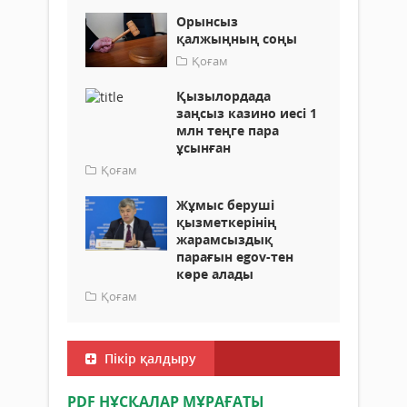
Орынсыз
қалжыңның соңы
Қоғам
Қызылордада
заңсыз казино иесі 1
млн теңге пара
ұсынған
Қоғам
Жұмыс берушi
қызметкерiнiң
жарамсыздық
парағын egov-тен
көре алады
Қоғам
Пікір қалдыру
PDF НҰСҚАЛАР МҰРАҒАТЫ