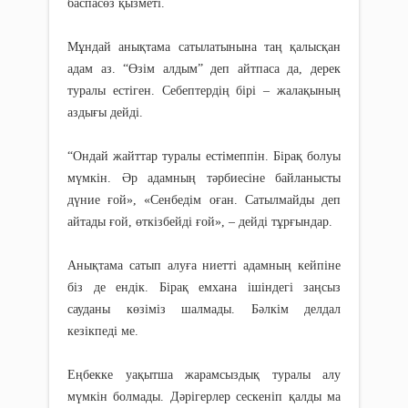
баспасөз қызметі.
Мұндай анықтама сатылатынына таң қалысқан
адам аз. “Өзім алдым” деп айтпаса да, дерек
туралы естіген. Себептердің бірі – жалақының
аздығы дейді.
“Ондай жайттар туралы естімеппін. Бірақ болуы
мүмкін. Әр адамның тәрбиесіне байланысты
дүние ғой», «Сенбедім оған. Сатылмайды деп
айтады ғой, өткізбейді ғой», – дейді тұрғындар.
Анықтама сатып алуға ниетті адамның кейпіне
біз де ендік. Бірақ емхана ішіндегі заңсыз
сауданы көзіміз шалмады. Бәлкім делдал
кезікпеді ме.
Еңбекке уақытша жарамсыздық туралы алу
мүмкін болмады. Дәрігерлер сескеніп қалды ма