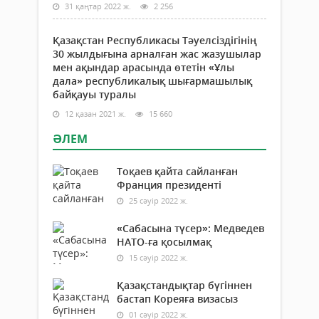
31 қаңтар 2022 ж.
2 256
Қазақстан Республикасы Тәуелсіздігінің
30 жылдығына арналған жас жазушылар
мен ақындар арасында өтетін «Ұлы
дала» республикалық шығармашылық
байқауы туралы
12 қазан 2021 ж.
15 660
ӘЛЕМ
Тоқаев қайта сайланған
Франция президенті
25 сәуір 2022 ж.
«Сабасына түсер»: Медведев
НАТО-ға қосылмақ
15 сәуір 2022 ж.
Қазақстандықтар бүгіннен
бастап Кореяға визасыз
01 сәуір 2022 ж.