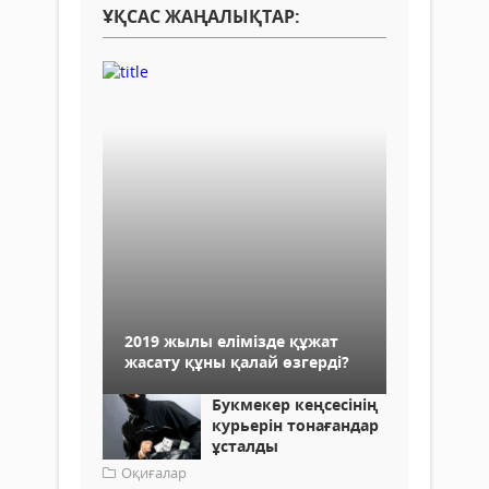
ҰҚСАС ЖАҢАЛЫҚТАР:
2019 жылы елімізде құжат
жасату құны қалай өзгерді?
Букмекер кеңсесінің
курьерін тонағандар
ұсталды
Оқиғалар