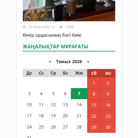
24 тамыз 2021 ж.
3 648
Өнер ордасының бәсі биік
ЖАҢАЛЫҚТАР МҰРАҒАТЫ
«
Тамыз 2026 »
Дс
Сс
Ср
Бс
Жм
Сб
Жс
1
2
3
4
5
6
7
8
9
10
11
12
13
14
15
16
17
18
19
20
21
22
23
24
25
26
27
28
29
30
31