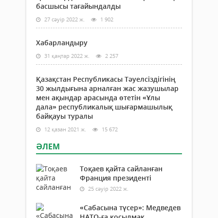
басшысы тағайындалды
27 сәуір 2022 ж.
1 902
Хабарландыру
31 қаңтар 2022 ж.
2 257
Қазақстан Республикасы Тәуелсіздігінің
30 жылдығына арналған жас жазушылар
мен ақындар арасында өтетін «Ұлы
дала» республикалық шығармашылық
байқауы туралы
12 қазан 2021 ж.
15 672
ӘЛЕМ
Тоқаев қайта сайланған
Франция президенті
25 сәуір 2022 ж.
«Сабасына түсер»: Медведев
НАТО-ға қосылмақ