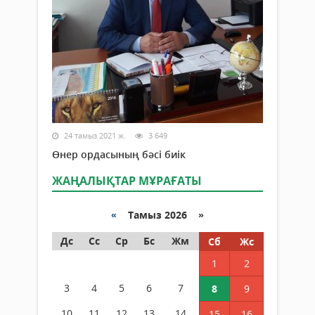
24 тамыз 2021 ж.
3 649
Өнер ордасының бәсі биік
ЖАҢАЛЫҚТАР МҰРАҒАТЫ
«
Тамыз 2026 »
Дс
Сс
Ср
Бс
Жм
Сб
Жс
1
2
3
4
5
6
7
8
9
10
11
12
13
14
15
16