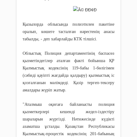
Қызылорда облысында полиэтилен пакетіне
оралып, көшеге тасталған нәрестенің анасы
табылды, - деп хабарлайды КТК тілшісі.
Облыстық Полиция департаментінің баспасөз
қызметіндегілер аталған факті бойынша ҚР
Қылмыстық кодексінің 119-бабы 1-бөлігімен
(сәбиді қауіпті жағдайда қалдыру) қылмыстық іс
қозғалғанын мәлімдеді. Қазір тергеп-тексеру
амалдары жүріп жатыр.
"Аталмыш оқиғаға байланысты полиция
қызметкерлері кешенді жедел-іздестіру
шараларын жүргізді. Нәтижесінде күдікті
азаматша ұсталды. Қазақстан Республикасы
Қылмыстық-процестік кодексінің 201-бабының