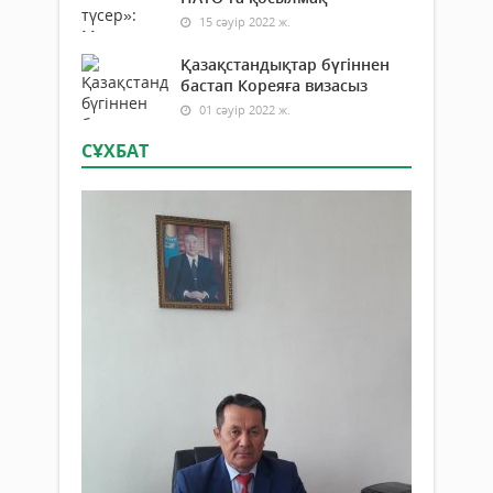
15 сәуір 2022 ж.
Қазақстандықтар бүгіннен
бастап Кореяға визасыз
01 сәуір 2022 ж.
СҰХБАТ