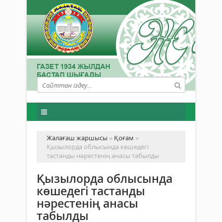
Жалағаш жаршысы
»
Қоғам
»
Қызылорда облысында көшедегі
тастанды нәрестенің анасы табылды
Қызылорда облысында
көшедегі тастанды
нәрестенің анасы
табылды