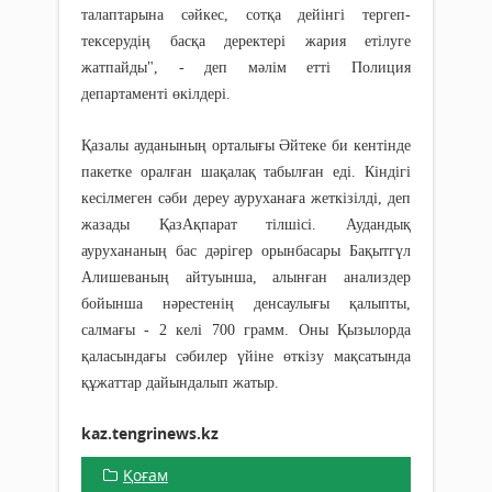
талаптарына сәйкес, сотқа дейінгі тергеп-
тексерудің басқа деректері жария етілуге
жатпайды", - деп мәлім етті Полиция
департаменті өкілдері.
Қазалы ауданының орталығы Әйтеке би кентінде
пакетке оралған шақалақ табылған еді. Кіндігі
кесілмеген сәби дереу ауруханаға жеткізілді, деп
жазады ҚазАқпарат тілшісі. Аудандық
аурухананың бас дәрігер орынбасары Бақытгүл
Алишеваның айтуынша, алынған анализдер
бойынша нәрестенің денсаулығы қалыпты,
салмағы - 2 келі 700 грамм. Оны Қызылорда
қаласындағы сәбилер үйіне өткізу мақсатында
құжаттар дайындалып жатыр.
kaz.tengrinews.kz
Қоғам