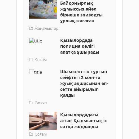
Байқоңырлық
жұмыссыз әйел
бірнеше эпизодты
ұрлық жасаған
Жаңалықтар
Қызылордада
полиция көлігі
апатқа ұшырады
Қоғам
Шымкенттік тұрғын
сейфтегі 2 млн-ға
жуық ақшасынан әп-
сәтте айырылып
қалды
Саясат
Қызылордадағы
атыс: Қылмыстық іс
сотқа жолданды
Қоғам