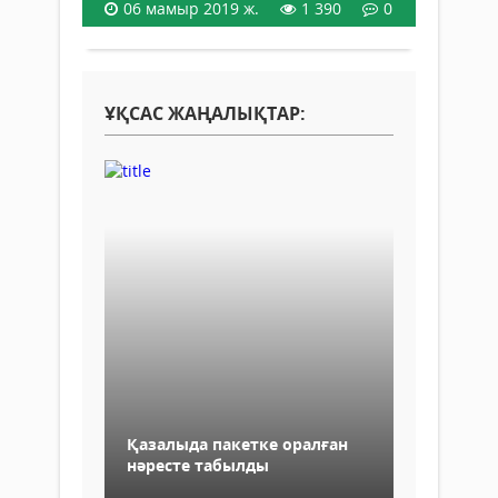
06 мамыр 2019 ж.
1 390
0
ҰҚСАС ЖАҢАЛЫҚТАР:
Қазалыда пакетке оралған
нәресте табылды