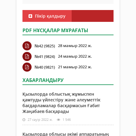
Пікір қалдыру
PDF НҰСҚАЛАР МҰРАҒАТЫ
28 мамыр 2022 ж.
№42 (9825)
24 мамыр 2022 ж.
№41 (9824)
21 мамыр 2022 ж.
№40 (9821)
ХАБАРЛАНДЫРУ
Қызылорда облыстық жұмыспен
қамтуды үйлестіру және әлеуметтік
бағдарламалар басқармасын Ғабит
Жаңабаев басқарады
27 сәуір 2022 ж.
1 546
Қызылорда облысы әкімі аппаратының