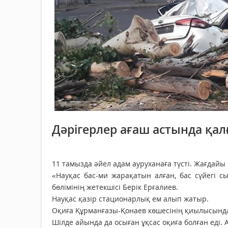
Дәрігерлер ағаш астында қал
11 тамызда әйел адам ауруханаға түсті. Жағдай
«Науқас бас-ми жарақатын алған, бас сүйегі с
бөлімінің жетекшісі Берік Ерғалиев.
Науқас қазір стационарлық ем алып жатыр.
Оқиға Құрманғазы-Қонаев көшесінің қиылысында 
Шілде айында да осыған ұқсас оқиға болған еді.