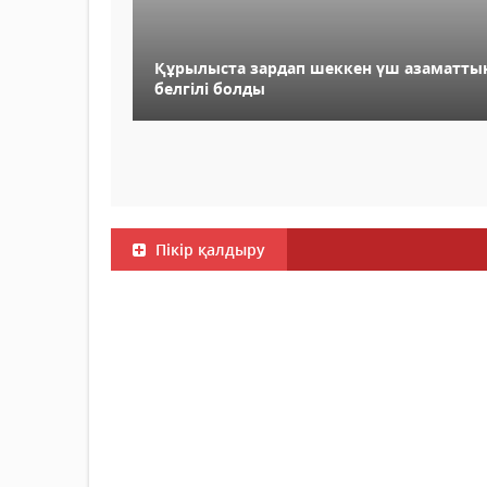
Құрылыста зардап шеккен үш азаматты
белгілі болды
Пікір қалдыру