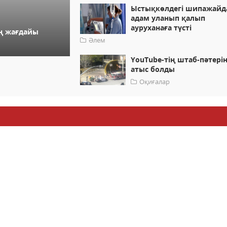
Ыстықкөлдегі шипажайд
адам уланып қалып
ауруханаға түсті
ң жағдайы
Әлем
YouTubе-тің штаб-пәтері
атыс болды
Оқиғалар