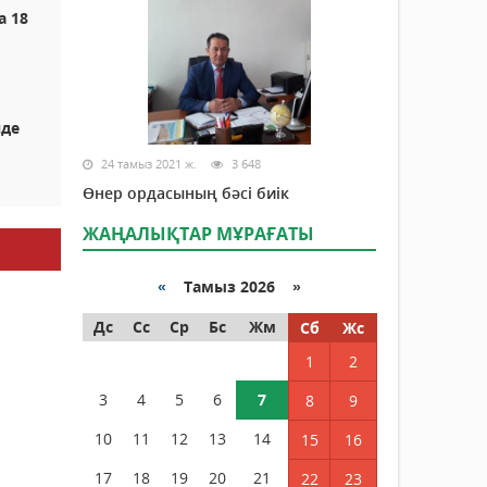
а 18
нде
24 тамыз 2021 ж.
3 648
Өнер ордасының бәсі биік
ЖАҢАЛЫҚТАР МҰРАҒАТЫ
«
Тамыз 2026 »
Дс
Сс
Ср
Бс
Жм
Сб
Жс
1
2
3
4
5
6
7
8
9
10
11
12
13
14
15
16
17
18
19
20
21
22
23