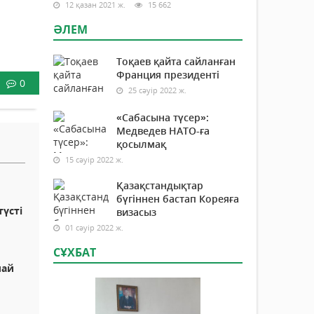
12 қазан 2021 ж.
15 662
ӘЛЕМ
Тоқаев қайта сайланған
Франция президенті
0
25 сәуір 2022 ж.
«Сабасына түсер»:
Медведев НАТО-ға
қосылмақ
15 сәуір 2022 ж.
Қазақстандықтар
бүгіннен бастап Кореяға
үсті
визасыз
01 сәуір 2022 ж.
СҰХБАТ
лай