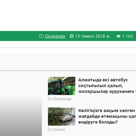
Оқиғалар
13 тамыз 2018 ж.
1 162
Алматыда екі автобус
соқтығысып қалып,
жолаушылар ауруханаға т
Оқиғалар
Көлігіңізге зақым келген
жағдайда өтемақыны қа
өндіруге болады?
Қоғам