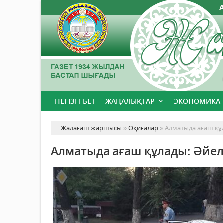
НЕГІЗГІ БЕТ
ЖАҢАЛЫҚТАР
ЭКОНОМИКА
Жалағаш жаршысы
»
Оқиғалар
» Алматыда ағаш құ
Алматыда ағаш құлады: Әйел