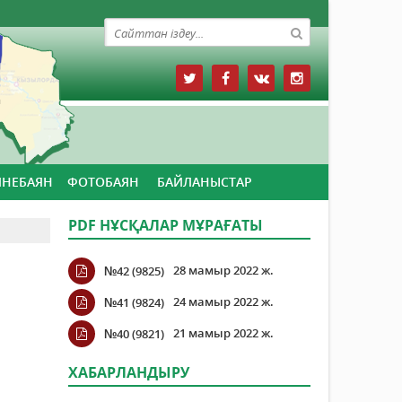
ЙНЕБАЯН
ФОТОБАЯН
БАЙЛАНЫСТАР
PDF НҰСҚАЛАР МҰРАҒАТЫ
28 мамыр 2022 ж.
№42 (9825)
24 мамыр 2022 ж.
№41 (9824)
21 мамыр 2022 ж.
№40 (9821)
ХАБАРЛАНДЫРУ