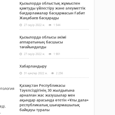
Қызылорда облыстық жұмыспен
қамтуды үйлестіру және әлеуметтік
бағдарламалар басқармасын Ғабит
Жаңабаев басқарады
27 сәуір 2022 ж.
1 544
Қызылорда облысы әкімі
аппаратының басшысы
тағайындалды
27 сәуір 2022 ж.
1 901
Хабарландыру
31 қаңтар 2022 ж.
2 256
Қазақстан Республикасы
отология
Тәуелсіздігінің 30 жылдығына
арналған жас жазушылар мен
ақындар арасында өтетін «Ұлы дала»
республикалық шығармашылық
еді.
байқауы туралы
.