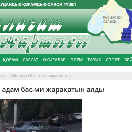
ҚОҒАМ
САЯСАТ
ОҚИҒАЛАР
ӘЛЕМ
ТАРИХ
СПОРТ
БЕ
лады: Әйел адам бас-ми жарақатын алды
 адам бас-ми жарақатын алды