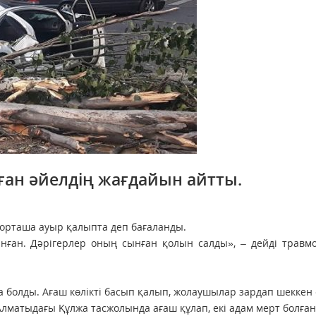
ған әйелдің жағдайын айтты.
ы орташа ауыр қалыпта деп бағаланды.
ынған. Дәрігерлер оның сынған қолын салды», – дейді травм
болды. Ағаш көлікті басып қалып, жолаушылар зардап шеккен 
 Алматыдағы Құлжа тасжолында ағаш құлап, екі адам мерт болған