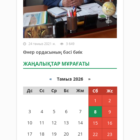
24 тамыз 2021 ж.
3 649
Өнер ордасының бәсі биік
ЖАҢАЛЫҚТАР МҰРАҒАТЫ
«
Тамыз 2026 »
Дс
Сс
Ср
Бс
Жм
Сб
Жс
1
2
3
4
5
6
7
8
9
10
11
12
13
14
15
16
17
18
19
20
21
22
23