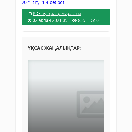
2021-zhyl-1-4-bet.pdf
PDF нұсқалар мұрағаты
02 ақпан 2021 ж.
855
0
ҰҚСАС ЖАҢАЛЫҚТАР: