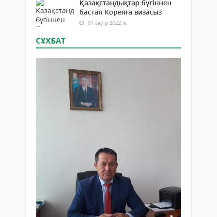
Қазақстандықтар бүгіннен
бастап Кореяға визасыз
01 сәуір 2022 ж.
СҰХБАТ