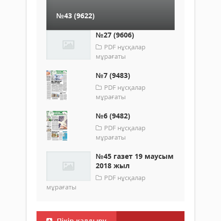
№43 (9622)
№27 (9606)
PDF нұсқалар
мұрағаты
№7 (9483)
PDF нұсқалар
мұрағаты
№6 (9482)
PDF нұсқалар
мұрағаты
№45 газет 19 маусым
2018 жыл
PDF нұсқалар
мұрағаты
Пікір қалдыру