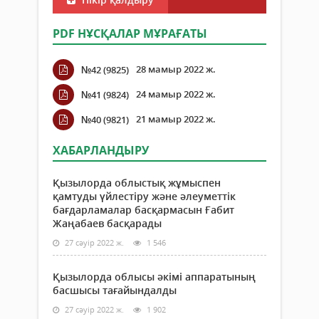
PDF НҰСҚАЛАР МҰРАҒАТЫ
28 мамыр 2022 ж.
№42 (9825)
24 мамыр 2022 ж.
№41 (9824)
21 мамыр 2022 ж.
№40 (9821)
ХАБАРЛАНДЫРУ
Қызылорда облыстық жұмыспен
қамтуды үйлестіру және әлеуметтік
бағдарламалар басқармасын Ғабит
Жаңабаев басқарады
27 сәуір 2022 ж.
1 546
Қызылорда облысы әкімі аппаратының
басшысы тағайындалды
27 сәуір 2022 ж.
1 902