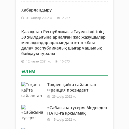
Хабарландыру
31 қаңтар 2022 ж.
2 257
Қазақстан Республикасы Тәуелсіздігінің
30 жылдығына арналған жас жазушылар
мен ақындар арасында өтетін «Ұлы
дала» республикалық шығармашылық
байқауы туралы
12 қазан 2021 ж.
15 673
ӘЛЕМ
Тоқаев қайта сайланған
Франция президенті
25 сәуір 2022 ж.
«Сабасына түсер»: Медведев
НАТО-ға қосылмақ
15 сәуір 2022 ж.