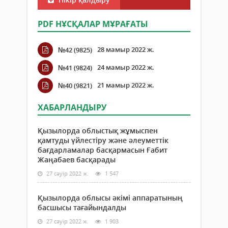
PDF НҰСҚАЛАР МҰРАҒАТЫ
28 мамыр 2022 ж.
№42 (9825)
24 мамыр 2022 ж.
№41 (9824)
21 мамыр 2022 ж.
№40 (9821)
ХАБАРЛАНДЫРУ
Қызылорда облыстық жұмыспен
қамтуды үйлестіру және әлеуметтік
бағдарламалар басқармасын Ғабит
Жаңабаев басқарады
27 сәуір 2022 ж.
1 547
Қызылорда облысы әкімі аппаратының
басшысы тағайындалды
27 сәуір 2022 ж.
1 903