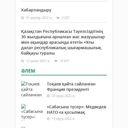
Хабарландыру
31 қаңтар 2022 ж.
2 257
Қазақстан Республикасы Тәуелсіздігінің
30 жылдығына арналған жас жазушылар
мен ақындар арасында өтетін «Ұлы
дала» республикалық шығармашылық
байқауы туралы
12 қазан 2021 ж.
15 677
ӘЛЕМ
Тоқаев қайта сайланған
Франция президенті
25 сәуір 2022 ж.
«Сабасына түсер»: Медведев
НАТО-ға қосылмақ
15 сәуір 2022 ж.