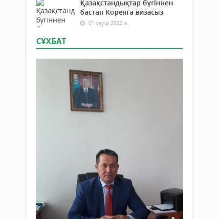
Қазақстандықтар бүгіннен
бастап Кореяға визасыз
01 сәуір 2022 ж.
СҰХБАТ