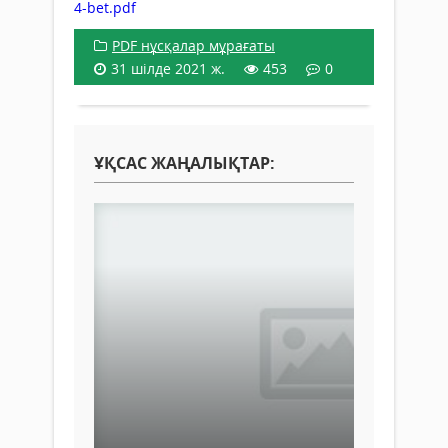
4-bet.pdf
PDF нұсқалар мұрағаты
31 шілде 2021 ж.
453
0
ҰҚСАС ЖАҢАЛЫҚТАР: