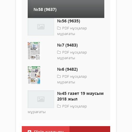
№58 (9637)
№56 (9635)
PDF нұсқалар
мұрағаты
№7 (9483)
PDF нұсқалар
мұрағаты
№6 (9482)
PDF нұсқалар
мұрағаты
№45 газет 19 маусым
2018 жыл
PDF нұсқалар
мұрағаты
Пікір қалдыру