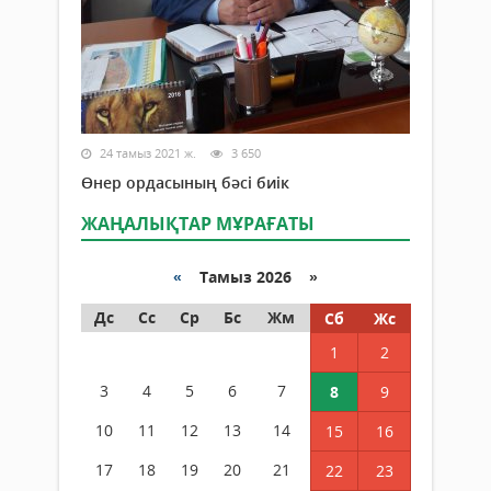
24 тамыз 2021 ж.
3 650
Өнер ордасының бәсі биік
ЖАҢАЛЫҚТАР МҰРАҒАТЫ
«
Тамыз 2026 »
Дс
Сс
Ср
Бс
Жм
Сб
Жс
1
2
3
4
5
6
7
8
9
10
11
12
13
14
15
16
17
18
19
20
21
22
23