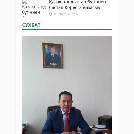
Қазақстандықтар бүгіннен
бастап Кореяға визасыз
01 сәуір 2022 ж.
СҰХБАТ