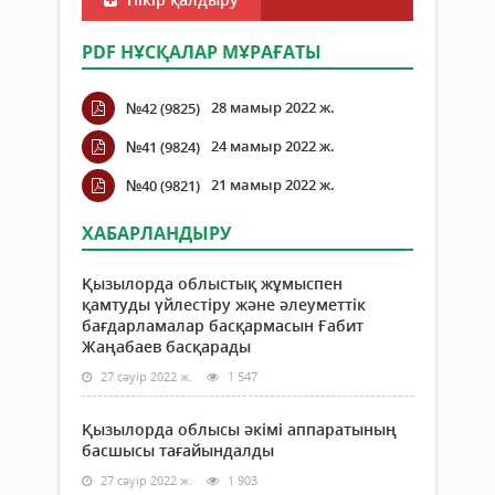
PDF НҰСҚАЛАР МҰРАҒАТЫ
28 мамыр 2022 ж.
№42 (9825)
24 мамыр 2022 ж.
№41 (9824)
21 мамыр 2022 ж.
№40 (9821)
ХАБАРЛАНДЫРУ
Қызылорда облыстық жұмыспен
қамтуды үйлестіру және әлеуметтік
бағдарламалар басқармасын Ғабит
Жаңабаев басқарады
27 сәуір 2022 ж.
1 547
Қызылорда облысы әкімі аппаратының
басшысы тағайындалды
27 сәуір 2022 ж.
1 903