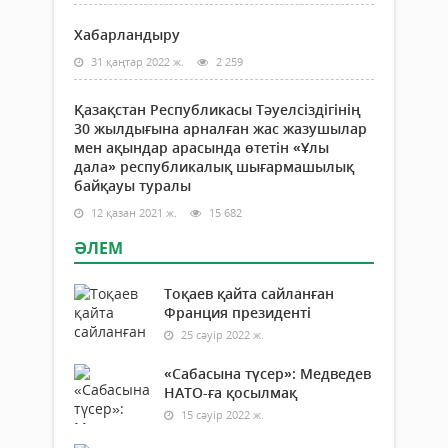
Хабарландыру
31 қаңтар 2022 ж.
2 259
Қазақстан Республикасы Тәуелсіздігінің
30 жылдығына арналған жас жазушылар
мен ақындар арасында өтетін «Ұлы
дала» республикалық шығармашылық
байқауы туралы
12 қазан 2021 ж.
15 682
ӘЛЕМ
Тоқаев қайта сайланған
Франция президенті
25 сәуір 2022 ж.
«Сабасына түсер»: Медведев
НАТО-ға қосылмақ
15 сәуір 2022 ж.