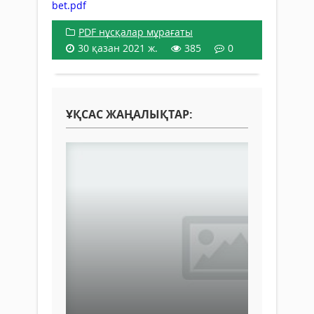
bet.pdf
PDF нұсқалар мұрағаты
30 қазан 2021 ж.
385
0
ҰҚСАС ЖАҢАЛЫҚТАР: