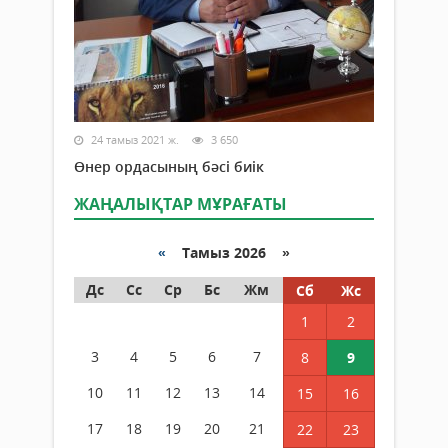
24 тамыз 2021 ж.
3 650
Өнер ордасының бәсі биік
ЖАҢАЛЫҚТАР МҰРАҒАТЫ
«
Тамыз 2026 »
Дс
Сс
Ср
Бс
Жм
Сб
Жс
1
2
3
4
5
6
7
8
9
10
11
12
13
14
15
16
17
18
19
20
21
22
23