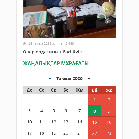
24 тамыз 2021 ж.
3 649
Өнер ордасының бәсі биік
ЖАҢАЛЫҚТАР МҰРАҒАТЫ
«
Тамыз 2026 »
Дс
Сс
Ср
Бс
Жм
Сб
Жс
1
2
3
4
5
6
7
8
9
10
11
12
13
14
15
16
17
18
19
20
21
22
23