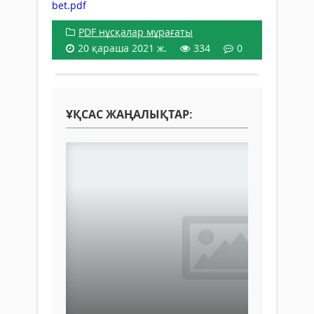
bet.pdf
PDF нұсқалар мұрағаты
20 қараша 2021 ж.
334
0
ҰҚСАС ЖАҢАЛЫҚТАР: