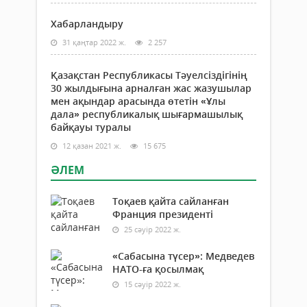
Хабарландыру
31 қаңтар 2022 ж.
2 257
Қазақстан Республикасы Тәуелсіздігінің
30 жылдығына арналған жас жазушылар
мен ақындар арасында өтетін «Ұлы
дала» республикалық шығармашылық
байқауы туралы
12 қазан 2021 ж.
15 675
ӘЛЕМ
Тоқаев қайта сайланған
Франция президенті
25 сәуір 2022 ж.
«Сабасына түсер»: Медведев
НАТО-ға қосылмақ
15 сәуір 2022 ж.