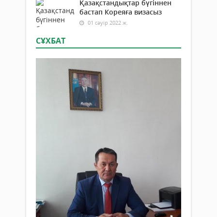
Қазақстандықтар бүгіннен
бастап Кореяға визасыз
01 сәуір 2022 ж.
СҰХБАТ