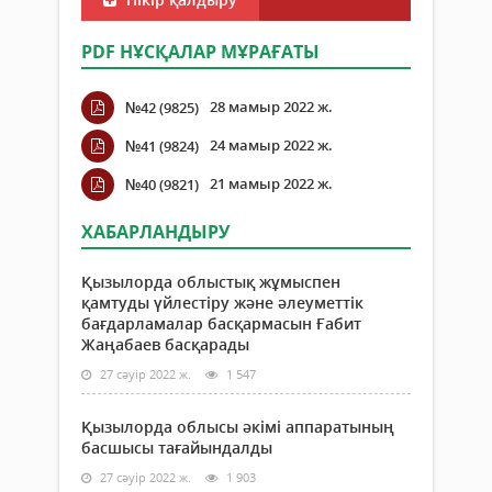
PDF НҰСҚАЛАР МҰРАҒАТЫ
28 мамыр 2022 ж.
№42 (9825)
24 мамыр 2022 ж.
№41 (9824)
21 мамыр 2022 ж.
№40 (9821)
ХАБАРЛАНДЫРУ
Қызылорда облыстық жұмыспен
қамтуды үйлестіру және әлеуметтік
бағдарламалар басқармасын Ғабит
Жаңабаев басқарады
27 сәуір 2022 ж.
1 547
Қызылорда облысы әкімі аппаратының
басшысы тағайындалды
27 сәуір 2022 ж.
1 903