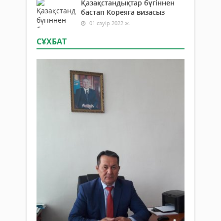
Қазақстандықтар бүгіннен
бастап Кореяға визасыз
01 сәуір 2022 ж.
СҰХБАТ