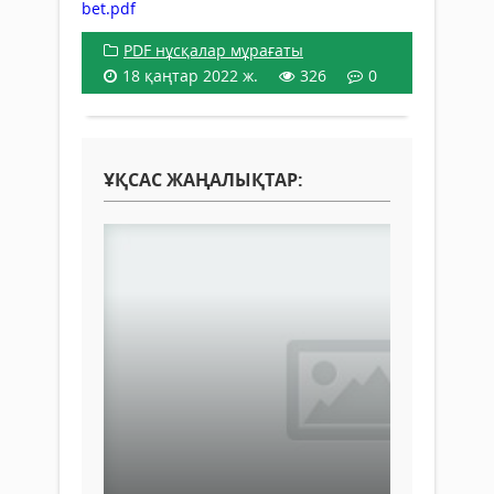
bet.pdf
PDF нұсқалар мұрағаты
18 қаңтар 2022 ж.
326
0
ҰҚСАС ЖАҢАЛЫҚТАР: