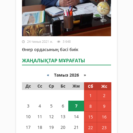
24 тамыз 2021 ж.
3 648
Өнер ордасының бәсі биік
ЖАҢАЛЫҚТАР МҰРАҒАТЫ
«
Тамыз 2026 »
Дс
Сс
Ср
Бс
Жм
Сб
Жс
1
2
3
4
5
6
7
8
9
10
11
12
13
14
15
16
17
18
19
20
21
22
23