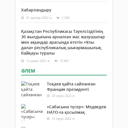
Хабарландыру
31 қаңтар 2022 ж.
2 256
Қазақстан Республикасы Тәуелсіздігінің
30 жылдығына арналған жас жазушылар
мен ақындар арасында өтетін «Ұлы
дала» республикалық шығармашылық
байқауы туралы
12 қазан 2021 ж.
15 661
ӘЛЕМ
Тоқаев қайта сайланған
Франция президенті
25 сәуір 2022 ж.
«Сабасына түсер»: Медведев
НАТО-ға қосылмақ
15 сәуір 2022 ж.