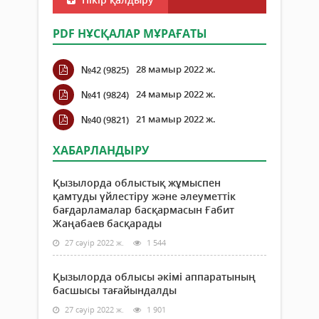
PDF НҰСҚАЛАР МҰРАҒАТЫ
28 мамыр 2022 ж.
№42 (9825)
24 мамыр 2022 ж.
№41 (9824)
21 мамыр 2022 ж.
№40 (9821)
ХАБАРЛАНДЫРУ
Қызылорда облыстық жұмыспен
қамтуды үйлестіру және әлеуметтік
бағдарламалар басқармасын Ғабит
Жаңабаев басқарады
27 сәуір 2022 ж.
1 544
Қызылорда облысы әкімі аппаратының
басшысы тағайындалды
27 сәуір 2022 ж.
1 901