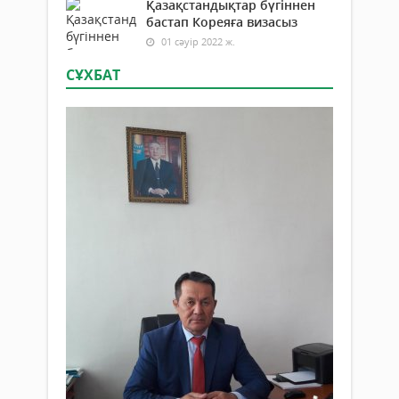
Қазақстандықтар бүгіннен
бастап Кореяға визасыз
01 сәуір 2022 ж.
СҰХБАТ