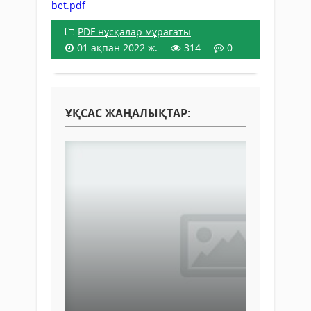
bet.pdf
PDF нұсқалар мұрағаты
01 ақпан 2022 ж.
314
0
ҰҚСАС ЖАҢАЛЫҚТАР: