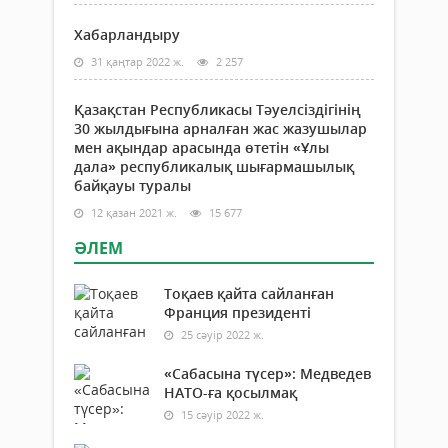
Хабарландыру
31 қаңтар 2022 ж.
2 257
Қазақстан Республикасы Тәуелсіздігінің
30 жылдығына арналған жас жазушылар
мен ақындар арасында өтетін «Ұлы
дала» республикалық шығармашылық
байқауы туралы
12 қазан 2021 ж.
15 677
ӘЛЕМ
Тоқаев қайта сайланған
Франция президенті
25 сәуір 2022 ж.
«Сабасына түсер»: Медведев
НАТО-ға қосылмақ
15 сәуір 2022 ж.