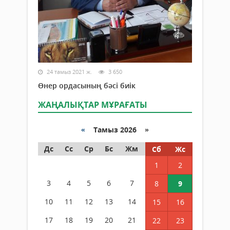
24 тамыз 2021 ж.
3 650
Өнер ордасының бәсі биік
ЖАҢАЛЫҚТАР МҰРАҒАТЫ
«
Тамыз 2026 »
Дс
Сс
Ср
Бс
Жм
Сб
Жс
1
2
3
4
5
6
7
8
9
10
11
12
13
14
15
16
17
18
19
20
21
22
23