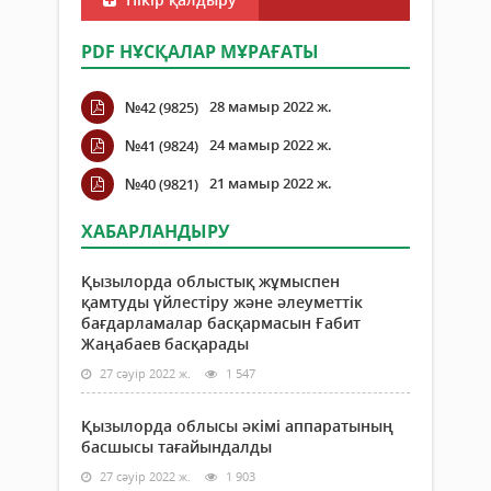
PDF НҰСҚАЛАР МҰРАҒАТЫ
28 мамыр 2022 ж.
№42 (9825)
24 мамыр 2022 ж.
№41 (9824)
21 мамыр 2022 ж.
№40 (9821)
ХАБАРЛАНДЫРУ
Қызылорда облыстық жұмыспен
қамтуды үйлестіру және әлеуметтік
бағдарламалар басқармасын Ғабит
Жаңабаев басқарады
27 сәуір 2022 ж.
1 547
Қызылорда облысы әкімі аппаратының
басшысы тағайындалды
27 сәуір 2022 ж.
1 903