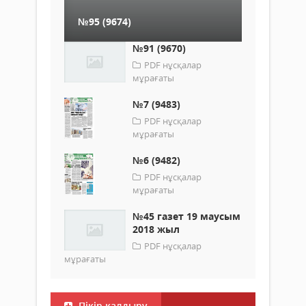
№95 (9674)
№91 (9670)
PDF нұсқалар
мұрағаты
№7 (9483)
PDF нұсқалар
мұрағаты
№6 (9482)
PDF нұсқалар
мұрағаты
№45 газет 19 маусым
2018 жыл
PDF нұсқалар
мұрағаты
Пікір қалдыру