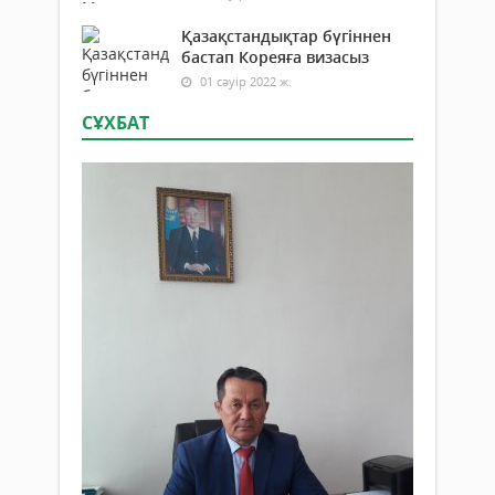
Қазақстандықтар бүгіннен
бастап Кореяға визасыз
01 сәуір 2022 ж.
СҰХБАТ