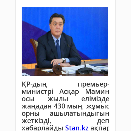
ҚР-дың премьер-
министрі Асқар Мамин
осы жылы елімізде
жаңадан 430 мың жұмыс
орны ашылатындығын
жеткізді, деп
хабарлайды
Stan.kz
ақпарат