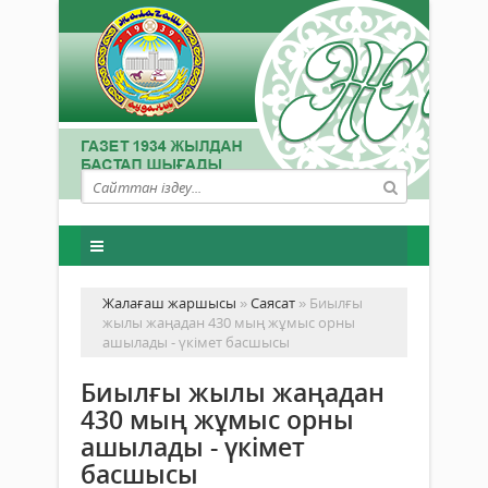
Жалағаш жаршысы
»
Саясат
» Биылғы
жылы жаңадан 430 мың жұмыс орны
ашылады - үкімет басшысы
Биылғы жылы жаңадан
430 мың жұмыс орны
ашылады - үкімет
басшысы