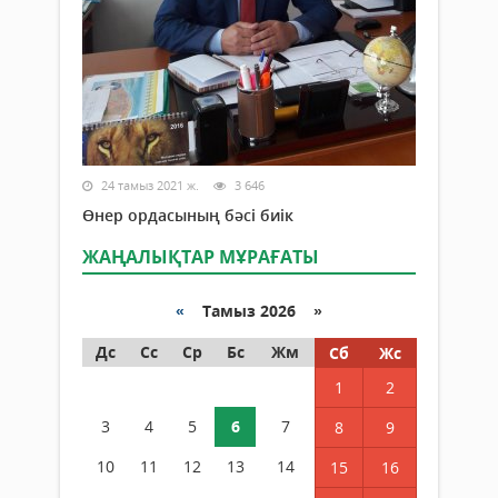
24 тамыз 2021 ж.
3 646
Өнер ордасының бәсі биік
ЖАҢАЛЫҚТАР МҰРАҒАТЫ
«
Тамыз 2026 »
Дс
Сс
Ср
Бс
Жм
Сб
Жс
1
2
3
4
5
6
7
8
9
10
11
12
13
14
15
16