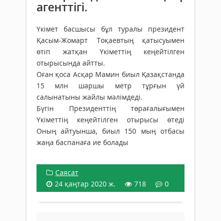
агенттігі.
Үкімет басшысы бұл туралы президент
Қасым-Жомарт Тоқаевтың қатысуымен
өтіп жатқан Үкіметтің кеңейтілген
отырысында айтты.
Оған қоса Асқар Мамин биыл Қазақстанда
15 млн шаршы метр тұрғын үй
салынатыны жайлы мәлімдеді.
Бүгін Президенттің төрағалығымен
Үкіметтің кеңейтілген отырысы өтеді
Оның айтуынша, биыл 150 мың отбасы
жаңа баспанаға ие болады
Саясат
24 қаңтар 2020 ж.
718
0