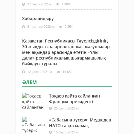
27 сәуір 2022 ж.
1 900
Хабарландыру
31 қаңтар 2022 ж.
2 254
Қазақстан Республикасы Тәуелсіздігінің
30 жылдығына арналған жас жазушылар
мен ақындар арасында өтетін «Ұлы
дала» республикалық шығармашылық
байқауы туралы
12 қазан 2021 ж.
15 652
ӘЛЕМ
Тоқаев қайта сайланған
Франция президенті
25 сәуір 2022 ж.
«Сабасына түсер»: Медведев
НАТО-ға қосылмақ
15 сәуір 2022 ж.