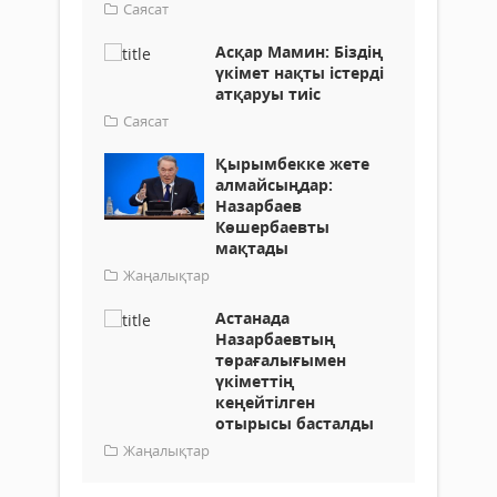
Саясат
Асқар Мамин: Біздің
үкімет нақты істерді
атқаруы тиіс
Саясат
Қырымбекке жете
алмайсыңдар:
Назарбаев
Көшербаевты
мақтады
Жаңалықтар
Астанада
Назарбаевтың
төрағалығымен
үкіметтің
кеңейтілген
отырысы басталды
Жаңалықтар