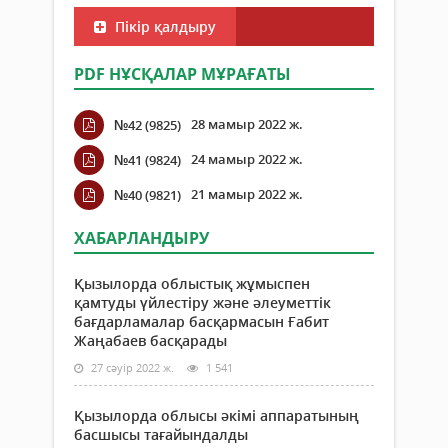
Пікір қалдыру
PDF НҰСҚАЛАР МҰРАҒАТЫ
28 мамыр 2022 ж.
№42 (9825)
24 мамыр 2022 ж.
№41 (9824)
21 мамыр 2022 ж.
№40 (9821)
ХАБАРЛАНДЫРУ
Қызылорда облыстық жұмыспен
қамтуды үйлестіру және әлеуметтік
бағдарламалар басқармасын Ғабит
Жаңабаев басқарады
27 сәуір 2022 ж.
1 541
Қызылорда облысы әкімі аппаратының
басшысы тағайындалды