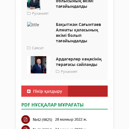
облысының әкімі
тағайындалды
Руханият
Бақытжан Сағынтаев
Алматы қаласының
әкімі болып
тағайындалды
Саясат
Ардагерлер кеңесінің
төрағасы сайланды
Руханият
Пікір қалдыру
PDF НҰСҚАЛАР МҰРАҒАТЫ
28 мамыр 2022 ж.
№42 (9825)