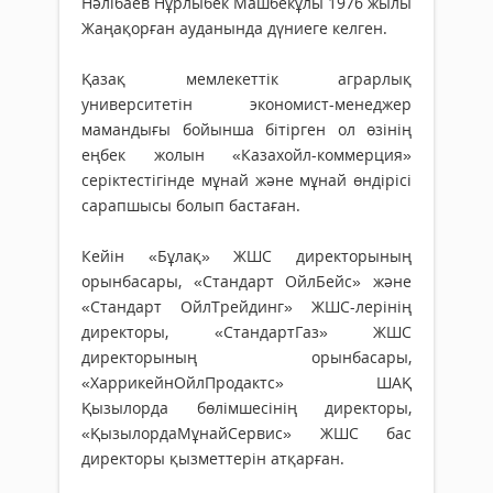
Нәлібаев Нұрлыбек Машбекұлы 1976 жылы
Жаңақорған ауданында дүниеге келген.
Қазақ мемлекеттік аграрлық
университетін экономист-менеджер
мамандығы бойынша бітірген ол өзінің
еңбек жолын «Казахойл-коммерция»
серіктестігінде мұнай және мұнай өндірісі
сарапшысы болып бастаған.
Кейін «Бұлақ» ЖШС директорының
орынбасары, «Стандарт ОйлБейс» және
«Стандарт ОйлТрейдинг» ЖШС-лерінің
директоры, «СтандартГаз» ЖШС
директорының орынбасары,
«ХаррикейнОйлПродактс» ШАҚ
Қызылорда бөлімшесінің директоры,
«ҚызылордаМұнайСервис» ЖШС бас
директоры қызметтерін атқарған.