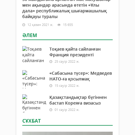
мен ақындар арасында өтетін «Ұлы
дала» республикалық шығармашылық
байқауы туралы
12 қазан 2021 ж.
15 655
ӘЛЕМ
Тоқаев қайта сайланған
Франция президенті
25 сәуір 2022 ж.
«Сабасына түсер»: Медведев
НАТО-ға қосылмақ
15 сәуір 2022 ж.
Қазақстандықтар бүгіннен
бастап Кореяға визасыз
01 сәуір 2022 ж.
СҰХБАТ