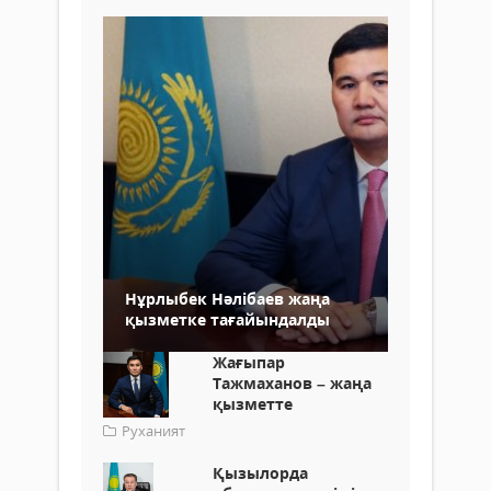
Нұрлыбек Нәлібаев жаңа
қызметке тағайындалды
Жағыпар
Тажмаханов – жаңа
қызметте
Руханият
Қызылорда