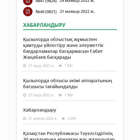
24 мамыр 2022 ж.
№41 (9824)
21 мамыр 2022 ж.
№40 (9821)
ХАБАРЛАНДЫРУ
Қызылорда облыстық жұмыспен
қамтуды үйлестіру және әлеуметтік
бағдарламалар басқармасын Ғабит
Жаңабаев басқарады
27 сәуір 2022 ж.
1 541
Қызылорда облысы әкімі аппаратының
басшысы тағайындалды
27 сәуір 2022 ж.
1 900
Хабарландыру
31 қаңтар 2022 ж.
2 254
Қазақстан Республикасы Тәуелсіздігінің
30 жылдығына арналған жас жазушылар