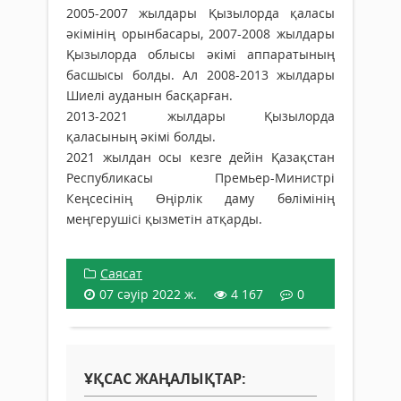
2005-2007 жылдары Қызылорда қаласы
әкімінің орынбасары, 2007-2008 жылдары
Қызылорда облысы әкімі аппаратының
басшысы болды. Ал 2008-2013 жылдары
Шиелі ауданын басқарған.
2013-2021 жылдары Қызылорда
қаласының әкімі болды.
2021 жылдан осы кезге дейін Қазақстан
Республикасы Премьер-Министрі
Кеңсесінің Өңірлік даму бөлімінің
меңгерушісі қызметін атқарды.
Саясат
07 сәуір 2022 ж.
4 167
0
ҰҚСАС ЖАҢАЛЫҚТАР: