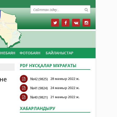
ЙНЕБАЯН
ФОТОБАЯН
БАЙЛАНЫСТАР
PDF НҰСҚАЛАР МҰРАҒАТЫ
не
28 мамыр 2022 ж.
№42 (9825)
24 мамыр 2022 ж.
№41 (9824)
21 мамыр 2022 ж.
№40 (9821)
ХАБАРЛАНДЫРУ