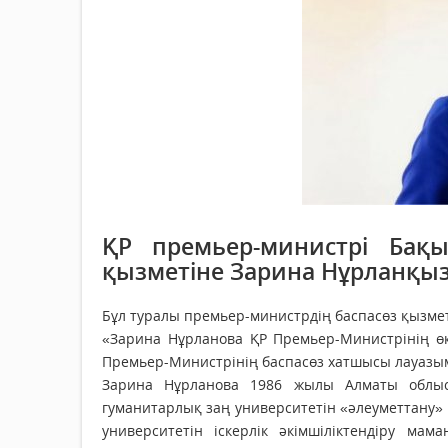
ҚР премьер-министрі Бақ
қызметіне Зарина Нұрланқыз
Бұл туралы премьер-министрдің баспасөз қызме
«Зарина Нұрланова ҚР Премьер-Министрінің ө
Премьер-Министрінің баспасөз хатшысы лауазым
Зарина Нұрланова 1986 жылы Алматы облыс
гуманитарлық заң университетін «әлеуметтану
университетін іскерлік әкімшіліктендіру м