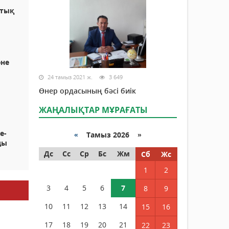
ттық
әне
24 тамыз 2021 ж.
3 649
Өнер ордасының бәсі биік
ЖАҢАЛЫҚТАР МҰРАҒАТЫ
е-
«
Тамыз 2026 »
ды
Дс
Сс
Ср
Бс
Жм
Сб
Жс
1
2
3
4
5
6
7
8
9
10
11
12
13
14
15
16
17
18
19
20
21
22
23