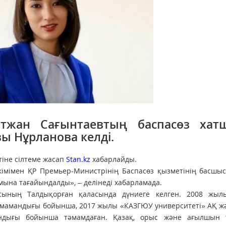
ытжан Сағынтаевтың баспасөз хат
ы Нұрланова келді.
тіне сілтеме жасап
Stan.kz
хабарлайды.
кімімен ҚР Премьер-Министрінің Баспасөз қызметінің басшы
ына тағайындалды», – делінеді хабарламада.
ының Талдықорған қаласында дүниеге келген. 2008 жыл
» мамандығы бойынша, 2017 жылы «КАЗГЮУ университеті» АҚ ж
амандығы бойынша тәмамдаған. Қазақ, орыс және ағылшын т