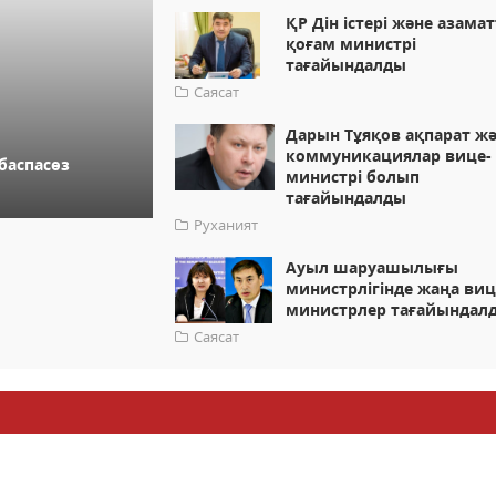
ҚР Дін істері және азама
қоғам министрі
тағайындалды
Саясат
Дарын Тұяқов ақпарат ж
коммуникациялар вице-
баспасөз
министрі болып
тағайындалды
Руханият
Ауыл шаруашылығы
министрлігінде жаңа виц
министрлер тағайындал
Саясат