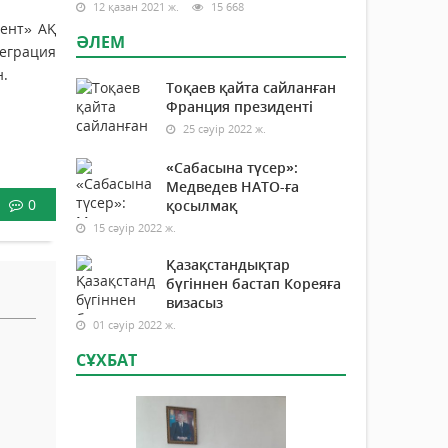
12 қазан 2021 ж.
15 668
тент» АҚ
ӘЛЕМ
еграция
н.
Тоқаев қайта сайланған
Франция президенті
25 сәуір 2022 ж.
«Сабасына түсер»:
Медведев НАТО-ға
0
қосылмақ
15 сәуір 2022 ж.
Қазақстандықтар
бүгіннен бастап Кореяға
визасыз
01 сәуір 2022 ж.
СҰХБАТ