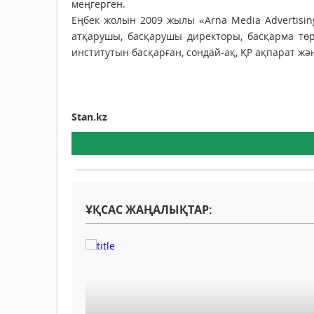
меңгерген.
Еңбек жолын 2009 жылы «Arna Media Advertisi
атқарушы, басқарушы директоры, басқарма тө
институтын басқарған, сондай-ақ, ҚР ақпарат ж
Stan.kz
ҰҚСАС ЖАҢАЛЫҚТАР: