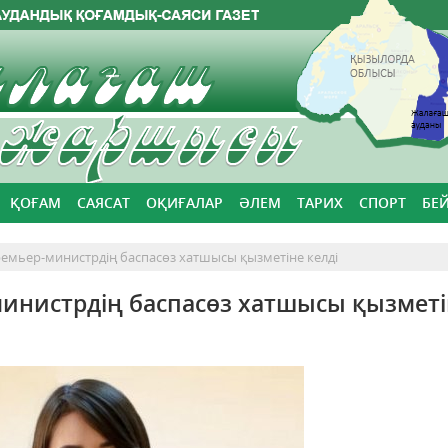
ҚОҒАМ
САЯСАТ
ОҚИҒАЛАР
ӘЛЕМ
ТАРИХ
СПОРТ
БЕ
емьер-министрдің баспасөз хатшысы қызметіне келді
инистрдің баспасөз хатшысы қызметі