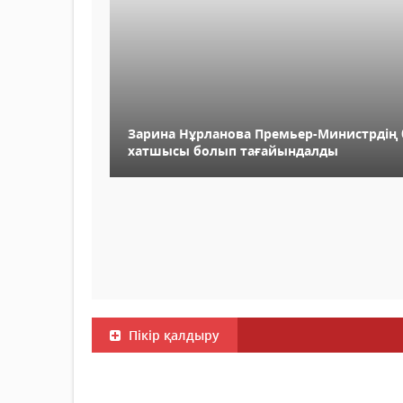
Зарина Нұрланова Премьер-Министрдің 
хатшысы болып тағайындалды
Пікір қалдыру