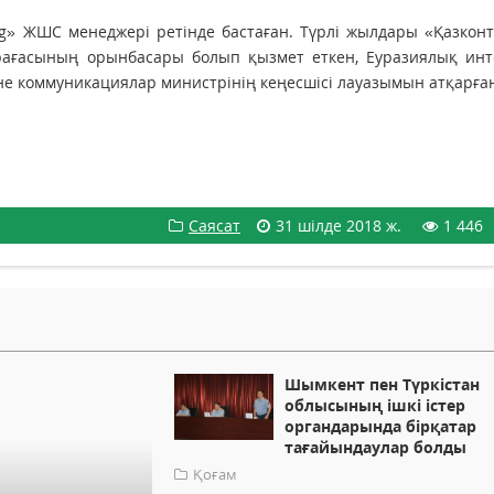
ng» ЖШС менеджері ретінде бастаған. Түрлі жылдары «Қазкон
рағасының орынбасары болып қызмет еткен, Еуразиялық инт
әне коммуникациялар министрінің кеңесшісі лауазымын атқарға
Саясат
31 шілде 2018 ж.
1 446
Шымкент пен Түркістан
облысының ішкі істер
органдарында бірқатар
тағайындаулар болды
Қоғам