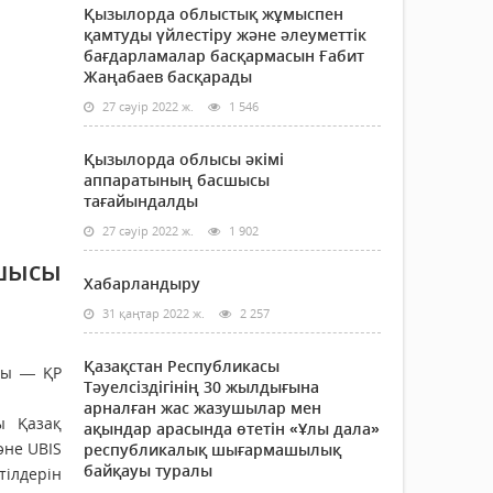
Қызылорда облыстық жұмыспен
қамтуды үйлестіру және әлеуметтік
бағдарламалар басқармасын Ғабит
Жаңабаев басқарады
27 сәуір 2022 ж.
1 546
Қызылорда облысы әкімі
аппаратының басшысы
тағайындалды
27 сәуір 2022 ж.
1 902
шысы
Хабарландыру
31 қаңтар 2022 ж.
2 257
Қазақстан Республикасы
сы — ҚР
Тәуелсіздігінің 30 жылдығына
арналған жас жазушылар мен
ы Қазақ
ақындар арасында өтетін «Ұлы дала»
әне UBIS
республикалық шығармашылық
байқауы туралы
ілдерін