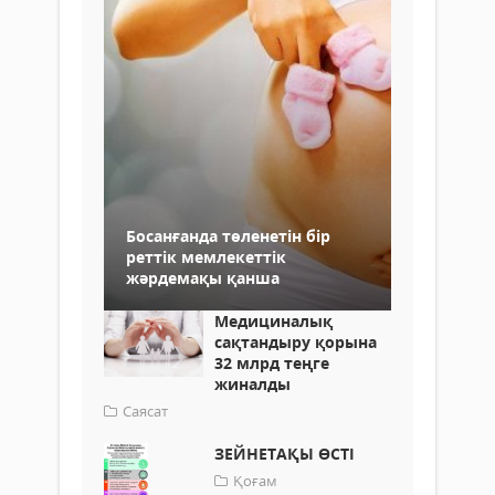
Босанғанда төленетін бір
реттік мемлекеттік
жәрдемақы қанша
Медициналық
сақтандыру қорына
32 млрд теңге
жиналды
Саясат
ЗЕЙНЕТАҚЫ ӨСТІ
Қоғам