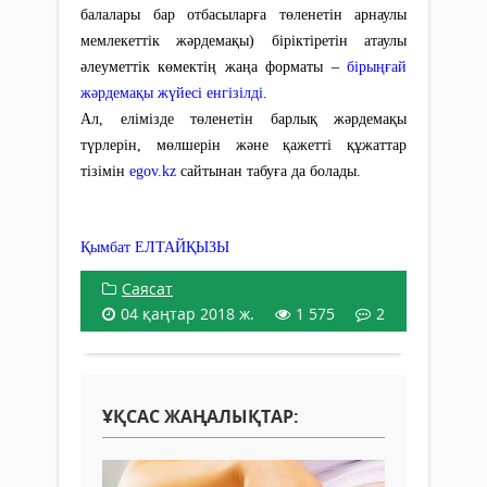
балалары бар отбасыларға төленетін арнаулы
мемлекеттік жәрдемақы) біріктіретін атаулы
әлеуметтік көмектің жаңа форматы –
бірыңғай
жәрдемақы жүйесі енгізілді.
Ал, елімізде төленетін барлық жәрдемақы
түрлерін, мөлшерін және қажетті құжаттар
тізімін
egov.kz
сайтынан табуға да болады.
Қымбат ЕЛТАЙҚЫЗЫ
Саясат
04 қаңтар 2018 ж.
1 575
2
ҰҚСАС ЖАҢАЛЫҚТАР: