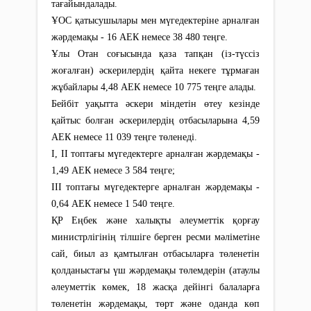
тағайындалады.
ҰОС қатысушылары мен мүгедектеріне арналған
жәрдемақы - 16 АЕК немесе 38 480 теңге.
Ұлы Отан соғысында қаза тапқан (із-түссіз
жоғалған) әскерилердің қайта некеге тұрмаған
жұбайлары 4,48 АЕК немесе 10 775 теңге алады.
Бейбіт уақытта әскери міндетін өтеу кезінде
қайтыс болған әскерилердің отбасыларына 4,59
АЕК немесе 11 039 теңге төленеді.
I, II топтағы мүгедектерге арналған жәрдемақы -
1,49 АЕК немесе 3 584 теңге;
III топтағы мүгедектерге арналған жәрдемақы -
0,64 АЕК немесе 1 540 теңге.
ҚР Еңбек және халықты әлеуметтік қорғау
министрлігінің тілшіге берген ресми мәліметіне
сай, биыл аз қамтылған отбасыларға төленетін
қолданыстағы үш жәрдемақы төлемдерін (атаулы
әлеуметтік көмек, 18 жасқа дейінгі балаларға
төленетін жәрдемақы, төрт және оданда көп