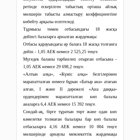
ретінде ескерілген табыстың орташа айлық
мөлшерін табысты алмастыру коэффициентіне
көбейту арқылы есептеледі.
Тұрмысы төмен отбасындағы 18 жасқа
дейінгі балаларға арналған жәрдемақы:
Отбасы қарауындағы әр балаға 18 жасқа толғанға
дейін - 1,05 АЕК немесе 2 525,25 теңге.
Мүгедек баланы тәрбиелеп отырған отбасына -
1,05 АЕК немесе 29 698,2 теңге.
«Алтын алқа», «Күміс алқа» белгілерімен
марапатталған немесе бұрын «Батыр ана» атағын
алған, I және II дәрежелі «Ана даңқы»
ордендерімен марапатталған көп балалы
аналарға 6,4 АЕК немесе 15 392 теңге.
Сондай-ақ, бірге тұратын төрт және одан көп
кәмелетке толмаған балалары бар көп балалы
отбасыларға 4,16 АЕК немесе 10 004 теңге
мөлшерінде арнаулы мемлекеттік жәрдемақы