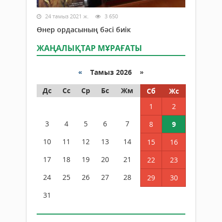
24 тамыз 2021 ж.
3 650
Өнер ордасының бәсі биік
ЖАҢАЛЫҚТАР МҰРАҒАТЫ
«
Тамыз 2026 »
Дс
Сс
Ср
Бс
Жм
Сб
Жс
1
2
3
4
5
6
7
8
9
10
11
12
13
14
15
16
17
18
19
20
21
22
23
24
25
26
27
28
29
30
31