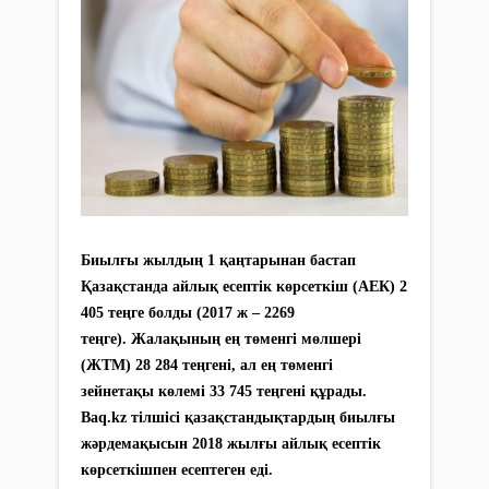
Биылғы жылдың 1 қаңтарынан бастап
Қазақстанда айлық есептік көрсеткіш (АЕК) 2
405 теңге болды (2017 ж – 2269
теңге). Жалақының ең төменгі мөлшері
(ЖТМ) 28 284 теңгені, ал ең төменгі
зейнетақы көлемі 33 745 теңгені құрады.
Baq.kz тілшісі қазақстандықтардың биылғы
жәрдемақысын 2018 жылғы айлық есептік
көрсеткішпен есептеген еді.