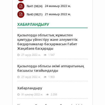
24 мамыр 2022 ж.
№41 (9824)
21 мамыр 2022 ж.
№40 (9821)
ХАБАРЛАНДЫРУ
Қызылорда облыстық жұмыспен
қамтуды үйлестіру және әлеуметтік
бағдарламалар басқармасын Ғабит
Жаңабаев басқарады
27 сәуір 2022 ж.
1 547
Қызылорда облысы әкімі аппаратының
басшысы тағайындалды
27 сәуір 2022 ж.
1 903
Хабарландыру
31 қаңтар 2022 ж.
2 258