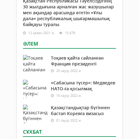
Қазақстан Республикасы Тәуелсіздігінің
30 жылдығына арналған жас жазушылар
мен ақындар арасында өтетін «Ұлы
дала» республикалық шығармашылық
байқауы туралы
12 қазан 2021 ж.
15 678
ӘЛЕМ
Тоқаев қайта сайланған
Франция президенті
25 сәуір 2022 ж.
«Сабасына түсер»: Медведев
НАТО-ға қосылмақ
15 сәуір 2022 ж.
Қазақстандықтар бүгіннен
бастап Кореяға визасыз
01 сәуір 2022 ж.
СҰХБАТ