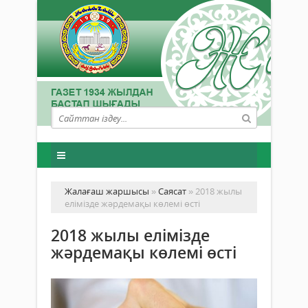
Жалағаш жаршысы
»
Саясат
» 2018 жылы
елімізде жәрдемақы көлемі өсті
2018 жылы елімізде
жәрдемақы көлемі өсті