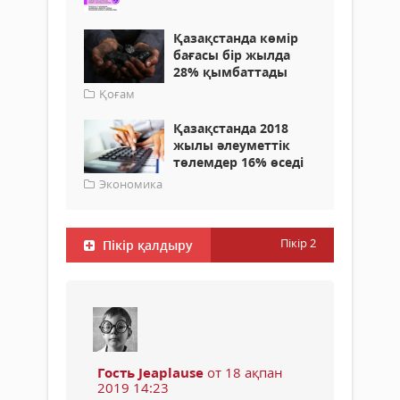
Қазақстанда көмір
бағасы бір жылда
28% қымбаттады
Қоғам
Қазақстанда 2018
жылы әлеуметтік
төлемдер 16% өседі
Экономика
Пікір
2
Пікір қалдыру
Гость Jeaplause
от 18 ақпан
2019 14:23