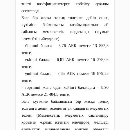
тиісті коэффициенттерге көбейту арқылы
есептеледі.
Бала бiр жасқа толық толғанға дейiн оның
күтiмiне байланысты тағайындалатын ай
сайынғы мемлекеттік жәрдемақы (жұмыс
істемейтін әйелдерге):
- бірінші балаға – 5,76 АЕК немесе 13 852,8
теңге;
- екінші балаға – 6,81 АЕК немесе 16 378,05
теңге;
- үшінші балаға – 7,85 АЕК немесе 18 879,25
теңге;
- төртінші және одан кейінгі балаларға – 8,90
АЕК немесе 21 404,5 теңге.
Бала күтіміне байланысты бiр жасқа толық
толғанға дейiн төленетін ай сайынғы әлеуметтік
төлем (Мемлекеттік әлеуметтік сақтандыру
қорынан жұмыс істейтін әйелдерге) мөлшері
әлеуметтік аударымдарды есептеу объектісі