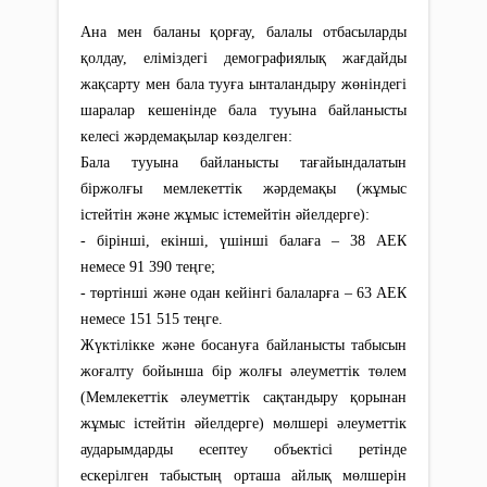
Ана мен баланы қорғау, балалы отбасыларды
қолдау, еліміздегі демографиялық жағдайды
жақсарту мен бала тууға ынталандыру жөніндегі
шаралар кешенінде бала тууына байланысты
келесі жәрдемақылар көзделген:
Бала тууына байланысты тағайындалатын
бiржолғы мемлекеттік жәрдемақы (жұмыс
істейтін және жұмыс істемейтін әйелдерге):
- бірінші, екінші, үшінші балаға – 38 АЕК
немесе 91 390 теңге;
- төртінші және одан кейінгі балаларға – 63 АЕК
немесе 151 515 теңге.
Жүктілікке және босануға байланысты табысын
жоғалту бойынша бір жолғы әлеуметтік төлем
(Мемлекеттік әлеуметтік сақтандыру қорынан
жұмыс істейтін әйелдерге) мөлшері әлеуметтік
аударымдарды есептеу объектісі ретінде
ескерілген табыстың орташа айлық мөлшерін