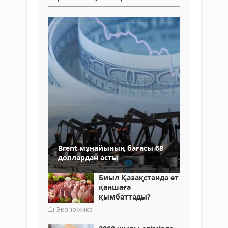
Brent мұнайының бағасы 68
доллардан асты
Биыл Қазақстанда ет
қаншаға
қымбаттады?
Экономика