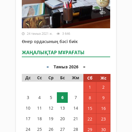
24 тамыз 2021 ж.
3 646
Өнер ордасының бәсі биік
ЖАҢАЛЫҚТАР МҰРАҒАТЫ
«
Тамыз 2026 »
Дс
Сс
Ср
Бс
Жм
Сб
Жс
1
2
3
4
5
6
7
8
9
10
11
12
13
14
15
16
17
18
19
20
21
22
23
24
25
26
27
28
29
30