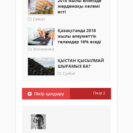
2018 жылы елімізде
жәрдемақы көлемі
өсті
Саясат
Қазақстанда 2018
жылы әлеуметтік
төлемдер 16% өседі
Экономика
ҚЫСТАН ҚЫСЫЛМАЙ
ШЫҒАМЫЗ БА?
Сұхбат
Пікір
2
Пікір қалдыру