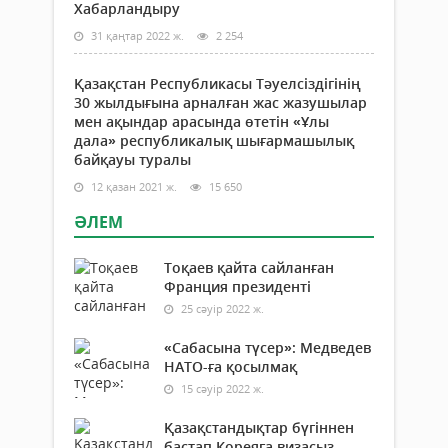
Хабарландыру
31 қаңтар 2022 ж.
2 254
Қазақстан Республикасы Тәуелсіздігінің
30 жылдығына арналған жас жазушылар
мен ақындар арасында өтетін «Ұлы
дала» республикалық шығармашылық
байқауы туралы
12 қазан 2021 ж.
15 650
ӘЛЕМ
Тоқаев қайта сайланған
Франция президенті
25 сәуір 2022 ж.
«Сабасына түсер»: Медведев
НАТО-ға қосылмақ
15 сәуір 2022 ж.
Қазақстандықтар бүгіннен
бастап Кореяға визасыз