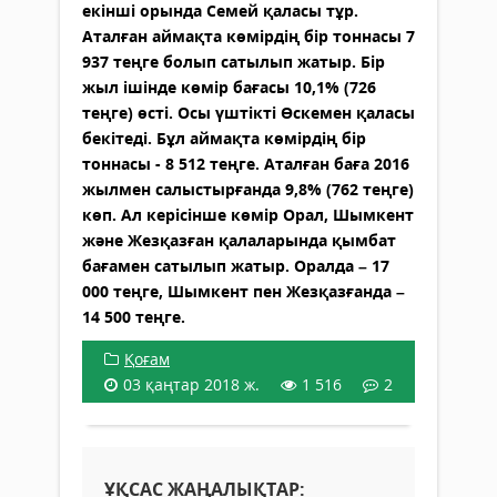
екінші орында Семей қаласы тұр.
Аталған аймақта көмірдің бір тоннасы 7
937 теңге болып сатылып жатыр. Бір
жыл ішінде көмір бағасы 10,1% (726
теңге) өсті. Осы үштікті Өскемен қаласы
бекітеді. Бұл аймақта көмірдің бір
тоннасы - 8 512 теңге. Аталған баға 2016
жылмен салыстырғанда 9,8% (762 теңге)
көп. Ал керісінше көмір Орал, Шымкент
және Жезқазған қалаларында қымбат
бағамен сатылып жатыр. Оралда – 17
000 теңге, Шымкент пен Жезқазғанда –
14 500 теңге.
Қоғам
03 қаңтар 2018 ж.
1 516
2
ҰҚСАС ЖАҢАЛЫҚТАР: