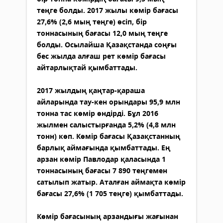
теңге болды. 2017 жылы көмір бағасы
27,6% (2,6 мың теңге) өсіп, бір
тоннасының бағасы 12,0 мың теңге
болды. Осылайша Қазақстанда соңғы
бес жылда алғаш рет көмір бағасы
айтарлықтай қымбаттады.
2017 жылдың қаңтар-қараша
айларында тау-кен орындары 95,9 млн
тонна тас көмір өндірді. Бұл 2016
жылмен салыстырғанда 5,2% (4,8 млн
тонн) көп. Көмір бағасы Қазақстанның
барлық аймағында қымбаттады. Ең
арзан көмір Павлодар қаласында 1
тоннасының бағасы 7 890 теңгемен
сатылып жатыр. Аталған аймақта көмір
бағасы 27,6% (1 705 теңге) қымбаттады.
Көмір бағасының арзандығы жағынан