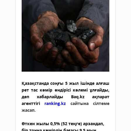
Қазақстанда соңғы 5 жыл ішінде алғаш
рет тас көмір өндірісі көлемі ұлғайды,
деп хабарлайды Baq.kz ақпарат
агенттігі
ranking.kz
сайтына сілтеме
жасап.
Өткен жылы 0,5% (52 теңге) арзандап,
бір тонна көмірдің бағасы 9,5 мың