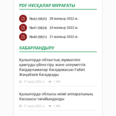
PDF НҰСҚАЛАР МҰРАҒАТЫ
28 мамыр 2022 ж.
№42 (9825)
24 мамыр 2022 ж.
№41 (9824)
21 мамыр 2022 ж.
№40 (9821)
ХАБАРЛАНДЫРУ
Қызылорда облыстық жұмыспен
қамтуды үйлестіру және әлеуметтік
бағдарламалар басқармасын Ғабит
Жаңабаев басқарады
27 сәуір 2022 ж.
1 540
Қызылорда облысы әкімі аппаратының
басшысы тағайындалды
27 сәуір 2022 ж.
1 900