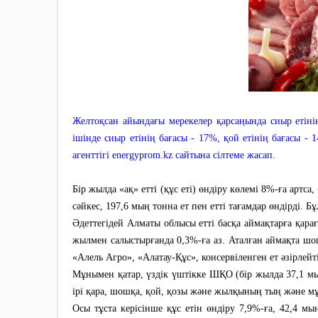
Желтоқсан айындағы мерекелер қарсаңында сиыр етінің
ішінде сиыр етінің бағасы - 17%, қой етінің бағасы -
агенттігі energyprom.kz сайтына сілтеме жасап.
Бір жылда «ақ» етті (құс еті) өндіру көлемі 8%-ға артс
сәйкес, 197,6 мың тонна ет пен етті тағамдар өндірді. 
Әдеттегідей Алматы облысы етті басқа аймақтарға қара
жылмен салыстырғанда 0,3%-ға аз. Аталған аймақта шо
«Алель Агро», «Алатау-Құс», консервіленген ет әзірле
Мұнымен қатар, үздік үштікке ШҚО (бір жылда 37,1 мы
ірі қара, шошқа, қой, қозы және жылқының тың және мұз
Осы тұста керісінше құс етін өндіру 7,9%-ға, 42,4 мы