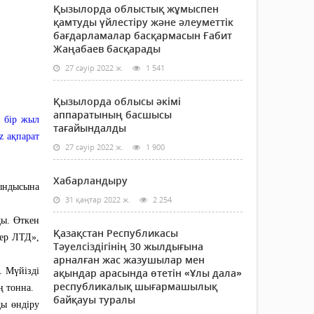
Қызылорда облыстық жұмыспен
қамтуды үйлестіру және әлеуметтік
бағдарламалар басқармасын Ғабит
Жаңабаев басқарады
27 сәуір 2022 ж.
1 541
Қызылорда облысы әкімі
аппаратының басшысы
ы бір жыл
тағайындалды
z ақпарат
27 сәуір 2022 ж.
1 900
Хабарландыру
тындысына
31 қаңтар 2022 ж.
2 254
ды. Өткен
Қазақстан Республикасы
гер ЛТД»,
Тәуелсіздігінің 30 жылдығына
арналған жас жазушылар мен
. Мүйізді
ақындар арасында өтетін «Ұлы дала»
республикалық шығармашылық
ң тонна.
байқауы туралы
ды өндіру