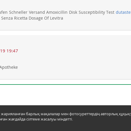
fen Schneller Versand Amoxicillin Disk Susceptibility Test
dutaste
 Senza Ricetta Dosage Of Levitra
19 19:47
 Apotheke
а жарияланған барлық мақалалар мен фотосуреттердің авторлық құқы
ған жағдайда сілтеме жасалуы міндетті.