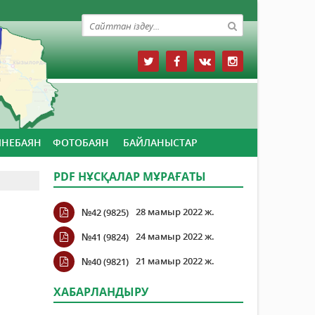
ЙНЕБАЯН
ФОТОБАЯН
БАЙЛАНЫСТАР
PDF НҰСҚАЛАР МҰРАҒАТЫ
28 мамыр 2022 ж.
№42 (9825)
24 мамыр 2022 ж.
№41 (9824)
21 мамыр 2022 ж.
№40 (9821)
ХАБАРЛАНДЫРУ