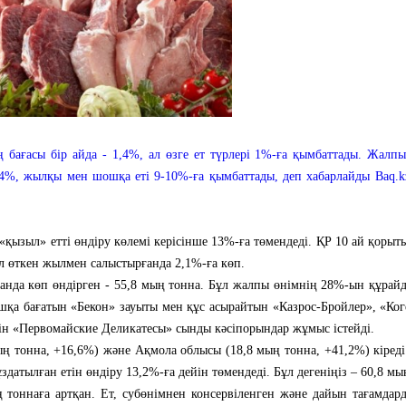
 бағасы бір айда - 1,4%, ал өзге ет түрлері 1%-ға қымбаттады. Жалп
 14%, жылқы мен шошқа еті 9-10%-ға қымбаттады, деп хабарлайды Baq.k
а, «қызыл» етті өндіру көлемі керісінше 13%-ға төмендеді. ҚР 10 ай қоры
Бұл өткен жылмен салыстырғанда 2,1%-ға көп.
ғанда көп өндірген - 55,8 мың тонна. Бұл жалпы өнімнің 28%-ын құрай
шқа бағатын «Бекон» зауыты мен құс асырайтын «Казрос-Бройлер», «Ко
йтін «Первомайские Деликатесы» сынды кәсіпорындар жұмыс істейді.
ң тонна, +16,6%) және Ақмола облысы (18,8 мың тонна, +41,2%) кіреді
датылған етін өндіру 13,2%-ға дейін төмендеді. Бұл дегеніңіз – 60,8 мы
ң тоннаға артқан. Ет, субөнімнен консервіленген және дайын тағамдар