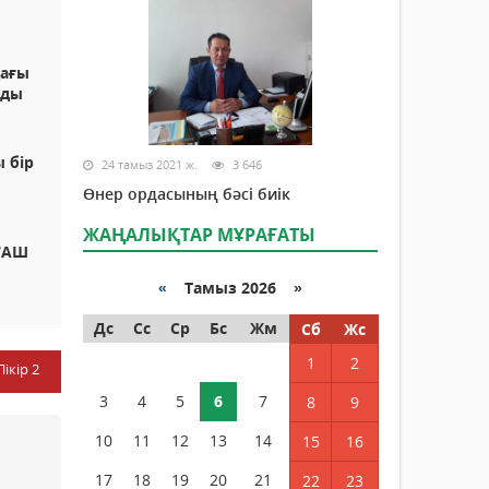
дағы
лды
 бір
24 тамыз 2021 ж.
3 646
Өнер ордасының бәсі биік
ЖАҢАЛЫҚТАР МҰРАҒАТЫ
ҒАШ
«
Тамыз 2026 »
Дс
Сс
Ср
Бс
Жм
Сб
Жс
1
2
Пікір
2
3
4
5
6
7
8
9
10
11
12
13
14
15
16
17
18
19
20
21
22
23