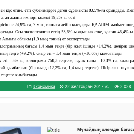
ен құс етіне, етті субөнімдерге деген сұранысты 83,5%-ға орындады. Имп
а, ал жалпы импорт көлемі 19,2%-ға өсті.
рісінше 24,9%-ға, 7 мың тоннаға дейін қысқарды. ҚР АШМ мәліметінше,
орттады. Осы экспортталған еттің 53,6%-ы «қызыл» етке, қалған 46,4%-ы 
не Алматы облысы (1,9 мың тонна) ет экспорттады.
лограмының бағасы 1,4 мың теңге (бір жыл ішінде +14,2%), дәлірек шо
 мың теңге (+9,2%), сиыр еті – 1,4 мың теңге (+16,6%) қымбаттады.
 еті - 5%-ға, килограмы 750,3 теңгеге, тауық саны - 10,3%-ға, килогр
 қымбатаған (бір жылда 12,2%-ға, 1,4 мың теңгеге). Пісірілген шұжық
ң теңгеге қымбаттады
Экономика
22 желтоқсан 2017 ж.
2 028
Мұнайдың әлемдік бағас