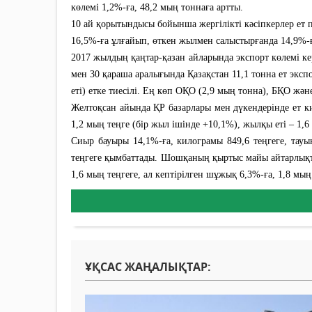
көлемі 1,2%-ға, 48,2 мың тоннаға артты.
10 ай қорытындысы бойынша жергілікті кәсіпкерлер ет п
16,5%-ға ұлғайып, өткен жылмен салыстырғанда 14,9%-ғ
2017 жылдың қаңтар-қазан айларында экспорт көлемі ке
мен 30 қараша аралығында Қазақстан 11,1 тонна ет эксп
еті) етке тиесілі. Ең көп ОҚО (2,9 мың тонна), БҚО жә
Желтоқсан айында ҚР базарлары мен дүкендерінде ет ки
1,2 мың теңге (бір жыл ішінде +10,1%), жылқы еті – 1,6
Сиыр бауыры 14,1%-ға, килограмы 849,6 теңгеге, тауық
теңгеге қымбаттады. Шошқаның қыртыс майы айтарлықтай
1,6 мың теңгеге, ал кептірілген шұжық 6,3%-ға, 1,8 мы
ҰҚСАС ЖАҢАЛЫҚТАР: