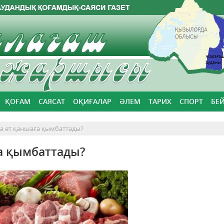
ҚОҒАМ
САЯСАТ
ОҚИҒАЛАР
ӘЛЕМ
ТАРИХ
СПОРТ
БЕ
а ет қаншаға қымбаттады?
а қымбаттады?