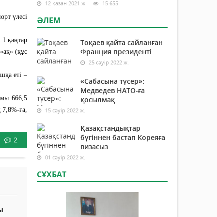
12 қазан 2021 ж.
15 655
орт үлесі
ӘЛЕМ
 1 қаңтар
Тоқаев қайта сайланған
Франция президенті
«ақ» (құс
25 сәуір 2022 ж.
шқа еті –
«Сабасына түсер»:
Медведев НАТО-ға
амы 666,5
қосылмақ
 7,8%-ға,
15 сәуір 2022 ж.
Қазақстандықтар
бүгіннен бастап Кореяға
2
визасыз
01 сәуір 2022 ж.
СҰХБАТ
ы