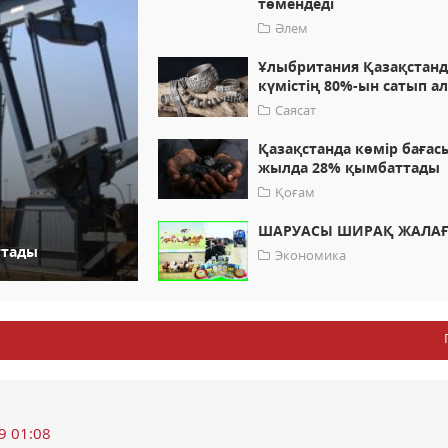
төмендеді
Әлем
Ұлыбритания Қазақстан
күмістің 80%-ын сатып а
Саясат
Қазақстанда көмір бағасы
жылда 28% қымбаттады
Қоғам
ШАРУАСЫ ШИРАҚ ЖАЛА
ттады
Экономика
9 01:08