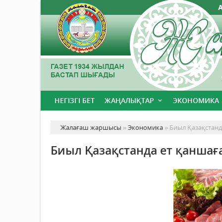
НЕГІЗГІ БЕТ
ЖАҢАЛЫҚТАР
ЭКОНОМИКА
Жалағаш жаршысы
»
Экономика
» Биыл Қазақстанд
Биыл Қазақстанда ет қаншағ