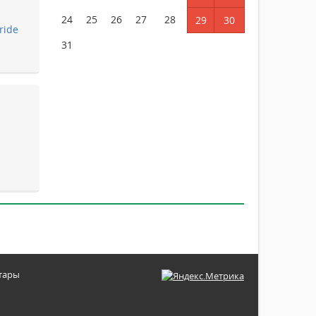
24
25
26
27
28
29
30
ride
31
қтары