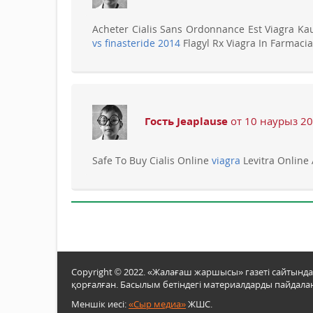
Acheter Cialis Sans Ordonnance Est Viagra Kau
vs finasteride 2014
Flagyl Rx Viagra In Farmacia
Гость Jeaplause
от 10 наурыз 20
Safe To Buy Cialis Online
viagra
Levitra Online
Copyright © 2022. «Жалағаш жаршысы» газеті сайтынд
қорғалған. Басылым бетіндегі материалдарды пайдалан
Меншік иесі:
«Сыр медиа»
ЖШС.