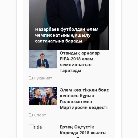
Назарбаев футболдан Әлем
чемпионатының ашылу
салтанатына барады
Отандық арналар
FIFA-2018 әлем
чемпионатын
таратады
Руханият
Әлем көз тіккен бокс
кешінен бұрын
Головкин мен
Мартиросян кездесті
Спорт
Ертең Оңтүстік
Кореяда 2018 жылғы