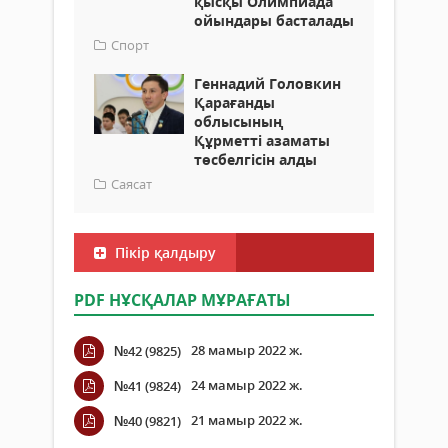
қысқы Олимпиада
ойындары басталады
Спорт
Геннадий Головкин
Қарағанды
облысының
Құрметті азаматы
төсбелгісін алды
Саясат
Пікір қалдыру
PDF НҰСҚАЛАР МҰРАҒАТЫ
28 мамыр 2022 ж.
№42 (9825)
24 мамыр 2022 ж.
№41 (9824)
21 мамыр 2022 ж.
№40 (9821)