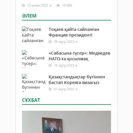
12 қазан 2021 ж.
15 689
ӘЛЕМ
Тоқаев қайта сайланған
Франция президенті
25 сәуір 2022 ж.
«Сабасына түсер»: Медведев
НАТО-ға қосылмақ
15 сәуір 2022 ж.
Қазақстандықтар бүгіннен
бастап Кореяға визасыз
01 сәуір 2022 ж.
СҰХБАТ