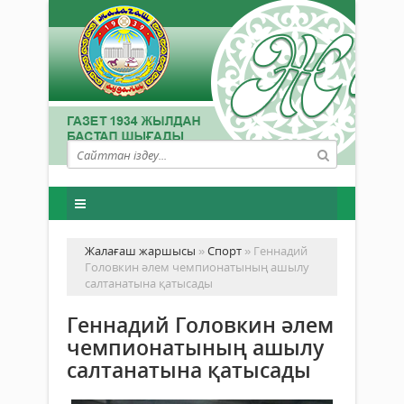
Жалағаш жаршысы
»
Спорт
» Геннадий
Головкин әлем чемпионатының ашылу
салтанатына қатысады
Геннадий Головкин әлем
чемпионатының ашылу
салтанатына қатысады