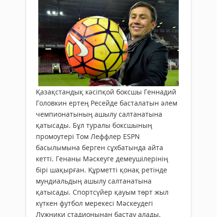
Қазақстандық кәсіпқой боксшы Геннадий
Головкин ертең Ресейде басталатын әлем
чемпионатының ашылу салтанатына
қатысады. Бұл туралы боксшының
промоутері Том Леффлер ESPN
басылымына берген сұхбатында айта
кетті. Генаны Мәскеуге демеушілерінің
бірі шақырған. Құрметті қонақ ретінде
мундиальдың ашылу салтанатына
қатысады. Спортсүйер қауым төрт жыл
күткен футбол мерекесі Мәскеудегі
Лужники стадионынан бастау алады.