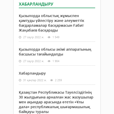
ХАБАРЛАНДЫРУ
Қызылорда облыстық жұмыспен
қамтуды үйлестіру және әлеуметтік
бағдарламалар басқармасын Ғабит
Жаңабаев басқарады
27 сәуір 2022 ж.
1 549
Қызылорда облысы әкімі аппаратының
басшысы тағайындалды
27 сәуір 2022 ж.
1 904
Хабарландыру
31 қаңтар 2022 ж.
2 259
Қазақстан Республикасы Тәуелсіздігінің
30 жылдығына арналған жас жазушылар
мен ақындар арасында өтетін «Ұлы
дала» республикалық шығармашылық
байқауы туралы