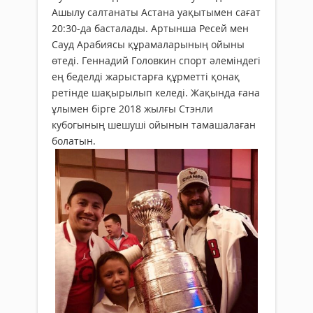
Ашылу салтанаты Астана уақытымен сағат
20:30-да басталады. Артынша Ресей мен
Сауд Арабиясы құрамаларының ойыны
өтеді. Геннадий Головкин спорт әлеміндегі
ең беделді жарыстарға құрметті қонақ
ретінде шақырылып келеді. Жақында ғана
ұлымен бірге 2018 жылғы Стэнли
кубогының шешуші ойынын тамашалаған
болатын.