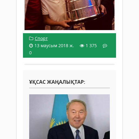
Спорт
13 маусым 2018 ж.
1 375
0
ҰҚСАС ЖАҢАЛЫҚТАР: