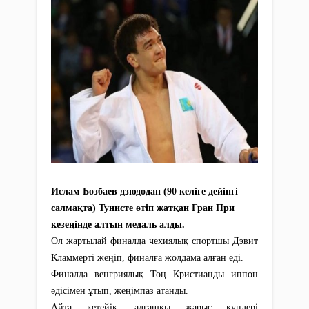
Ислам Бозбаев дзюдодан (90 келіге дейінгі
салмақта) Тунисте өтіп жатқан Гран При
кезеңінде алтын медаль алды.
Ол жартылай финалда чехиялық спортшы Дэвит
Кламмерті жеңіп, финалға жолдама алған еді.
Финалда венгриялық Тоц Кристианды иппон
әдісімен ұтып, жеңімпаз атанды.
Айта кетейік, алғашқы жарыс күндері