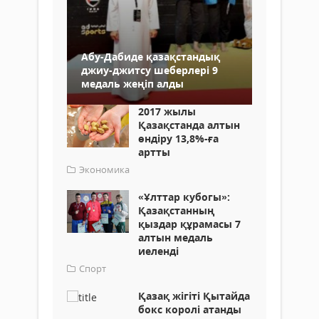
Абу-Дабиде қазақстандық
джиу-джитсу шеберлері 9
медаль жеңіп алды
2017 жылы
Қазақстанда алтын
өндіру 13,8%-ға
артты
Экономика
«Ұлттар кубогы»:
Қазақстанның
қыздар құрамасы 7
алтын медаль
иеленді
Спорт
Қазақ жігіті Қытайда
бокс королі атанды