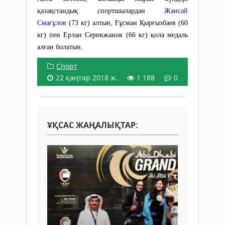
қазақстандық спортшылардан
Жансай
Смағұлов
(73 кг) алтын, Ғұсман Қырғызбаев (60
кг) пен Ерлан Серикжанов (66 кг) қола медаль
алған болатын.
Спорт
22 қаңтар 2018 ж.
1 188
0
ҰҚСАС ЖАҢАЛЫҚТАР: