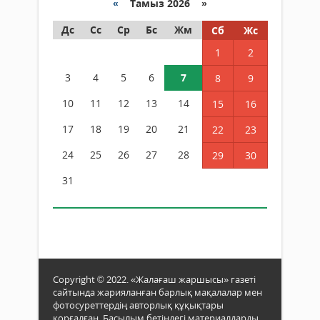
«
Тамыз 2026 »
Дс
Сс
Ср
Бс
Жм
Сб
Жс
1
2
3
4
5
6
7
8
9
10
11
12
13
14
15
16
17
18
19
20
21
22
23
24
25
26
27
28
29
30
31
Copyright © 2022. «Жалағаш жаршысы» газеті
сайтында жарияланған барлық мақалалар мен
фотосуреттердің авторлық құқықтары
қорғалған. Басылым бетіндегі материалдарды