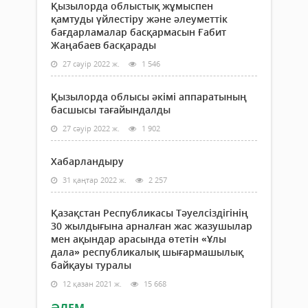
Қызылорда облыстық жұмыспен
қамтуды үйлестіру және әлеуметтік
бағдарламалар басқармасын Ғабит
Жаңабаев басқарады
27 сәуір 2022 ж.
1 546
Қызылорда облысы әкімі аппаратының
басшысы тағайындалды
27 сәуір 2022 ж.
1 902
Хабарландыру
31 қаңтар 2022 ж.
2 257
Қазақстан Республикасы Тәуелсіздігінің
30 жылдығына арналған жас жазушылар
мен ақындар арасында өтетін «Ұлы
дала» республикалық шығармашылық
байқауы туралы
12 қазан 2021 ж.
15 668