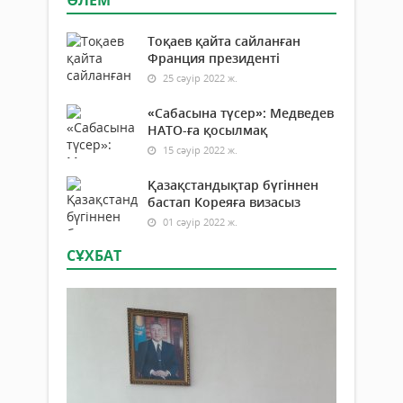
ӘЛЕМ
Тоқаев қайта сайланған
Франция президенті
25 сәуір 2022 ж.
«Сабасына түсер»: Медведев
НАТО-ға қосылмақ
15 сәуір 2022 ж.
Қазақстандықтар бүгіннен
бастап Кореяға визасыз
01 сәуір 2022 ж.
СҰХБАТ