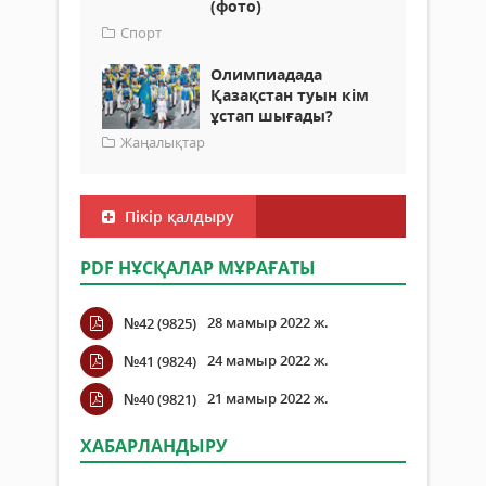
(фото)
Спорт
Олимпиадада
Қазақстан туын кім
ұстап шығады?
Жаңалықтар
Пікір қалдыру
PDF НҰСҚАЛАР МҰРАҒАТЫ
28 мамыр 2022 ж.
№42 (9825)
24 мамыр 2022 ж.
№41 (9824)
21 мамыр 2022 ж.
№40 (9821)
ХАБАРЛАНДЫРУ