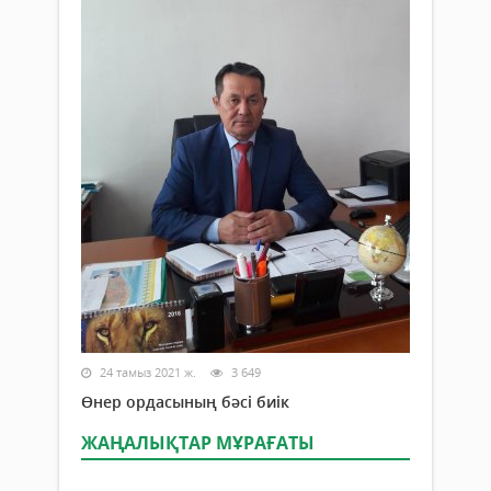
24 тамыз 2021 ж.
3 649
Өнер ордасының бәсі биік
ЖАҢАЛЫҚТАР МҰРАҒАТЫ