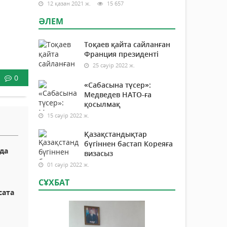
12 қазан 2021 ж.
15 657
ӘЛЕМ
Тоқаев қайта сайланған
Франция президенті
25 сәуір 2022 ж.
0
«Сабасына түсер»:
Медведев НАТО-ға
қосылмақ
15 сәуір 2022 ж.
Қазақстандықтар
бүгіннен бастап Кореяға
да
визасыз
01 сәуір 2022 ж.
СҰХБАТ
сата