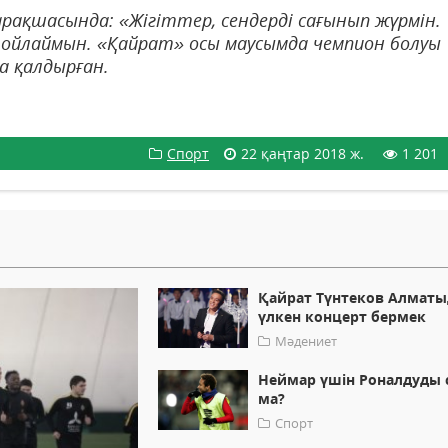
парақшасында: «Жігіттер, сендерді сағынып жүрмін.
 ойлаймын. «Қайрат» осы маусымда чемпион болуы
ба қалдырған.
Спорт
22 қаңтар 2018 ж.
1 201
Қайрат Түнтеков Алматы
үлкен концерт бермек
Мәдениет
Неймар үшін Роналдуды 
ма?
Спорт