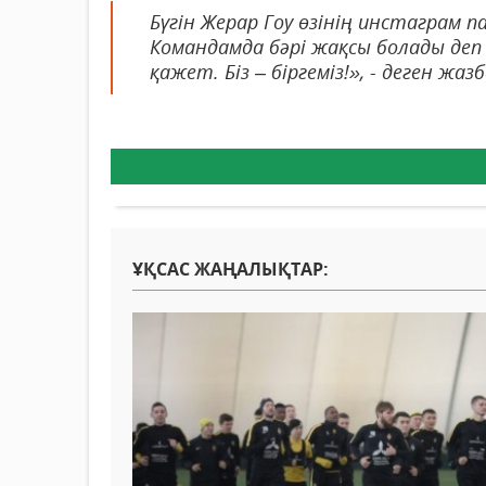
Бүгін Жерар Гоу өзінің инстаграм 
Командамда бәрі жақсы болады деп
қажет. Біз – біргеміз!», - деген жаз
ҰҚСАС ЖАҢАЛЫҚТАР: