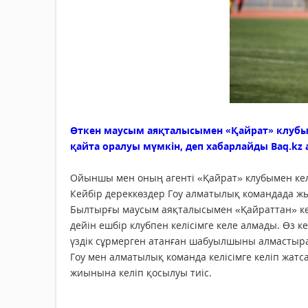
Өткен маусым аяқталысымен «Қайрат» клуб
қайта оралуы мүмкін, деп хабарлайды Baq.kz 
Ойыншы мен оның агенті «Қайрат» клубымен келі
Кейбір дереккөздер Гоу алматылық командада жы
Былтырғы маусым аяқталысымен «Қайраттан» кетке
дейін ешбір клубпен келісімге келе алмады. Өз к
үздік сұрмерген атанған шабуылшыны алмастыра
Гоу мен алматылық команда келісімге келіп жат
жиынына келіп қосылуы тиіс.