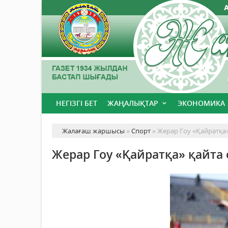
НЕГІЗГІ БЕТ
ЖАҢАЛЫҚТАР
ЭКОНОМИКА
Жалағаш жаршысы
»
Спорт
» Жерар Гоу «Қайратқа»
Жерар Гоу «Қайратқа» қайта 