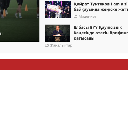
Қайрат Түнтеков I am a si
байқауында жеңіске жетт
Мәдениет
Елбасы БҰҰ Қауіпсіздік
Кеңесінде өтетін брифин
ті
қатысады
Жаңалықтар