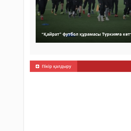
“Қайрат” футбол құрамасы Түркияға кет
Пікір қалдыру