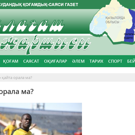
ҚОҒАМ
САЯСАТ
ОҚИҒАЛАР
ӘЛЕМ
ТАРИХ
СПОРТ
БЕ
 қайта орала ма?
орала ма?