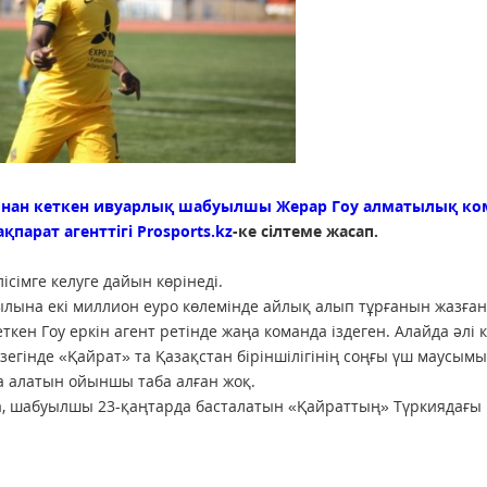
ынан кеткен ивуарлық шабуылшы Жерар Гоу алматылық ко
ақпарат агенттігі
Prosports.kz
-ке сілтеме жасап.
сімге келуге дайын көрінеді.
лына екі миллион еуро көлемінде айлық алып тұрғанын жазған
н Гоу еркін агент ретінде жаңа команда іздеген. Алайда әлі 
езегінде «Қайрат» та Қазақстан біріншілігінің соңғы үш маусым
 алатын ойыншы таба алған жоқ.
са, шабуылшы 23-қаңтарда басталатын «Қайраттың» Түркиядағы