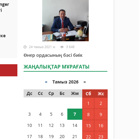
nger
і
гке
24 тамыз 2021 ж.
3 648
Өнер ордасының бәсі биік
ЖАҢАЛЫҚТАР МҰРАҒАТЫ
«
Тамыз 2026 »
Дс
Сс
Ср
Бс
Жм
Сб
Жс
1
2
3
4
5
6
7
8
9
10
11
12
13
14
15
16
17
18
19
20
21
22
23