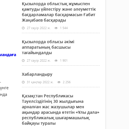
Қызылорда облыстық жұмыспен
қамтуды үйлестіру және әлеуметтік
бағдарламалар басқармасын Ғабит
Жаңабаев басқарады
27 сәуір 2022 ж.
1 544
Қызылорда облысы әкімі
аппаратының басшысы
тағайындалды
мандаға
27 сәуір 2022 ж.
1 901
Хабарландыру
.
31 қаңтар 2022 ж.
2 256
күнге
ында
Қазақстан Республикасы
Тәуелсіздігінің 30 жылдығына
арналған жас жазушылар мен
ақындар арасында өтетін «Ұлы дала»
республикалық шығармашылық
байқауы туралы