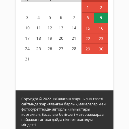
1
2
3
4
5
6
7
8
9
10
11
12
13
14
15
16
17
18
19
20
21
22
23
24
25
26
27
28
29
30
31
Copyright © 2022. «Жалағаш жаршысы» газеті
сайтында жарияланған барлық мақалалар мен
фотосуреттердің авторлық құқықтары
қорғалған. Басылым бетіндегі материалдарды
пайдаланған жағдайда сілтеме жасалуы
міндетті.