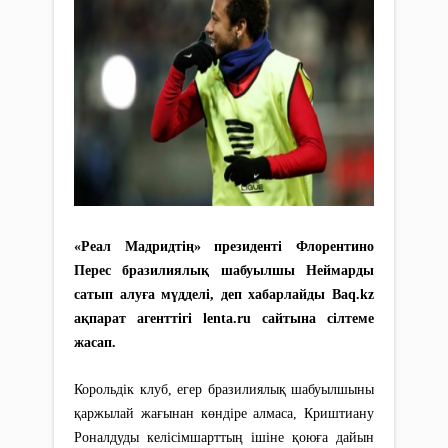
«Реал Мадридтің» президенті Флорентино
Перес бразилиялық шабуылшы Неймарды
сатып алуға мүдделі, деп хабарлайды Baq.kz
ақпарат агенттігі lenta.ru сайтына сілтеме
жасап.
Корольдік клуб, егер бразилиялық шабуылшыны
қаржылай жағынан көндіре алмаса, Криштиану
Роналдуды келісімшарттың ішіне қоюға дайын