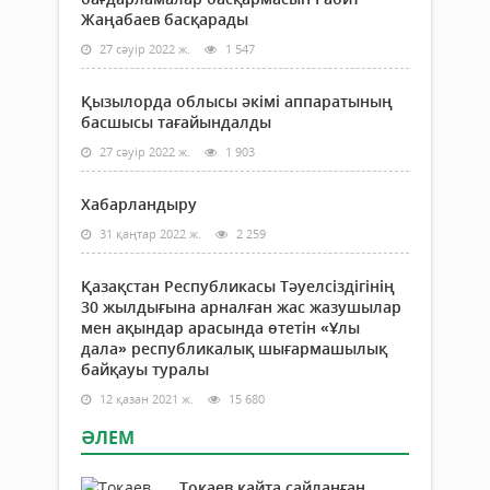
Жаңабаев басқарады
27 сәуір 2022 ж.
1 547
Қызылорда облысы әкімі аппаратының
басшысы тағайындалды
27 сәуір 2022 ж.
1 903
Хабарландыру
31 қаңтар 2022 ж.
2 259
Қазақстан Республикасы Тәуелсіздігінің
30 жылдығына арналған жас жазушылар
мен ақындар арасында өтетін «Ұлы
дала» республикалық шығармашылық
байқауы туралы
12 қазан 2021 ж.
15 680
ӘЛЕМ
Тоқаев қайта сайланған