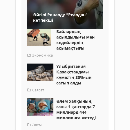
Әйгілі Роналду “Реалдан”
кетпекші
Байлардың
ақылдылығы мен
кедейлердің
ақымақтығы
Экономика
Ұлыбритания
Қазақстандағы
күмістің 80%-ын
сатып алды
Саясат
Әлем халқының
саны 1 қаңтарда 7
миллиард 444
миллионға жетеді
Әлем