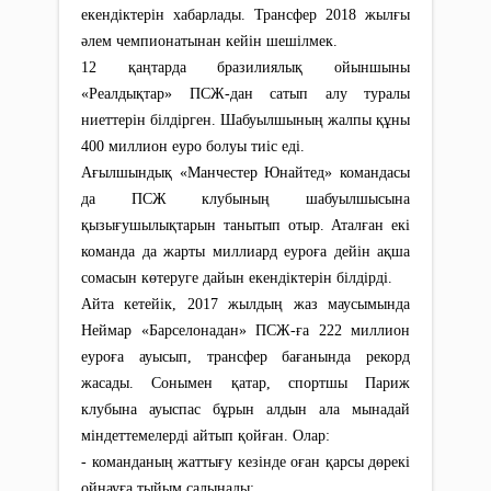
екендіктерін хабарлады. Трансфер 2018 жылғы
әлем чемпионатынан кейін шешілмек.
12 қаңтарда бразилиялық ойыншыны
«Реалдықтар» ПСЖ-дан сатып алу туралы
ниеттерін білдірген. Шабуылшының жалпы құны
400 миллион еуро болуы тиіс еді.
Ағылшындық «Манчестер Юнайтед» командасы
да ПСЖ клубының шабуылшысына
қызығушылықтарын танытып отыр. Аталған екі
команда да жарты миллиард еуроға дейін ақша
сомасын көтеруге дайын екендіктерін білдірді.
Айта кетейік, 2017 жылдың жаз маусымында
Неймар «Барселонадан» ПСЖ-ға 222 миллион
еуроға ауысып, трансфер бағанында рекорд
жасады. Сонымен қатар, спортшы Париж
клубына ауыспас бұрын алдын ала мынадай
міндеттемелерді айтып қойған. Олар:
- команданың жаттығу кезінде оған қарсы дөрекі
ойнауға тыйым салынады;