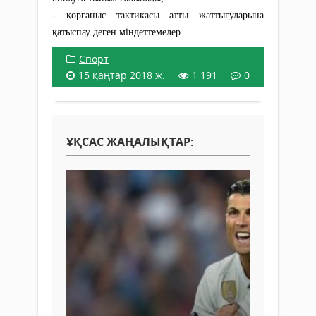
- қорғаныс тактикасы атты жаттығуларына
қатыспау деген міндеттемелер.
Спорт
15 қаңтар 2018 ж.
1 191
0
ҰҚСАС ЖАҢАЛЫҚТАР: