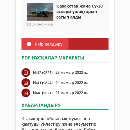
Қазақстан жаңа Су-30
әскери ұшақтарын
сатып алды
Экономика
Пікір қалдыру
PDF НҰСҚАЛАР МҰРАҒАТЫ
28 мамыр 2022 ж.
№42 (9825)
24 мамыр 2022 ж.
№41 (9824)
21 мамыр 2022 ж.
№40 (9821)
ХАБАРЛАНДЫРУ
Қызылорда облыстық жұмыспен
қамтуды үйлестіру және әлеуметтік
бағдарламалар басқармасын Ғабит