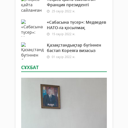
Франция президенті
25 сәуір 2022 ж.
«Сабасына түсер»: Медведев
НАТО-ға қосылмақ
15 сәуір 2022 ж.
Қазақстандықтар бүгіннен
бастап Кореяға визасыз
01 сәуір 2022 ж.
СҰХБАТ