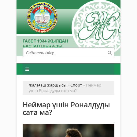
Жалағаш жаршысы
»
Спорт
» Неймар
үшін Роналдуды сата ма?
Неймар үшін Роналдуды
сата ма?