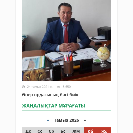
24 тамыз 2021 ж.
3 650
Өнер ордасының бәсі биік
ЖАҢАЛЫҚТАР МҰРАҒАТЫ
«
Тамыз 2026 »
Дс
Сс
Ср
Бс
Жм
Сб
Жс